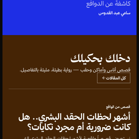
كاشفةً عن الدوافع
النفسية والحجج الغريبة
سامي عبد القدوس
التي تجعل أصحابها
متمسكين بقناعاتهم
رغم الأدلة العلمية
الدامغة.
دخلك بحكيلك
قصص أناس وأماكن وحقب — رواية بطيئة، مليئة بالتفاصيل.
كل المقالات
قصص من الواقع
أشهر لحظات الحقد البشري.. هل
كانت ضرورية أم مجرد نكايات؟
نستعرض قصصاً واقعية لأشهر لحظات الحقد البشري التي