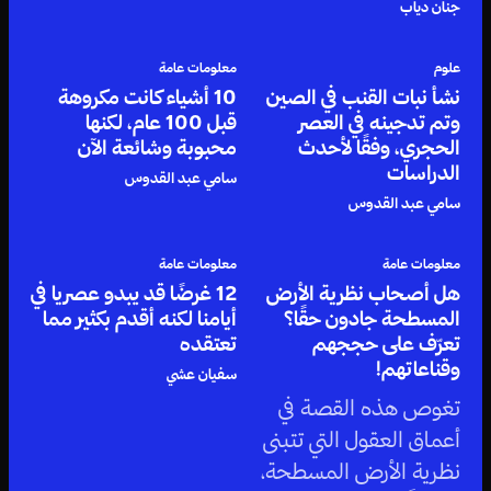
العربية التي سكنت
جنان دياب
مخيلة أجدادنا وأرعبت
أجيالاً طويلة من الأطفال
علوم
معلومات عامة
نشأ نبات القنب في الصين
10 أشياء كانت مكروهة
والكبار على حد سواء.
وتم تدجينه في العصر
قبل 100 عام، لكنها
الحجري، وفقًا لأحدث
محبوبة وشائعة الآن
الدراسات
سامي عبد القدوس
سامي عبد القدوس
معلومات عامة
معلومات عامة
هل أصحاب نظرية الأرض
12 غرضًا قد يبدو عصريا في
المسطحة جادون حقًا؟
أيامنا لكنه أقدم بكثير مما
تعرّف على حججهم
تعتقده
وقناعاتهم!
سفيان عشي
تغوص هذه القصة في
أعماق العقول التي تتبنى
نظرية الأرض المسطحة،