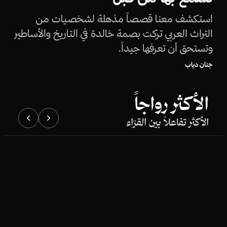
استكشف معنا قصصاً مذهلة لشخصيات من
التراث العربي تركت بصمة خالدة في التاريخ والأساطير
وتستحق أن تعرفها جيداً.
جنان دياب
الأكثر رواجاً
الأكثر تفاعلاً بين القرّاء
معلومات عامة
معلومات عامة
بعض من أغرب حالات الحساسية في العالم
هل أنت واحد م
يفعلون هذه الأ
علي وديع حسن
سفيان عشي