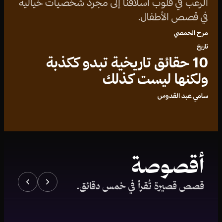
الرعب في قلوب أسلافنا إلى مجرد شخصيات خيالية
في قصص الأطفال.
مرح الحمصي
تاريخ
10 حقائق تاريخية تبدو ككذبة
ولكنها ليست كذلك
سامي عبد القدوس
أقصوصة
قصص قصيرة تُقرأ في خمس دقائق.