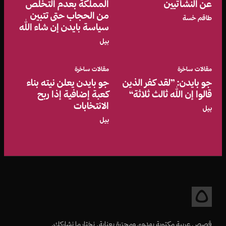
عن النشأتيين
المملكة بعدم التخلص
من الحجاب حتى تتبين
طاقم خسة
سياسة بايدن إن شاء الله
بيل
مقالات ساخرة
مقالات ساخرة
جو بايدن: ”لقد كفر الذين
جو بايدن يعلن نيته بناء
قالوا إن الله ثالث ثلاثة“
كعبة إضافية إذا ربح
الانتخابات
بيل
بيل
قصص عربية مكتوبة بهدوء، ومحرّرة بعناية. نختار ما نشاركك،