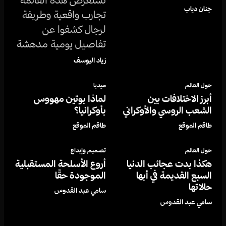
جنان دياب
تجارب واقعية وطريفة
لرجال كشفوا عن
تفاصيل يومية مدهشة
لم يعلموا بوجودها إلا
زياد اليوسف
بعد العيش مع النساء
حول العالم
ميديا
في منزل واحد.
أبرز الاختلافات بين
لماذا بوتين مهووس
الشعب الروسي والأوكراني
بأوكرانيا؟
طاقم الموقع
طاقم الموقع
حول العالم
تصميم وإبداع
هكذا بدت عجائب الدنيا
أروع الأسلحة المستقبلية
السبع القديمة في أبها
الموجودة حقًا
حالاتها
سامي عبد القدوس
سامي عبد القدوس