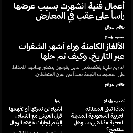
أعمال فنية انشهرت بسبب عرضها
رأساً على عقب في المعارض
طاقم الموقع
تصميم وإبداع
الألغاز الكامنة وراء أشهر الشفرات
عبر التاريخ، وكيف تم حلها
التاريخ مليءٌ بالأشخاص الذين يقومون بتشفير رسائلهم للحفاظ
على المعلومات القيمة بعيداً عن أعين المتطفلين.
طاقم الموقع
تصميم وإبداع
ميديا
لماذا تبني المملكة
أشياء لن تدركها أو تفهمها
العربية السعودية المدينة
قبل العيش مع النساء…
الخطية «ذا لاين».. وهل
إليكم إجابات هؤلاء الرجال!
ستنجح؟
تستعرض هذه القائمة