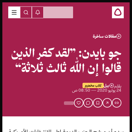
مقالات ساخرة
جو بايدن: ”لقد كفر الذين
قالوا إن الله ثالث ثلاثة“
بيل
بقلم
كاتب مخضرم
24 يوليو 2020 — 08:50 ص
يبدو أن مرشح الحزب الديمقراطي للانتخابات الأمريكية