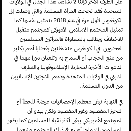
على الطرف الآخر فإننا لا نشاهد هذا الجدل في الولايات
المتحدة فقد نجحت المرأة المسلمة والتي وصلت إلى
الكونغرس لأول مرة في عام 2018 بتمثيل نفسها كما
تمثيل المجتمع الاسلامي الأميركي كمجتمع متقبل
للاختلاف ويطالب بالمساواة فالمرأتين المسلمتين
العضوين في الكونغرس منشغلتين بقضايا أهم بكثير
من منع الحجاب أو السماح به وتلعبان دورا مهما في
الدعوات الأخيرة لمحاربة الإسلاموفوبيا والتطرف
الديني في الولايات المتحدة ودعم اللاجئين الإنسانيين
من الدول المسلمة.
في النهاية تبقى معظم الإحصائيات عرضة للخطأ أو
التحيز المقصود وغير المقصود ولكن يبدو أن
المجتمع الأميريكي يبقى أكثر تقبلا للمسلمين كما يظهر
المسلمون اندماجا أوسع في ذلك المجتمع وشعورا