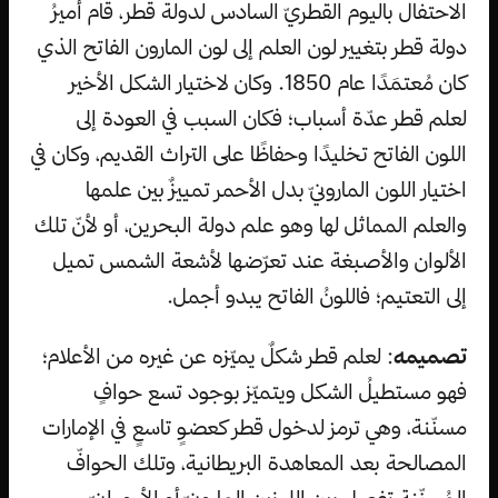
الاحتفال باليوم القطريّ السادس لدولة قطر، قام أميرُ
دولة قطر بتغيير لون العلم إلى لون المارون الفاتح الذي
كان مُعتمَدًا عام 1850. وكان لاختيار الشكل الأخير
لعلم قطر عدّة أسباب؛ فكان السبب في العودة إلى
اللون الفاتح تخليدًا وحفاظًا على التراث القديم، وكان في
اختيار اللون المارونيّ بدل الأحمر تمييزٌ بين علمها
والعلم المماثل لها وهو علم دولة البحرين، أو لأنّ تلك
الألوان والأصبغة عند تعرّضها لأشعة الشمس تميل
إلى التعتيم؛ فاللونُ الفاتح يبدو أجمل.
تصميمه
: لعلم قطر شكلٌ يميّزه عن غيره من الأعلام؛
فهو مستطيلُ الشكل ويتميّز بوجود تسع حوافٍ
مسنّنة، وهي ترمز لدخول قطر كعضوٍ تاسعٍ في الإمارات
المصالحة بعد المعاهدة البريطانية، وتلك الحوافّ
المُسنّنة تفصل بين اللونين المارونيّ أو الأرجوانيّ