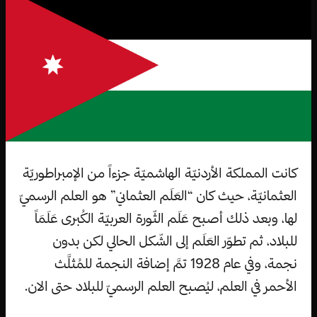
كانت المملكة الأردنيّة الهاشميّة جزءاً من الإمبراطوريّة
العثمانيّة، حيث كان “العَلَم العثماني” هو العلم الرسميّ
لها، وبعد ذلك أصبح عَلَم الثّورة العربيّة الكُبرى عَلَمَاً
للبلاد، ثم تطوّر العَلَم إلى الشّكل الحالي لكن بدون
نجمة، وفي عام 1928 تمَّ إضافة النجمة للمُثلَّث
الأحمر في العلم، ليُصبح العلم الرسميّ للبلاد حتى الان.