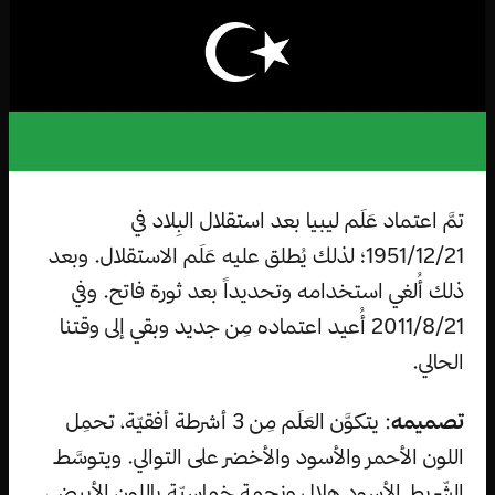
تمَّ اعتماد عَلَم ليبيا بعد استقلال البِلاد في
1951/12/21؛ لذلك يُطلق عليه عَلَم الاستقلال. وبعد
ذلك أُلغي استخدامه وتحديداً بعد ثورة فاتح. وفي
2011/8/21 أُعيد اعتماده مِن جديد وبقي إلى وقتنا
الحالي.
تصميمه
: يتكوَّن العَلَم مِن 3 أشرطة أفقيّة، تحمِل
اللون الأحمر والأسود والأخضر على التوالي. ويتوسَّط
الشّريط الأسود هِلال ونجمة خماسيّة باللون الأبيض،