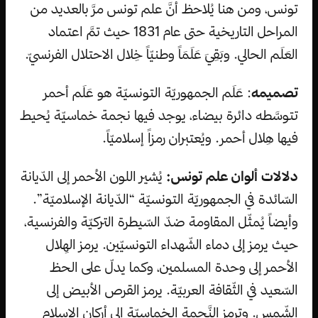
تونس، ومن هنا يُلاحظ أنَّ علم تونس مرَّ بالعديد من
المراحل التاريخية حتى عام 1831 حيث تمَّ اعتماد
العَلَم الحالي. وبَقِيَ عَلَمَاً وطنيّاً خِلال الاحتلال الفرنسيّ.
تصميمه
: عَلَم الجمهوريّة التونسيّة هو عَلَم أحمر
تتوسَّطه دائرة بيضاء، يوجد فيها نجمة خماسيّة يُحيط
فيها هِلال أحمر. ويُعتبران رمزاً إسلاميّاً.
دلالات ألوان علم تونس:
يُشير اللون الأحمر إلى الدّيانة
السّائدة في الجمهوريّة التونسيّة “الدّيانة الإسلاميّة”.
وأيضاً يُمثّل المقاومة ضدّ السّيطرة التركيّة والفرنسية،
حيث يرمز إلى دماء الشّهداء التونسيّين. يرمز الهِلال
الأحمر إلى وحدة المسلمين، وكما يدلّ على الحظ
السّعيد في الثّقافة العربيّة. يرمز القرص الأبيض إلى
الشّمس. وترمز النَّجمة الخماسيّة إلى أركان الإسلام