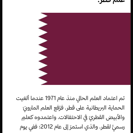
تم اعتماد العلم الحالي منذ عام 1971 عندما ألغيت
الحماية البريطانية على قطر، فرُفع العلم المارونيّ
والأبيض القطريّ في الاحتفالات، واعتمدوه كعلمٍ
رسميٍّ لقطر، والذي استمرّ إلى عام 2012؛ ففي يوم