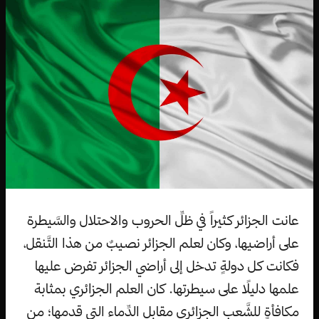
عانت الجزائر كثيراً في ظلِّ الحروب والاحتلال والسَّيطرة
على أراضيها، وكان لعلم الجزائر نصيبٌ من هذا التَّنقل،
فكانت كل دولةٍ تدخل إلى أراضي الجزائر تفرض عليها
علمها دليلًا على سيطرتها. كان العلم الجزائري بمثابة
مكافأةٍ للشَّعب الجزائري مقابل الدِّماء التي قدمها؛ من