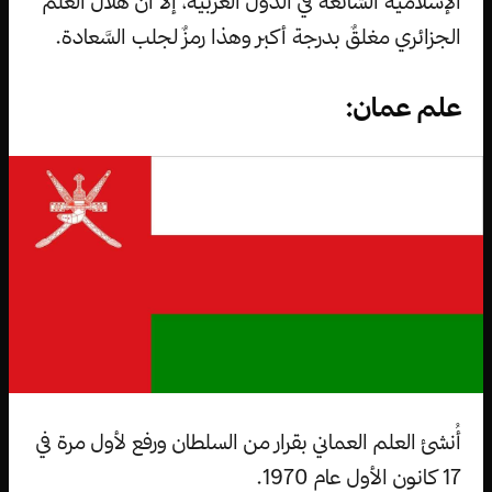
الإسلاميَّة الشَّائعة في الدُّول العربيَّة، إلَّا أنَّ هلال العلم
الجزائري مغلقٌ بدرجة أكبر وهذا رمزٌ لجلب السَّعادة.
علم عمان:
أُنشئ العلم العماني بقرار من السلطان ورفع لأول مرة في
17 كانون الأول عام 1970.