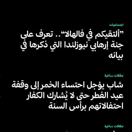
ا
اجتماعيات
م
”ألتقيكم في فالهالا“.. تعرف على
جنة إرهابي نيوزلندا التي ذكرها في
ا
بيانه
مقالات ساخرة
ا
شاب يؤجل احتساء الخمر إلى وقفة
ا
عيد الفطر حتى لا يُشارك الكفار
ل
احتفالاتهم برأس السنة
مقالات ساخرة
م