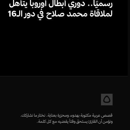
رسميًا.. دوري أبطال أوروبا يتأهل
لملاقاة محمد صلاح في دور الـ16
قصص عربية مكتوبة بهدوء، ومحرّرة بعناية. نختار ما نشاركك،
ونؤمن أن القارئ يستحقّ وقتاً يقضيه مع كل كلمة.