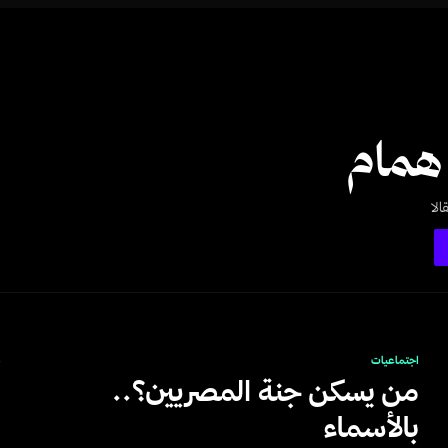
همام
الا
اجتماعيات
م
من يسكن جنة المصريين؟..
بالأسماء
س