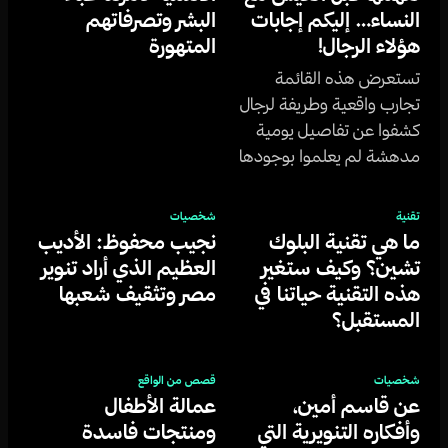
النساء… إليكم إجابات
البشر وتصرفاتهم
هؤلاء الرجال!
المتهورة
تستعرض هذه القائمة
تجارب واقعية وطريفة لرجال
كشفوا عن تفاصيل يومية
مدهشة لم يعلموا بوجودها
إلا بعد العيش مع النساء في
منزل واحد.
تقنية
شخصيات
ما هي تقنية البلوك
نجيب محفوظ: الأديب
تشين؟ وكيف ستغير
العظيم الذي أراد تنوير
هذه التقنية حياتنا في
مصر وتثقيف شعبها
المستقبل؟
شخصيات
قصص من الواقع
عن قاسم أمين،
عمالة الأطفال
وأفكاره التنويرية التي
ومنتجات فاسدة