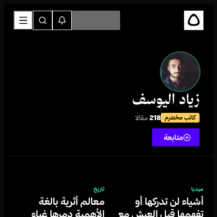
زياد اليوسف
218
مقالا
كاتب مخضرم
متابعة
ميديا
تاريخ
أشياء لن تدركها أو
معالم أثرية بالغة
تفهمها قبل العيش مع
الأهمية دمرها غباء