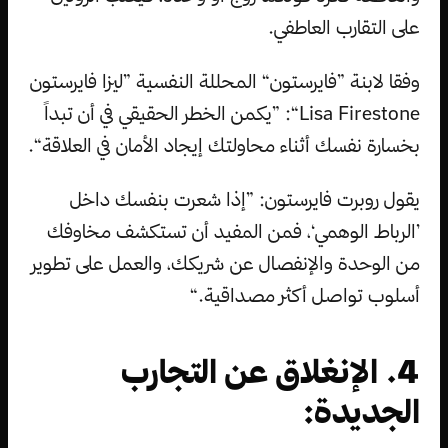
على التقارب العاطفي.
وفقا لابنة ”فايرستون“ المحللة النفسية ”ليزا فايرستون
Lisa Firestone“: ”يكمن الخطر الحقيقي في أن تبداً
بخسارة نفسك أثناء محاولتك إيجاد الأمان في العلاقة“.
يقول روبرت فايرستون: ”إذا شعرت بنفسك داخل
’الرباط الوهمي‘، فمن المفيد أن تستكشف مخاوفك
من الوحدة والإنفصال عن شريكك، والعمل على تطوير
أسلوب تواصل أكثر مصداقية.“
4. الإنغلاق عن التجارب
الجديدة: