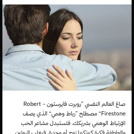
صاغ العالم النفسي ”روبرت فايرستون – Robert
Firestone“ مصطلح ”رباط وهمي“ الذي يصف
الإرتباط الوهمي بشريكك، فتستبدل مشاعر الحب
والعاطفة فكرة كونكما زوج أو وحدة، فيغلب الروتين