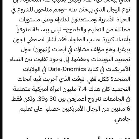
نوع الرجال الذي يبحثن عنه –وهم متاحون للشروع في
الحياة الأسرية ومستعدون للالتزام وعلى مستويات
مماثلة من التعليم والطموح– ليس ببساطة متوفراً
بأعداد كبيرة حسب الحاجة، فقد أشار الصحفي (جون
بيرغر)، وهو مؤلف مشارك في أبحاث (إنهورن) حول
تجميد البويضات وحفظها، إلى وجود تفاوت بين النساء
الأمريكيات في كتابه Date-Onomics في الولايات
المتحدة ككل، ففي الوقت الذي أجريت فيه أبحاث
التجميد كان هناك 7.4 مليون امرأة أميركية متعلمة
في الجامعات تتراوح أعمارهن بين 30 و39، ولكن فقط
6 ملايين من الرجال الأمريكيين حصلوا على تعليم
جامعي.