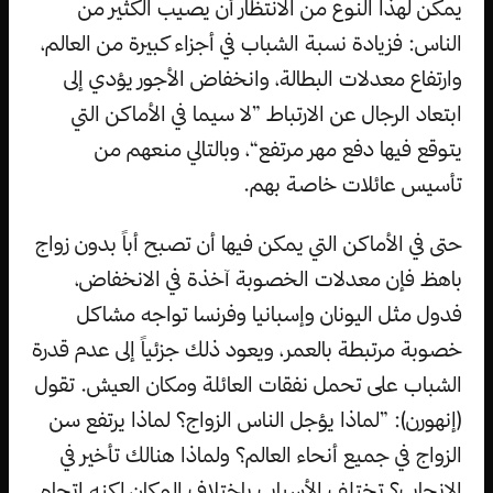
يمكن لهذا النوع من الانتظار أن يصيب الكثير من
الناس: فزيادة نسبة الشباب في أجزاء كبيرة من العالم،
وارتفاع معدلات البطالة، وانخفاض الأجور يؤدي إلى
ابتعاد الرجال عن الارتباط ”لا سيما في الأماكن التي
يتوقع فيها دفع مهر مرتفع“، وبالتالي منعهم من
تأسيس عائلات خاصة بهم.
حتى في الأماكن التي يمكن فيها أن تصبح أباً بدون زواج
باهظ فإن معدلات الخصوبة آخذة في الانخفاض،
فدول مثل اليونان وإسبانيا وفرنسا تواجه مشاكل
خصوبة مرتبطة بالعمر، ويعود ذلك جزئياً إلى عدم قدرة
الشباب على تحمل نفقات العائلة ومكان العيش. تقول
(إنهورن): ”لماذا يؤجل الناس الزواج؟ لماذا يرتفع سن
الزواج في جميع أنحاء العالم؟ ولماذا هنالك تأخير في
الإنجاب؟ تختلف الأسباب باختلاف المكان لكنه اتجاه