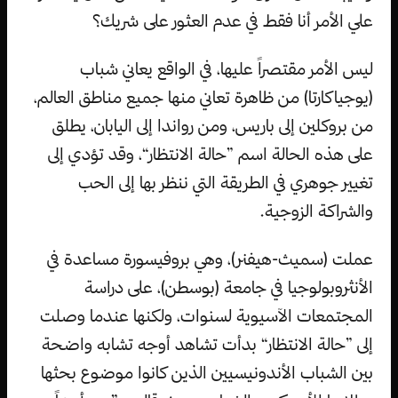
علي الأمر أنا فقط في عدم العثور على شريك؟
ليس الأمر مقتصراً عليها، في الواقع يعاني شباب
(يوجياكارتا) من ظاهرة تعاني منها جميع مناطق العالم،
من بروكلين إلى باريس، ومن رواندا إلى اليابان، يطلق
على هذه الحالة اسم ”حالة الانتظار“، وقد تؤدي إلى
تغيير جوهري في الطريقة التي ننظر بها إلى الحب
والشراكة الزوجية.
عملت (سميث-هيفنر)، وهي بروفيسورة مساعدة في
الأنثروبولوجيا في جامعة (بوسطن)، على دراسة
المجتمعات الآسيوية لسنوات، ولكنها عندما وصلت
إلى ”حالة الانتظار“ بدأت تشاهد أوجه تشابه واضحة
بين الشباب الأندونيسيين الذين كانوا موضوع بحثها