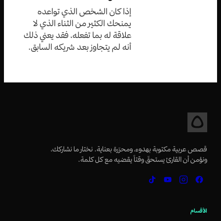
إذا كان الشخص الذي تواعده
يمنحك الكثير من الثناء الذي لا
علاقة له بما تفعله، فقد يعني ذلك
أنه لم يتجاوز بعد شريكه السابق.
قصص عربية مكتوبة بهدوء، ومحرّرة بعناية. نختار ما نشاركك،
ونؤمن أن القارئ يستحقّ وقتاً يقضيه مع كل كلمة.
الأقسام