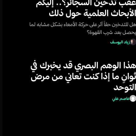
قب تدخين السجائر؟.. إليكم
لأبحاث العلمية حول ذلك
ل للتدخين حقاً أثر على حركة الأمعاء بشكل مشابه لما
حصل بعد شرب القهوة؟
زياد اليوسف
ذا الوهم البصري قد يخبرك في
وانٍ ما إذا كنت تعاني من مرض
لتوحد
عاصم علي