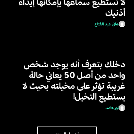
لا تستطيع سماعها بإمكانها إيذاء
ع
أذنيك
ا
ه
هاني عبد الفتاح
ي
دخلك بتعرف أنه يوجد شخص
ه
واحد من أصل 50 يعاني حالة
ث
غريبة تؤثر على مخيلته بحيث لا
ا
يستطيع التخيل!
نور حامد
تحميل المزيد