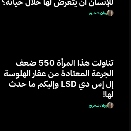
للإنسان أن يتعرض لها خلال حياته؟
روان شحرور
تناولت هذا المرأة 550 ضعف
الجرعة المعتادة من عقار الهلوسة
إل إس دي LSD وإليكم ما حدث
لها!
روان شحرور