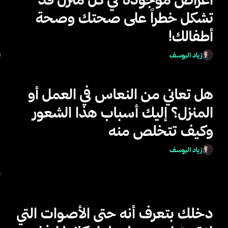
تشكل خطراً على صحتك وصحة
أطفالك!
ا
زياد اليوسف
هل تعاني من النعاس في العمل أو
ل
المنزل؟ إليك أسباب هذا الشعور
ن
وكيف تتخلص منه
ل
ل
زياد اليوسف
ل
دخلك بتعرف أنه حتى الأصوات التي
ه