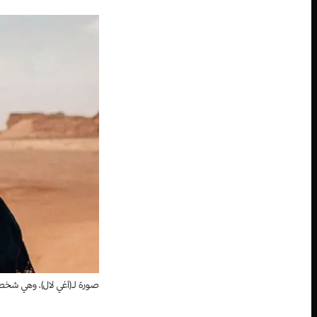
صورة لـ(آغي لال)، وهي شخصية