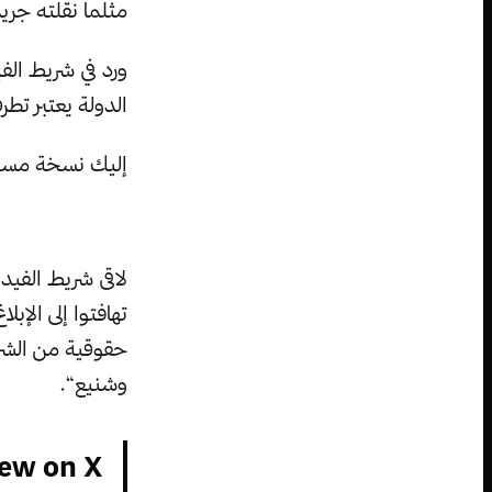
مثلما نقلته جري
ورد في شريط الف
الدولة يعتبر تطرفا
إليك نسخة مسجل
لاقى شريط الفيد
تهافتوا إلى الإب
حقوقية من الشرق
وشنيع“.
ew on X