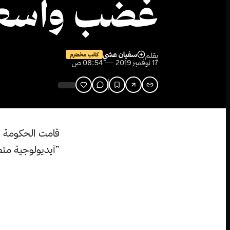
غضب واسع
سفيان عشي
بقلم
كاتب مخضرم
17 نوفمبر 2019 — 08:54 ص
قامت الحكومة ف
”آيديولوجية مت