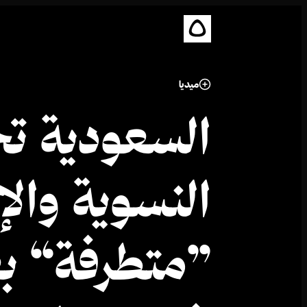
ميديا
السعودية ت
النسوية والإ
”متطرفة“ ب