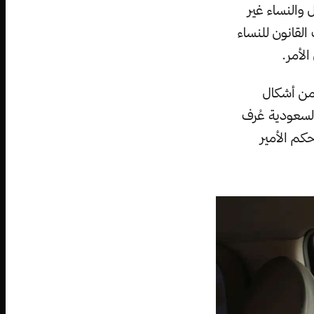
 والنساء غير
لقانون للنساء
الأمر.
من أشكال
السعودية عُرف
كم الأمير