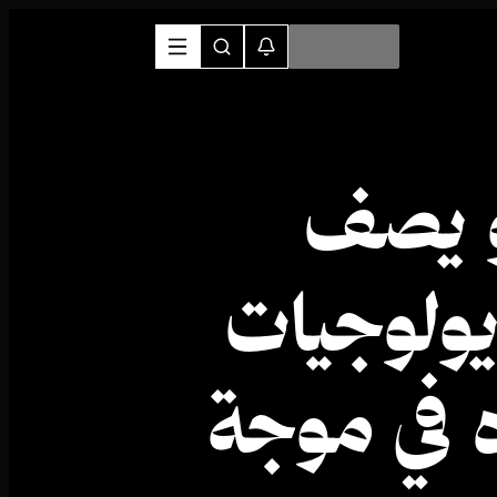
و يصف
ديولوجيات
 في موجة