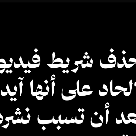
حذف شريط فيدي
لحاد على أنها آي
عد أن تسبب نشره