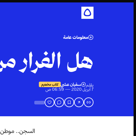
معلومات عامة
هل الفرار من
سفيان عشي
بقلم
كاتب مخضرم
7 أبريل 2020 — 06:59 ص
السجن.. موطن م