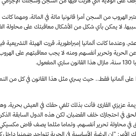
ف على الولاية التي هربت فيها من السجن وسجلك الإجرامي ا
عتبر الهروب من السجن أمرا قانونيا مائة في المائة، ومهما كانت ا
بها، لا يمكن بأي شكل من الأشكال معاقبتك على محاولة الف
عشر، وعندما كانت ألمانيا إمبراطورية، قررت الهيئة التشريعية في
عن الحرية وتحرير أنفسهم ومنه لا يجب معاقبتهم على الهرو
مفعول.
 على ألمانيا فقط.. حيث يسري مثل هذا القانون في كل من النمس
مة عزيزي القارئ، فأنت بذلك تلغي حقك في العيش بحرية، وهو 
حق في احتجازك خلف القضبان، لكن هذه الدول السابقة الذكر 
ق في محاولة تحرير أنفسهم، وتماما مثلما يصف قاض مكسيكي
ك الأمر: ”إن الرغبة الأساسية في الحرية تتواجد ضمنيا داخل كل