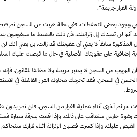
لة الفرار جريمة“.
ينفي وجود بعض التحفظات، ففي حالة هربت من السجن ثم ق
د أنها لن تعيدك إلى زنزانتك، لأن ذلك بالضبط ما سيقومون به، 
لمذكورة سابقاً لا يعني أن عقوبتك قد زالت، بل يعني أنك لن 
بة إضافية على عقوبتك الأصلية في حال ما قبضت عليك السل
 الهروب من السجن لا يعتبر جريمة ولا مخالفا للقانون، فإنه ما
لحسن في السجن، فقد تحرمك محاولة الفرار الفاشلة في الاستف
شروط.
رفت جرائم أخرى أثناء عملية الفرار من السجن، فلن تمر بدون ع
ولت رشوة حارس ستعاقب على ذلك، وإذا قمت بسرقة سيارة فست
ء القبض عليك، وإذا كسرت قضبان الزنزانة أثناء فرارك ستحاكم