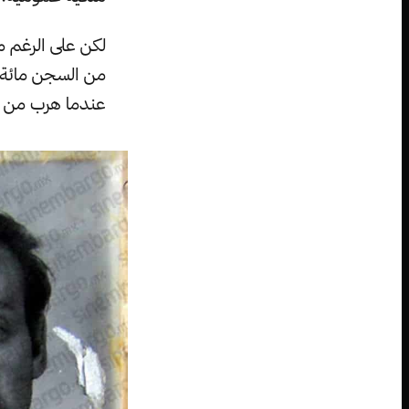
لكن على الرغم م
عندما هرب من س