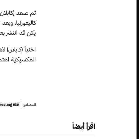
ثم صعد (كابلان) 
كاليفورنيا، وبعد
يكن قد انتشر بع
اختبأ (كابلان) ل
المكسيكية اهتمام
قناة Half as Interesting على يوتيوب
المصادر:
اقرأ أيضاً