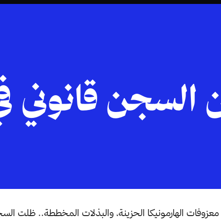
 السجن قانوني في 
عزوفات الهارمونيكا الحزينة، والبذلات المخططة.. ظلت الس