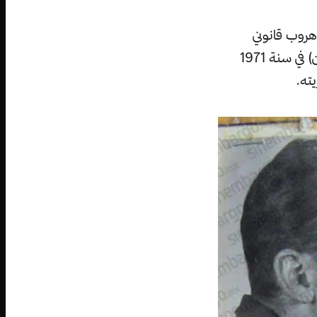
هروب قانوني
من السجن مائة في المائة، تماما مثلما فعله رجل الأعمال الأمريكي (جويل كابلان) في سنة 1971
ته.