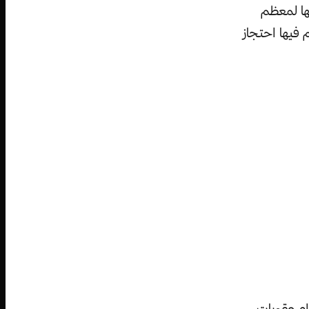
320 قبل الميلاد، ولكنها لمعظم
فيها احتجاز
ام عقوبات