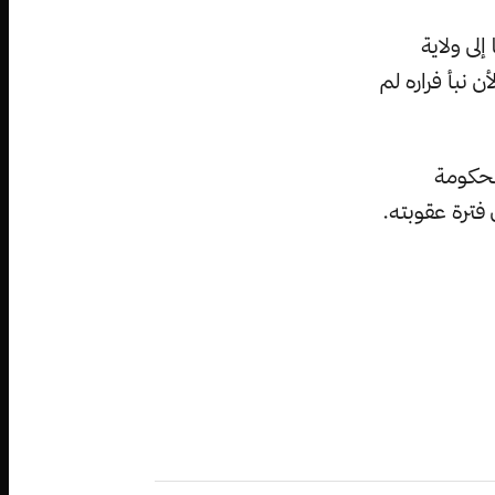
لى ولاية
ن نبأ فراره لم
الحكومة
 فترة عقوبته.