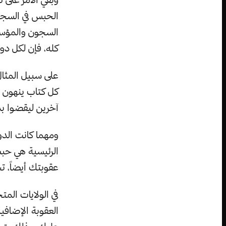
الحبس في السجون
السجون والمؤسسا
كله، فإن لكل دو
على سبيل المثال
كل كتاب ينهون ق
آخرين ليقضوا بد
ومهما كانت الدو
الرئيسية هي حبس
عقوبتك أيضاً، ت
في الولايات الم