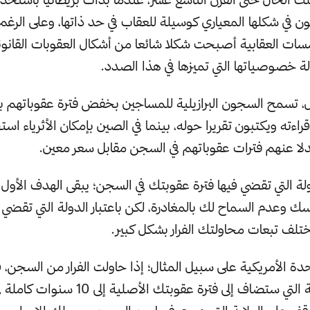
 في شكلها المعياري كوسيلة للعقاب في حد ذاتها، وعلى الرغم
ت العقابية أصبحت شكلا شائعا من أشكال العقوبات القانونية
لة خصوصياتها التي تميزها في هذا الصدد.
، تسمح السجون البرازيلية للمساجين بخفض فترة عقوباتهم بأر
راءته ويكتبون تقريرا حوله، بينما في الصين بإمكان الأثرياء 
لا عنهم فترات عقوباتهم في السجن مقابل سعر معين.
لة التي تقضي فيها فترة عقوبتك في السجن؛ يبقى الهدف الأول 
ك وعدم السماح لك بالمغادرة، لكن باعتبار الدولة التي تقضي ف
ختلف تبعات محاولتك الفرار بشكل كبير.
تحدة الأمريكية على سبيل المثال؛ إذا حاولت الفرار من السجن،
العقوبة الإضافية التي ستضاف إلى فترة عقوبتك 