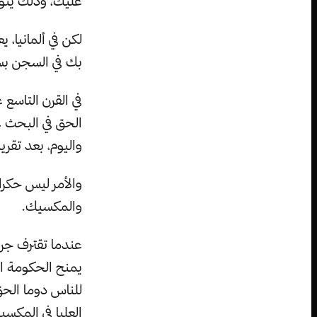
عليك، وذلك يتوق
لكن في ألمانيا، ي
بك في السجن بسب
في القرن التاسع 
الحق في البحث 
واليوم، بعد تقريبا 130 سنة، مازال هذا القانون ساري ال
والأمر ليس حكرا
والمكسيك.
عندما تقترف جري
يمنح الحكومة ال
للناس دوما الح
العليا في المكسي