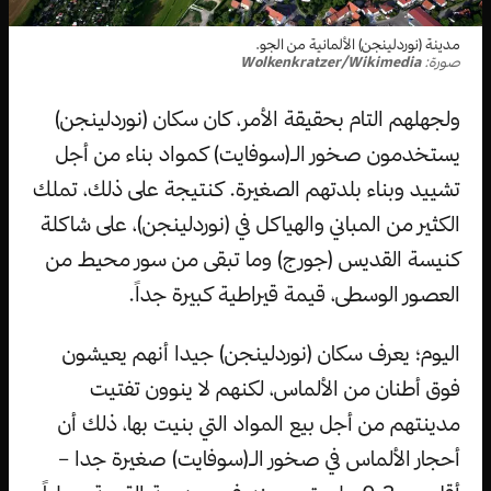
مدينة (نوردلينجن) الألمانية من الجو.
صورة:
Wolkenkratzer/Wikimedia
ولجهلهم التام بحقيقة الأمر، كان سكان (نوردلينجن)
يستخدمون صخور الـ(سوفايت) كمواد بناء من أجل
تشييد وبناء بلدتهم الصغيرة. كنتيجة على ذلك، تملك
الكثير من المباني والهياكل في (نوردلينجن)، على شاكلة
كنيسة القديس (جورج) وما تبقى من سور محيط من
العصور الوسطى، قيمة قيراطية كبيرة جداً.
اليوم؛ يعرف سكان (نوردلينجن) جيدا أنهم يعيشون
فوق أطنان من الألماس، لكنهم لا ينوون تفتيت
مدينتهم من أجل بيع المواد التي بنيت بها، ذلك أن
أحجار الألماس في صخور الـ(سوفايت) صغيرة جدا –