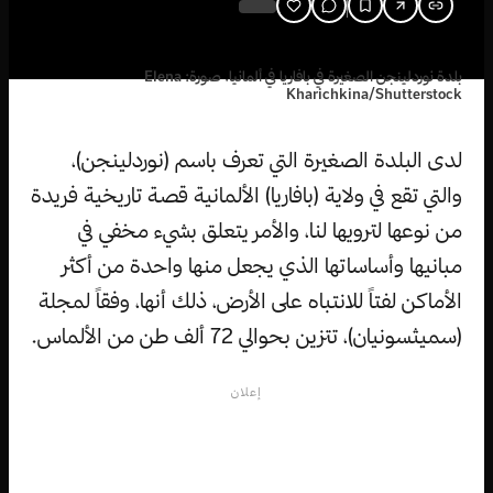
بلدة نوردلينجن الصغيرة في بافاريا في ألمانيا. صورة: Elena
Kharichkina/Shutterstock
لدى البلدة الصغيرة التي تعرف باسم (نوردلينجن)،
والتي تقع في ولاية (بافاريا) الألمانية قصة تاريخية فريدة
من نوعها لترويها لنا، والأمر يتعلق بشيء مخفي في
مبانيها وأساساتها الذي يجعل منها واحدة من أكثر
الأماكن لفتاً للانتباه على الأرض، ذلك أنها، وفقاً لمجلة
(سميثسونيان)، تتزين بحوالي 72 ألف طن من الألماس.
إعلان