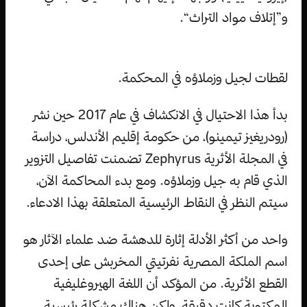
و”إتلاف مواد التراث“.
لقطات لجيل وزملاؤه في المحكمة.
بدأ هذا الاحتيال في الانكشاف في عام 2017 حين نشر
(رودريغيز تيمينو)، من حكومة إقليم الأندلس، دراسة
في المجلة الأثرية Zephyrus تضمنت تفاصيل التزوير
الذي قام به جيل وزملاؤه. ومع بدء المحاكمة الآن،
سيتم النظر في النقاط الرئيسية المتعلقة بهذا الادعاء.
واحد من أكثر الأدلة إثارة للدهشة ضد علماء الآثار هو
اسم الملكة المصرية نفرتيتي المخربش على إحدى
القطع الأثرية. من المؤكد أن اللغة الهيروغليفية
المكتوبة كانت دقيقة، ولكن هناك مشكلة رئيسية