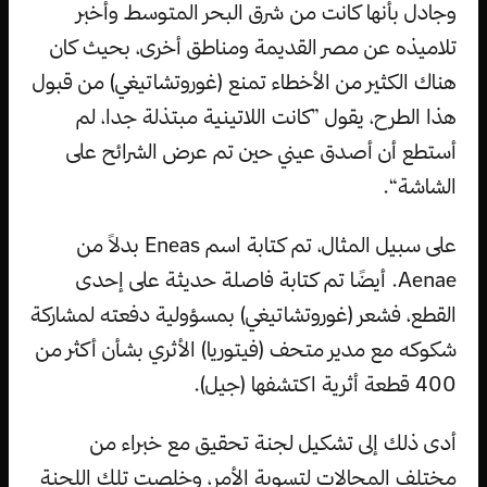
وجادل بأنها كانت من شرق البحر المتوسط ​​وأخبر
تلاميذه عن مصر القديمة ومناطق أخرى، بحيث كان
هناك الكثير من الأخطاء تمنع (غوروتشاتيغي) من قبول
هذا الطرح، يقول ”كانت اللاتينية مبتذلة جدا، لم
أستطع أن أصدق عيني حين تم عرض الشرائح على
الشاشة“.
على سبيل المثال، تم كتابة اسم Eneas بدلاً من
Aenae. أيضًا تم كتابة فاصلة حديثة على إحدى
القطع، فشعر (غوروتشاتيغي) بمسؤولية دفعته لمشاركة
شكوكه مع مدير متحف (فيتوريا) الأثري بشأن أكثر من
400 قطعة أثرية اكتشفها (جيل).
أدى ذلك إلى تشكيل لجنة تحقيق مع خبراء من
مختلف المجالات لتسوية الأمر، وخلصت تلك اللجنة