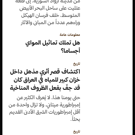
من مدينة أرواد السورية، إلى قلعة
عتليت على ساحل البحر الأبيض
المتوسط، خلف فرسان الهيكل
وراءهم عدداً من المباني والآثار
المعمارية والتي لا يزال معظمها قائماً
معلومات عامة
حتى يومنا.
هل تملك تماثيل المواي
أجساما؟
تاريخ
اكتشاف قصر أثري مذهل داخل
خزان كبير للمياه في العراق كان
قد جفّ بفعل الظروف المناخية
حتى يومنا هذا، لا يُعرف الكثير عن
إمبراطورية ميتاني، ولا تزال واحدة من
أقل إمبراطوريات الشرق الأدنى القديم
بحثاً.
تاريخ