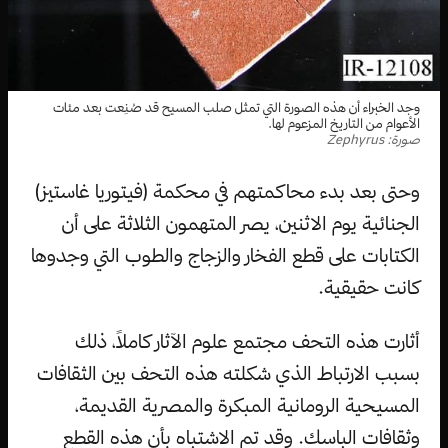
وجد الخبراء أن هذه الصورة التي تمثل صلب المسيح قد صُنِعت بعد مئات
الأعوام من التاريخ المزعوم لها.
صورة: Zephyrus
وحتى بعد بدء محاكمتهم في محكمة (فيتوريا غاستيز)
الجنائية يوم الاثنين، يصر المتهمون الثلاثة على أن
الكتابات على قطع الفخار والزجاج والطوب التي وجدوها
كانت حقيقية.
أثارت هذه التحف مجتمع علوم الآثار كاملاً، ذلك
بسبب الارتباط الذي شكلته هذه التحف بين الثقافات
المسيحية الرومانية المبكرة والمصرية القديمة،
وثقافات الباسك. وقد تم الاشتباه بأن هذه القطع