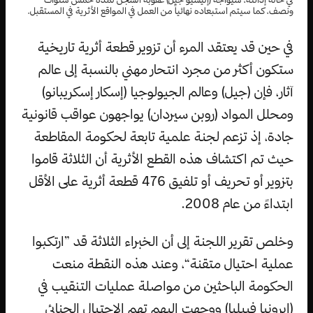
ونصف، كما سيتم استبعاده نهائياً من العمل في المواقع الأثرية في المستقبل.
في حين قد يعتقد المرء أن تزوير قطعة أثرية تاريخية
ستكون أكثر من مجرد انتحار مهني بالنسبة إلى عالم
آثار، فإن (جيل) وعالم الجيولوجيا (إسكار إسكريبانو)
ومحلل المواد (روبن سيردان) يواجهون عواقب قانونية
جادة، إذ تزعم لجنة علمية تابعة لحكومة المقاطعة
حيث تم اكتشاف هذه القطع الأثرية أن الثلاثة قاموا
بتزوير أو تحريف أو تلفيق 476 قطعة أثرية على الأقل
ابتداءً من عام 2008.
وخلص تقرير اللجنة إلى أن الخبراء الثلاثة قد ”ارتكبوا
عملية احتيال متقنة“، وعند هذه النقطة منعت
الحكومة الباحثين من مواصلة عمليات التنقيب في
(إيرونيا فييليا) ووجهت إليهم تهم الاحتيال الجنائي