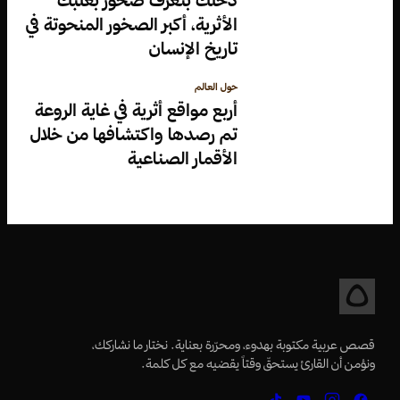
الأثرية، أكبر الصخور المنحوتة في
تاريخ الإنسان
حول العالم
أربع مواقع أثرية في غاية الروعة
تم رصدها واكتشافها من خلال
الأقمار الصناعية
قصص عربية مكتوبة بهدوء، ومحرّرة بعناية. نختار ما نشاركك،
ونؤمن أن القارئ يستحقّ وقتاً يقضيه مع كل كلمة.