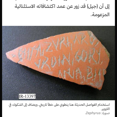
إلى أن (جيل) قد زور عن عمد اكتشافاته الاستثنائية
المزعومة.
استخدام الفواصل الحديثة هنا ينطوي على خطأ تاريخي، ويضاف إلى الشكوك في
التزوير.
صورة: Zephyrus