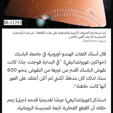
تم استخدام الحروف الكبيرة والصغيرة على هذه القطعة. لم يتم اتباع هذه
الممارسة إلا بعد القرن الثامن.
صورة: Zephyrus
قال أستاذ اللغات الهندو-أوروبية في جامعة الباسك
(خواكين غوروتشاتيغي): ”في البداية فوجئت جدًا، كانت
نقوش الباسك أقدم من غيرها من النقوش بنحو 600
سنة، لذلك كان مذهلاً، لكنني لم أكن أعتقد على الفور
أنها كانت خاطئة“.
استذكر (غوروتشاتيغي) عرضًا تقديميًا قدمه (جيل) زعم
خلاله أن القطع الفخارية تابعة للمدرسة الرومانية،