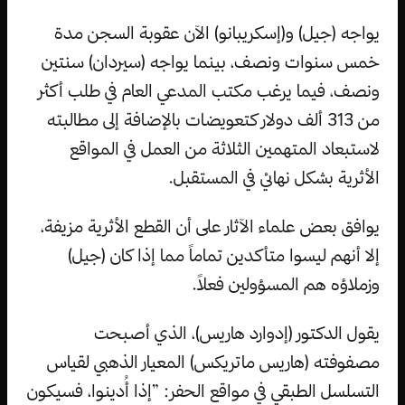
يواجه (جيل) و(إسكريبانو) الآن عقوبة السجن مدة
خمس سنوات ونصف، بينما يواجه (سيردان) سنتين
ونصف، فيما يرغب مكتب المدعي العام في طلب أكثر
من 313 ألف دولار كتعويضات بالإضافة إلى مطالبته
لاستبعاد المتهمين الثلاثة من العمل في المواقع
الأثرية بشكل نهائي في المستقبل.
يوافق بعض علماء الآثار على أن القطع الأثرية مزيفة،
إلا أنهم ليسوا متأكدين تماماً مما إذا كان (جيل)
وزملاؤه هم المسؤولين فعلاً.
يقول الدكتور (إدوارد هاريس)، الذي أصبحت
مصفوفته (هاريس ماتريكس) المعيار الذهبي لقياس
التسلسل الطبقي في مواقع الحفر: ”إذا أُدينوا، فسيكون