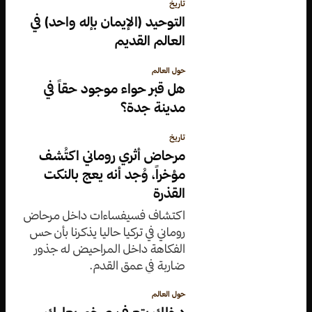
تاريخ
التوحيد (الإيمان بإله واحد) في
العالم القديم
حول العالم
هل قبر حواء موجود حقاً في
مدينة جدة؟
تاريخ
مرحاض أثري روماني اكتُشف
مؤخراً، وُجد أنه يعج بالنكت
القذرة
اكتشاف فسيفساءات داخل مرحاض
روماني في تركيا حاليا يذكرنا بأن حس
الفكاهة داخل المراحيض له جذور
ضاربة في عمق القدم.
حول العالم
دخلك بتعرف صخور بعلبك