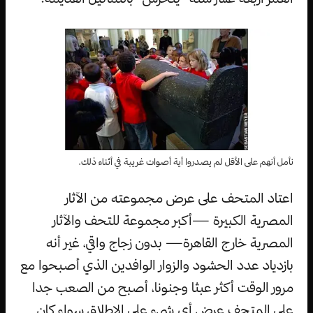
نأمل أنهم على الأقل لم يصدروا أية أصوات غريبة في أثناء ذلك.
اعتاد المتحف على عرض مجموعته من الآثار
المصرية الكبيرة —أكبر مجموعة للتحف والآثار
المصرية خارج القاهرة— بدون زجاج واقي، غير أنه
بازدياد عدد الحشود والزوار الوافدين الذي أصبحوا مع
مرور الوقت أكثر عبثا وجنونا، أصبح من الصعب جدا
على المتحف عرض أي شيء على الإطلاق سواء كان