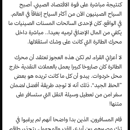
كنتيجة مباشرة على قوة الاقتصاد الصيني، أصبح
السياح الصينيون الآن من أكثر السياح إنفاقاً في العالم.
في الواقع، كان لإحدى السائحات المسنات الصينيات ما
يكفي من المال الإضافي لرميه بعيدا.. مباشرة داخل
محرك الطائرة التي كانت على وشك استقلالها.
لا أعزائي القراء، لم تكن هذه العجوز تعتقد أن محرك
الطائرة كان صاروخا كبيرا يعمل بالعملات النقدية خارج
محل خردوات. يبدو أن كل ما كانت تريده هو بعض
”الحظ الجيد“، ذلك أنه لا توجد طريقة أفضل لضمان
سفر آمن من تعطيل وسيلة النقل التي ستسافر على
متنها!
قام المسافرون، الذين بدا واضحا أنهم لم يرغبوا في
ترك مصيرهم بين أيدي القدر والمجهول، بتحذير طاقم