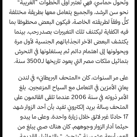
وتحول حماسيّ، فهي تعتبر أولى الخطوات ”الغريبة“
نحو سن الرشد، والجميع يتعامل معها بطريقة مختلفة
كلٌّ وفقاً لطريقته الخاصة، فيكون البعض محظوظا بما
فيه الكفاية ليكتنف تلك التغييرات بصدر رحب، بينما
يكتشف البعض الآخر انجذاباتهم الجنسية لأول مرة
ويحولونها إلى اهتمام دائم ثم يستغلونها في التحرش
بتماثيل ملكات مصر التي يعود تاريخها لـ3500 سنة.
على مر السنوات، كان «المتحف البريطاني» في لندن
يعاني الأمرّين في التعامل مع السياح المزعجين. بلغ
الأمر ذروته في سنة 2006 عندما تلقى القائمون على
المتحف رسالة بريد إلكتروني تفيد بأن أحد الزوار شهد
17 حادثا غير لائق خلال زيارة واحدة، وعلى ما يبدو
حيثما أدار الزوار وجوههم، كان هناك صبي يبلغ من
العمر أربعة عشر سنة ”يتحرش“ بالتماثيل القديمة.