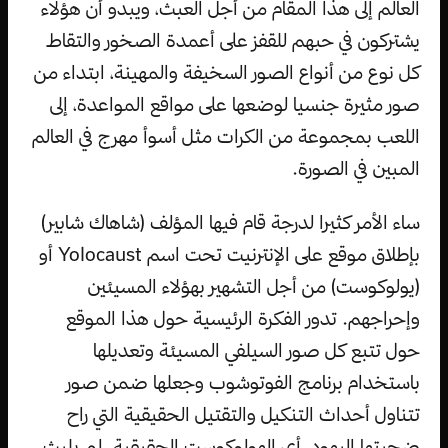
العالم إلى هذا المقام من أجل العبث، ويبدو أن هؤلاء
يشتركون في حبهم للقفز على أعمدة الصخور والتقاط
كل نوع من أنواع الصور السخيفة والمهينة، ابتداء من
صور مثيرة جنسيا لوضعها على مواقع المواعدة، إلى
اللعب بمجموعة من الكرات مثل أسوأ مهرج في العالم
المبين في الصورة.
ساء الأمر كثيرا لدرجة قام فيها المؤلف (شاهاك شابير)
بإطلاق موقع على الإنترنيت تحت اسم Yolocaust أو
(يولوكوست) من أجل التشهير بهؤلاء المسيئين
وإحراجهم. تدور الفكرة الرئيسية حول هذا الموقع
حول تتبع كل صور السيلفي المسيئة وتعديلها
باستخدام برنامج الفوتوشوب وجعلها ضمن صور
تتناول أحداث التنكيل والتقتيل الحقيقية التي راح
ضحيتها اليهود، أي الهولوكوست الحقيقية. لم يلبث