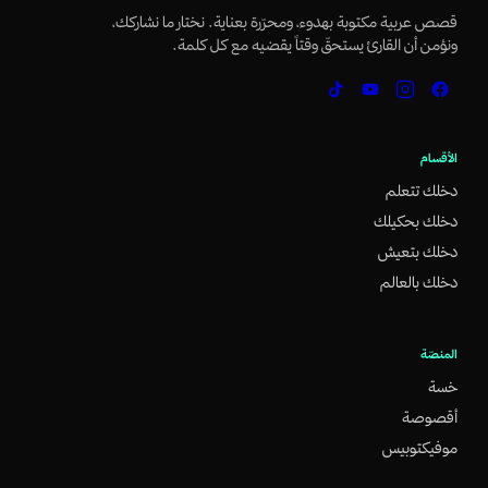
قصص عربية مكتوبة بهدوء، ومحرّرة بعناية. نختار ما نشاركك،
ونؤمن أن القارئ يستحقّ وقتاً يقضيه مع كل كلمة.
الأقسام
دخلك تتعلم
دخلك بحكيلك
دخلك بتعيش
دخلك بالعالم
المنصّة
خسة
أقصوصة
موفيكتوبيس