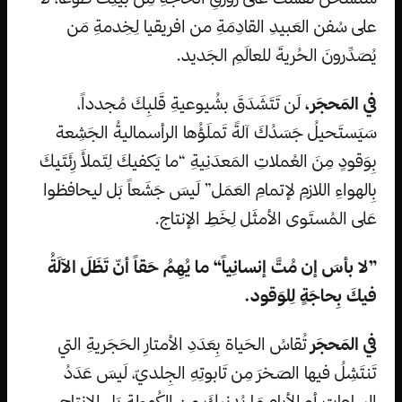
على سُفن العَبيدِ القادِمَةِ من افريقيا لِخِدمةِ مَن
يُصَدِّرونَ الحُريةَ للعالَمِ الجَديد.
في المَحجَر،
لَن تَتَشَدَقَ بشُيوعيةِ قَلبِكَ مُجدداً،
سَيَستَحيلُ جَسَدُكَ آلةً تَملَؤُها الرأسماليةُ الجَشِعة
بِوَقودٍ مِنَ العُملاتِ المَعدَنِيةِ “ما يَكفيكَ لِتَملأَ رِئَتَيكَ
بِالهواءِ اللازمِ لإتمامِ العَمَل” لَيسَ جَشَعاً بَل ليحافظوا
عَلى المُستَوى الأمثَل لِخَطِ الإنتاج.
”لا بأسَ إن مُتَّ إنسانِياً“ ما يُهِمُ حَقاً أنّ تَظَلَ الآلَةُ
فيكَ بِحاجَةٍ لِلوَقود.
في المَحجَر
تُقاسُ الحَياة بِعَدَدِ الأمتارِ الحَجَريةِ التي
تَنتَشِلُ فيها الصَخرَ مِن تَابوتِهِ الجِلديّ، لَيسَ عَدَدُ
الساعاتِ أو الأيامِ مَا يُدنيكَ من الكُهولةِ بَل الإنتاج.