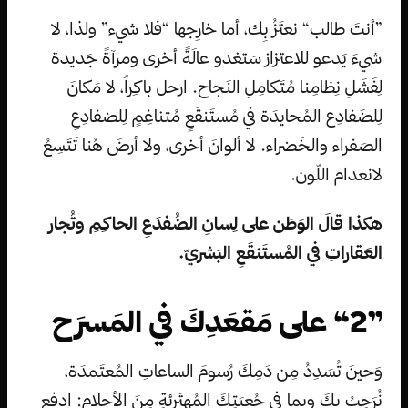
”أنتَ طالب“ نعتَزُ بِك، أما خارِجها “فلا شيء” ولذا، لا
شيءَ يَدعو للاعتزاز سَتغدو عالَةً أخرى ومرآةً جَديدة
لِفَشَلِ نِظامِنا مُتَكامِلِ النَجاح. ارحل باكِراً، لا مَكانَ
لِلضَفادِع المُحايدَة في مُستَنقَعٍ مُتناغِمٍ لِلضفادِعِ
الصَفراء والخَضراء. لا ألوانَ أخرى، ولا أرضَ هُنا تَتَسِعُ
لانعدام اللّون.
هكذا قالَ الوَطَن على لِسانِ الضُفدَعِ الحاكِمِ وتُجار
العَقاراتِ في المُستَنقَعِ البَشريّ.
”2“ على مَقعَدِكَ في المَسرَح
وَحينَ تُسَدِدُ مِن دَمِكَ رُسومَ الساعاتِ المُعتَمدَة،
نُرَحِبُ بكَ وبِما في جُعبَتِكَ المُهتَرِئةِ مِنَ الأحلام: ادفع