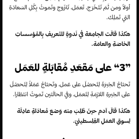
أولاً ومن ثَمَ تَتَخَرَج، تَعمَل، تَتزَوج وتَموتُ بِكُلِ السَعادَةِ
التي تَملِك.
هكذا قالَت الجامِعَة في نَدوةٍ للتَعريفِ بِالمُؤسساتِ
الخاصَةِ والعامَة.
”3“ على مَقعَدِ مُقابَلةٍ للعَمَل
تَحتاجُ الخِبرَةَ لِتَحصُلَ على عَمل، وتَحتاجُ عَمَلاً لِتَحصُلَ
على الخِبرةِ اللازِمَةِ لِتَعمَل، وفي الحالَتين تَموتُ انتظارا.
هكذا قالَ آدم حينَ طُلِبَ مِنه وَضعَ مُعادَلةٍ عادِلَة
لِسوقِ العَمَلِ الفِلِسطينيّ.