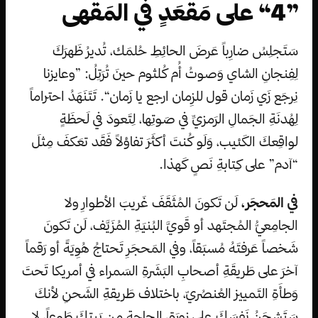
”4“ على مَقعَدٍ في المَقهى
سَتَجلِسُ ضارِباً عَرضَ الحائِطِ حُلمَك، تُديرُ ظَهرَكَ
لِفِنجانِ الشاي وَصوتُ أُم كُلثوم حينَ تُرَتِلُ: ”وعايزنا
نِرجَع زَي زَمان قول للزِمان ارجع يا زَمان“. تَتَنَهَدُ احتراماً
لِهُدنَةِ الجَمالِ الرَمزيِّ في صَوتِها، لِتَعودَ في لَحظَةٍ
لواقِعكَ الكَئيب، وَلَو كُنتَ أكثَرَ تفاؤلاً فَقَد تعَكفَ مِثلَ
“آدم” على كِتابةِ نَصٍ كَهذا.
في المَحجَر،
لَن تَكونَ المُثَقَفَ غَريبَ الأطوارِ ولا
الجامِعيُّ المُجتَهد أو قَويَّ البُنيَةِ المُزَيَّف، لَن تَكونَ
شَخصاً عَرفتَهُ مُسبَقاً، وفي المَحجَرِ تَحتاجُ هُوِيَةً أو رَقماً
آخرَ على طَريقَةِ أصحابِ البَشَرةِ السَمراء في أمريكا تَحتَ
وَطأَةِ التَمييز العُنصُريّ، باختلاف طَريقةِ الشَحنِ لأنكَ
سَتَشحَنُ نَفسَكَ على زورَقِ الحاجةِ مِن بَيتِكَ طَوعاً، لا