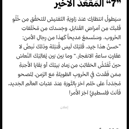
”7“ المَقعَدُ الأخير
سَيَطولُ انتظارك عَندَ زاوِيَةِ التَفتيش للتحَقُقِ مِن خُلُوِ
قَلبكَ مِن أمراضِ القَنابلِ، وجَسَدك مِن مُخَلَفاتِ
الحُروب. وسَتَسمعُ مَديحاً كَهذا مِن رِجالِ الأمن:
”حَسنٌ هذا جَيد، قَلبُكَ لَيسَ قُنبُلة وذلكَ نَبضٌ لا
عَقارِبُ ساعةِ الانفجار.“ وما بَينَ بَين يُغالِبُكَ النُعاسُ
حينَ تُفَتَشُ الحَقائِبُ مِن رَمادِ بَيتِكَ أو بَقايا الأَحِبَةِ
مِمَن فَقَدتَ في الحُروبِ الطَويلةِ مَعَ الزَمن، لِتَصحو
مُجَدَداً على حُلم آخرَ بِالثَورَة عِندَ عَتباتِ العالَمِ الجَديد،
فَأنتَ فِلسطينيٌّ آخِرَ الأَمر!
إعلان