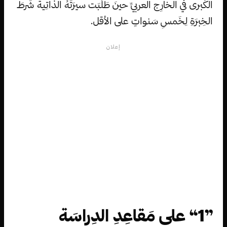
الكُبرى في الخارِج العربيِّ حينَ طَلَبَت سيرَتَهُ الذاتِية شَرطَ
الخِبرَةِ لِخَمسِ سَنواتٍ على الأقل.
إعلان
”1“ على مَقاعِدِ الدِراسَة