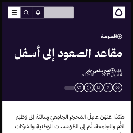
أقصوصة
مقاعد الصعود إلى أسفل
نصر سلمى جابر
بقلم
4 أبريل 2017 — 12:16 م
هكذا عَنوَنَ عامِلُ المَحجَرِ الجامِعيّ رِسالَتَهُ إلى وَطَنِهِ
الأُم والجامِعة، ثُمَ إلى المُؤسَساتِ الوَطنيةِ والشرِكاتِ