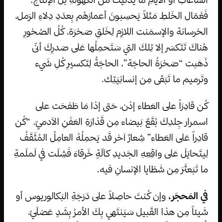
فَعُمّال الخَلطِ مَثلاً يَحسِبونَ أعمارَهُم بِعدَدِ دِلاءِ الرَمل،
الخرسانة والإسمَنت اللازِم لِخَلقِ صَخرَة، كُلُ الصُخورِ
هُناكَ تَتَكسَر إلا تِلكَ التي سَتَحمِلُها عَلى صَدرِكَ أنّى
ذَهَبت “صَخرَةُ الحاجَة”، الحاجَةُ لِتَكسيرِ كُلِ شَيء
وتَرميم ما تَبَقى مِن إنسانِيَتِك.
كُن قادِرَاً على العَطاء إذن، حَتى إذا مَا طَفحَت على
اسمرار جِلدِكَ بُقَعٌ بَيضاء مِن قَذارَةِ العَفَنِ الآدميّ. “كُن
قادِراً عَلى العَطاء” شِعارٌ آخر قَد يَحمِلُهُ العامِلُ المُثَقَفُ
لِيتَحايَلَ عَلى واقِعِهِ الجَديدِ كآلَةٍ خَرقاءَ فَشِلَت في لَملَمةِ
ما تَبَعثَرَ مِن شَظايا الإنسانِ فيه.
في المَحجَر،
وإن كُنتَ حاصِلاً على دَرَجَةِ البَكالوريوس أو
شَيئاً مِن هذا القَبيل سَيَنتَهي بِكَ الأمرُ بِشَدٍ عَضلَيّ،