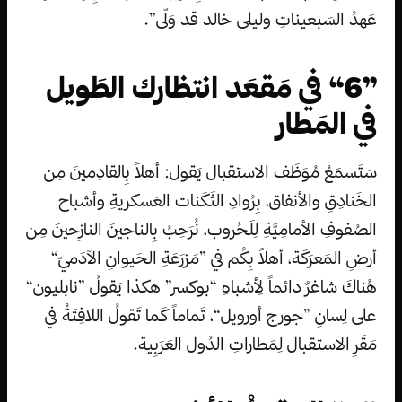
عَهدُ السَبعيناتِ وليلى خالد قد وَلّى”.
”6“ في مَقعَد انتظارك الطَويل
في المَطار
سَتَسمَعُ مُوَظَف الاستقبال يَقول: أهلاً بِالقادِمينَ مِن
الخَنادِقِ والأنفاق، بِرُوادِ الثَكَنات العَسكريةِ وأشباح
الصُفوفِ الأمامِيَّةِ لِلَحُروب، نُرَحِبُ بِالناجينَ النازِحينَ مِن
أرضِ المَعرَكَة، أهلاً بِكُم في ”مَزرَعَةِ الحَيوانِ الآدَميّ“
هُناكَ شاغرٌ دائماً لِأشباهِ “بوكسر” هكذا يَقولُ ”نابليون“
على لِسانِ ”جورج أورويل“، تَماماً كَما تَقولُ اللافِتَةُ في
مَقَرِ الاستقبال لِمَطاراتِ الدُول العَرَبِية.