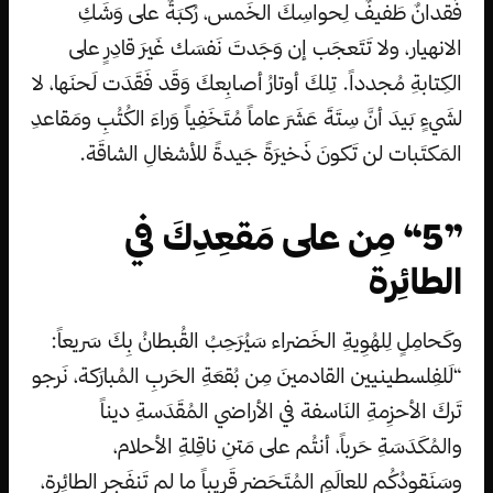
فُقدانٌ طَفيفٌ لِحواسِكَ الخَمس، رُكبَةٌ على وَشَكِ
الانهيار، ولا تَتَعجَب إن وَجَدتَ نَفسَك غَيرَ قادِرٍ على
الكِتابةِ مُجدداً. تِلكَ أوتارُ أصابِعكَ وَقَد فَقَدَت لَحنَها، لا
لشَيءٍ بَيدَ أنَّ سِتَةَ عَشَرَ عاماً مُتَخَفِياً وَراءَ الكُتُبِ ومَقاعدِ
المَكتَبات لن تَكونَ ذَخيرَةً جَيدةً للأشغالِ الشاقَة.
”5“ مِن على مَقعِدِكَ في
الطائِرة
وكَحامِلٍ لِلهُوِيةِ الخَضراء سَيُرَحِبُ القُبطانُ بِكَ سَريعاً:
“لَلفِلسطينيين القادمينَ مِن بُقعَةِ الحَربِ المُبارَكة، نَرجو
تَركَ الأحزِمةِ النَاسفة في الأراضي المُقَدَسةِ ديناً
والمُكَدَسَةِ حَرباً، أنتُم على مَتنِ ناقِلةِ الأحلام،
وسَنَقودُكُم للعالَمِ المُتَحَضرِ قَريباً ما لم تَنفَجِر الطائِرة،