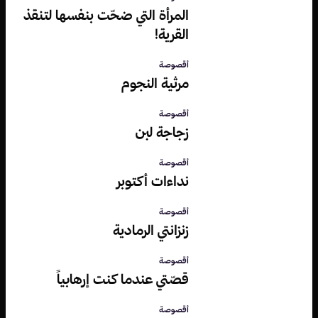
المرأة التي ضحّت بنفسها لتنقذ
القرية!
أقصوصة
مرثية النجوم
أقصوصة
زجاجة لبن
أقصوصة
نداءات أكتوبر
أقصوصة
زنزانتي الرمادية
أقصوصة
قصّتي عندما كنت إرهابياً
أقصوصة