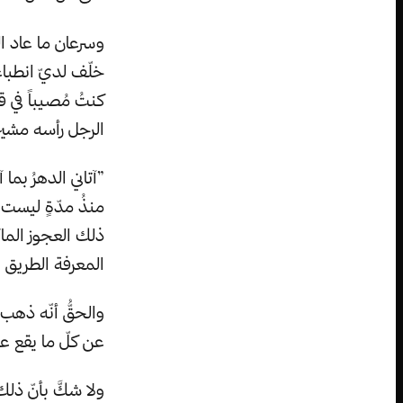
وسرعان ما عاد ال
خلّف لديّ انطباعا
كنتُ مُصيباً في 
الرجل رأسه مشير
”آتاني الدهرُ بما
منذُ مدّةٍ ليست 
ذلك العجوز الماك
المعرفة الطريق 
والحقُّ أنّه ذهب
عن كلّ ما يقع ع
ولا شكَّ بأنّ ذلك