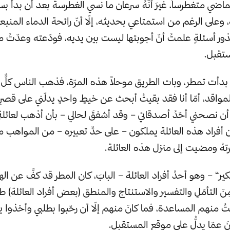
الماضي متغطرساً، غيرَ أنّهُ سرعان ما نسي الغطرسة بعد أن بدأ بس
 وعلى الرغم من استمتاعي بحديثه، إلّا أنّ رائحة الدماء المنب
ور أسئلةٍ علمتُ أنّ أجوبتها ليست بين يديه، فودّعته وعدّتُ 
ستقبل.
دأت تمطر، وبات الطريق موحلاً هذه المرّة، فذهب الناس كلٌّ إل
واقد، أمّا أنا فقد بقيتُ أبحث عن خيطٍ واحدٍ يدلّني على قصرِ
 أن نصحني أحّدُ أصدقائي – وقد أشفقَ لحالي – بأن أذهب لعائلةٍ
ن أفراد هذه العائلة يملكون – على حدِّ تعبيره – من المواهب م
هُ ومضيت إلى منزل هذه العائلة.
كير“ – وهو أحدُ أفراد العائلة – البابَ، كان المطر قد كفَّ عن ا
مِنَ التأمّلِ والتفسير والاستنتاج والمنطق (بعض أفراد العائلة)
منهم المساعدة، فما كانَ منهم إلّا أن رحّبوا بطلبي وأخذوا ي
 عمّا يدلُّ على موقع المستقبل.