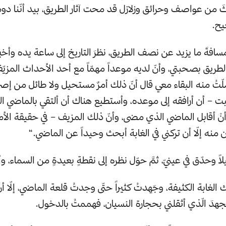
رثَ من عواصف وحرائق وزلازل قد محت آثار الطريق، بيد أنّنا دوماً
يح.
افةَ ما يزيد عن نصف الطريق، نظرَ التاريخ إلى ساعة يده وأخبرني
طريق بصحبتي، وأنّ لديه موعداً مهمّاً مع أحد الأحداث المزيّ
ّتُ منه البقاء معي قال أنّ ذلك أمرٌ مستحيل ولا طائل من إصرار
ت – أن أرافقه إلى موعده، وأستطيع هناك أن ألتقي بالماضي ا
ّ أنْ أقابل الماضي الذي مضى، وأنّ ذلك المزيف – في حقيقة الأمر 
 منه إلّا أن تركني في الغابة أبحث وحيداً عن الماضي.“
لاً وحدّق في عينيّ، ثمَّ حوّل نظره إلى نقطةٍ بعيدةٍ من السماء،
لك الغابة الكثيفة، وجَهِدتُ كثيراً حتّى وجدتُ قلعة الماضي، إلّا 
جهدَ الّذي أثقلني بحجارة النسيان، فهممتُ بالدخول.