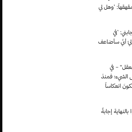
قهقهاً: ’وهل لي
بني: ’في
ليّ أنّي سأضاعف
عقل“ – في
عض الشيء؛ فمنذ
ونَ انعكاساً
بالنهاية إجابةً