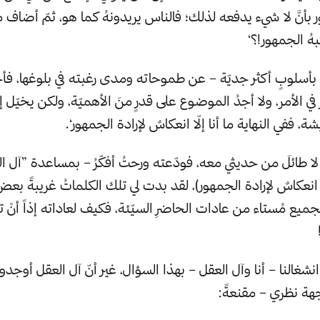
ر بأنَّ لا شيء يدفعه لذلك؛ فالناس يريدونهُ كما هو، ثمّ أضاف م
بهُ الجمهور!؟‘
بأسلوبٍ أكثر جديّة – عن طموحاته ومدى رغبته في بلوغها، فأجا
في الأمر، ولا أجدُ الموضوع على قدرٍ منَ الأهميّة، ولكن يخيّل إ
 ففي النهاية ما أنا إلّا انعكاسٌ لإرادة الجمهور‘.
لا طائلَ من حديثي معه، فودّعته ورحتُ أفكّرُ – بمساعدة ”آل ال
لّا انعكاسٌ لإرادة الجمهور)، لقد بدت لي تلك الكلماتُ غريبةً ب
جميع مُستاء من عادات الحاضرِ السيّئة، فكيف لعاداته إذاً أنْ تك
 انشغالنا – أنا وآل العقل – بهذا السؤال، غير أنّ آل العقل أوجدوا 
هة نظري – مقنعةً: