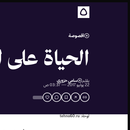
أقصوصة
الحياة على 
سامي حزوري
بقلم
22 يوليو 2017 — 03:37 ص
لوحة: tehno60.ru