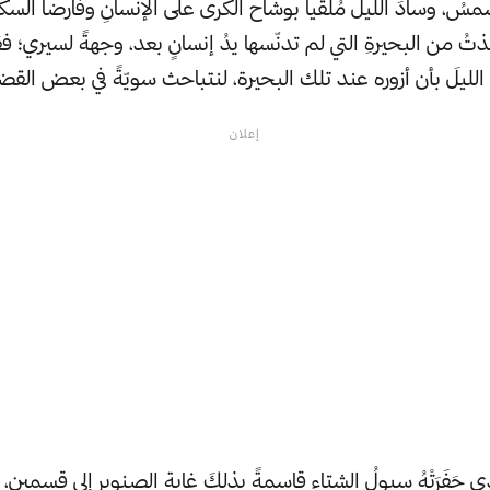
سُ، وسادَ الليلُ مُلقياً بوشاح الكرى على الإنسانِ وفارضاً السك
خذتُ من البحيرةِ التي لم تدنّسها يدُ إنسانٍ بعد، وجهةً لسيري؛ 
ليلَ بأن أزوره عند تلك البحيرة، لنتباحث سويّةً في بعض القضاي
إعلان
 حَفَرَتْهُ سيولُ الشتاء قاسمةً بذلكَ غابة الصنوبر إلى قسمين، ف