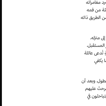
رد مغامراته
عثة من فمه
من الطريق ذاته
ى منزله،
 المستقبل،
 تُدعى عائلة
ا يكفي
لهطول، وبعد أن
 طرحتُ عليهم
تباحثون في