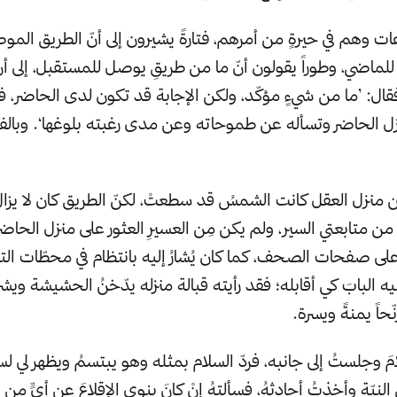
ت وهم في حيرةٍ من أمرهم، فتارةً يشيرون إلى أنّ الطريق الم
ماضي، وطوراً يقولون أنّ ما من طريقِ يوصل للمستقبل، إلى أن
ل: ’ما من شيءٍ مؤكّد، ولكن الإجابة قد تكون لدى الحاضر، فال
زل الحاضر وتسأله عن طموحاته وعن مدى رغبته بلوغها‘. وبال
نزل العقل كانت الشمسُ قد سطعتْ، لكنّ الطريق كان لا يزال مو
ن متابعتي السير، ولم يكن مِن العسيرِ العثور على منزل الحاضر
لى صفحات الصحف، كما كان يُشارُ إليه بانتظام في محطّات التل
ليه البابَ كي أقابله؛ فقد رأيته قبالة منزله يدّخنُ الحشيشة ويش
رنّحاً يمنةً ويسرة.
 وجلستُ إلى جانبه، فردّ السلام بمثله وهو يبتسمُ ويظهر لي لسان
نيّة وأخذتُ أحادثهُ، فسألتهُ إنْ كانَ ينوي الإقلاعَ عن أيٍّ من 