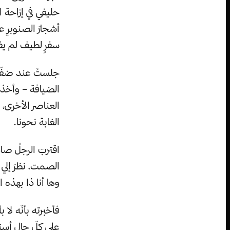
حليفي في إزاحة ا
أشجارَ الصنوبرِ 
سفرٍ لطيف لم يف
جلستُ عند ضفّة 
الضيافة – وأخذن
العناصر الأخرى،
الغابة نحونا.
اقتربَ الرجلُ صا
الصمت، نظرَ إلي
وها أنا ذا بهذ
فأخبرته بأنّه لا
على كلّ حال أست