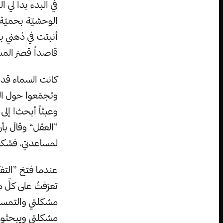
في البدء بدا لي 
الوحشيّة بحميّة،
أنبتت في ذهني بذ
قاصداً قصرَ الم
كانت السماء قد ب
وتجمّعوا حول الم
وعبثاً أبحث! إلى
”العقل“ وقالَ بأ
لمساعدتي، فشكرت
عندما فتحَ ”التف
تعرّفتُ على كلٍّ 
مشكلتي والتمستُ 
مشكلتي ويبحثونَ