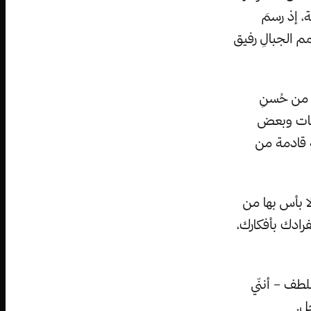
، إذ رسمَ
مم الجبالِ رفيق
 من حُسنِ
سمات وبعض
 قادمة من
ا بأس بها من
رادك بأفكارك،
لطف – أننّي
ل.