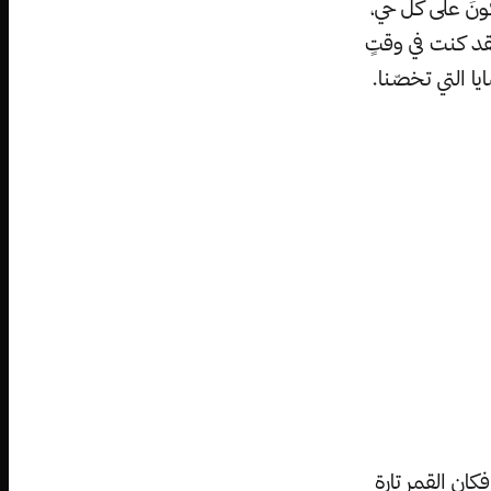
ونَ على كلّ حي،
فقد كنت في وقتٍ
ا التي تخصّنا.
كان القمر تارة