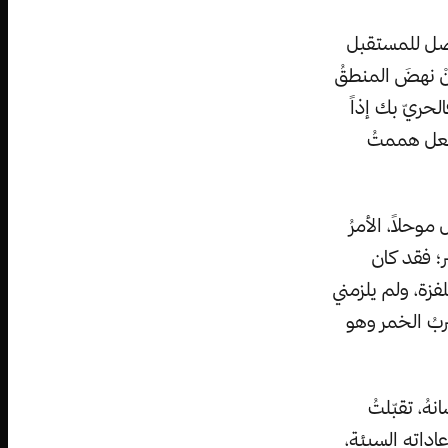
وصل للمستقبل
ْ نهضَ المنطقُ
حريّ بك إذاً
فعل هممتُ
حلاً، الأمرُ
؛ فقد كان
فزة، ولم يلزمني
ربُ الخمر وهو
هُ، تقبّلتُ
عاداته السيئة،