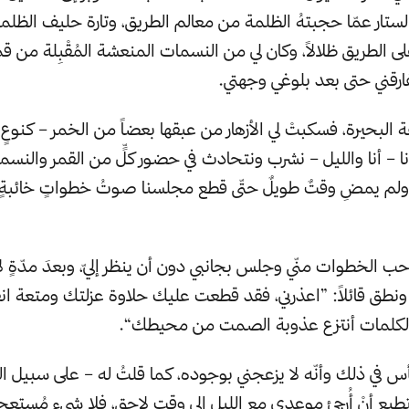
لستار عمّا حجبتهُ الظلمة من معالم الطريق، وتارة حليف الظلمة
على الطريق ظلالاً، وكان لي من النسمات المنعشة المُقْبِلة من ق
ارقني حتى بعد بلوغي وجهتي.
البحيرة، فسكبتْ لي الأزهار من عبقها بعضاً من الخمر – كنوعٍ
ا – أنا والليل – نشرب ونتحادث في حضور كلٍّ من القمر والن
 ولم يمضِ وقتٌ طويلٌ حتّى قطع مجلسنا صوتُ خطواتٍ خائبةٍ
حب الخطوات منّي وجلس بجانبي دون أن ينظر إليّ، وبعدَ مدّةٍ ل
 ونطق قائلاً: ”اعذرني، فقد قطعت عليك حلاوة عزلتك ومتعة انف
ه الكلمات أنتزع عذوبة الصمت من محيطك“.
 بأس في ذلك وأنّه لا يزعجني بوجوده، كما قلتُ له – على سبيل ال
طيع أنْ أُرجئ موعدي مع الليل إلى وقتٍ لاحق، فلا شيء مُستعج