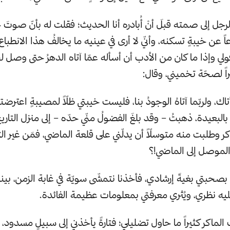
رجل إلى صمته قبلَ أنْ أُبادره أنا الحديث؛ فقلت له بأنّ صوتَ
ً عن خيبةٍ تسكنه، وأنّي لا أرى في عينيه ما يخالفُ هذا الانطباع،
قولي وإذا ما كان من الأدب أن أسأله عمّا آتاه الدهرُ حتى وصل لح
اً لصحّة تخميني، وقال:
 آتاك، ولربّما آتاهُ الوجودُ بنا، فليست خيبتي ظلّاً لمصيبةٍ اعتر
بالبعيدة، ذهبتُ – وقد بلغَ الفضولُ منّي حدّه – إلى منزل التار
ر وطلبت منه متوسلّاً أن يدلّني على قلعة الماضي، فمَن غير ال
الموصل إلى الماضي!؟
 بصحبتي بغيةَ إرشادي، فأخذنا نتمشّى سويّة في غابة الزمن، بينم
ليه نظري، ويُثري معرفتي بمعلومات عظيمة الفائدة.
 الماكر كثيراً ما حاول تضليلي؛ فتارةً يأخذني إلى سبيلٍ مسدود، 