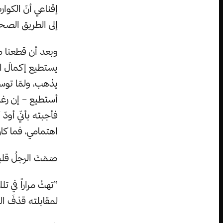
إقناعي أنّ الكوا
إلى الطريق الصح
وبعد أن قطعنا مس
يستطيع إكمالَ ال
يذهب، ولمّا توسل
أستطيع – إن رغب
فأجبته بأنّي أود
اهتمامي، فما كان
صَمَتَ الرجلُ قلي
”تهتُ مراراً في ت
لمقابلته قذفَ ال