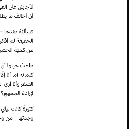
فأجابني على الفو
أنْ أخالفَ ما يطل
فسألتهُ عندها – 
الحقيقة لم أفكر 
من كميّة الحشيشة،
علمتُ حينها أنّ 
كلماته (ما أنا إ
الصغر وأنا أرى ال
لإرادة الجمهور؟!
كثيرةٌ كانت ليالي
وجدتها – من وج