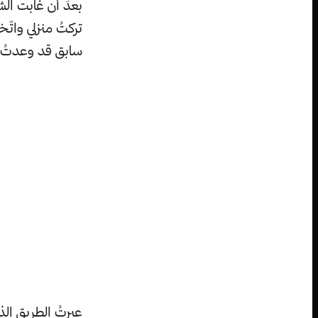
بعدَ أن غابت الشم
تركتُ منزلي واتّ
سابق قد وعدتُ ال
عبرتُ الطريق الذي