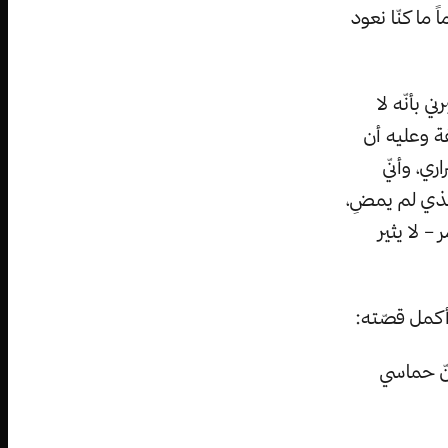
 ما كنّا نعود
 بأنّه لا
فة وعليه أن
ي، وأنّي
لذي لم يمضِ،
– لا يثير
 وأكمل قصّته:
أنّ حماسي