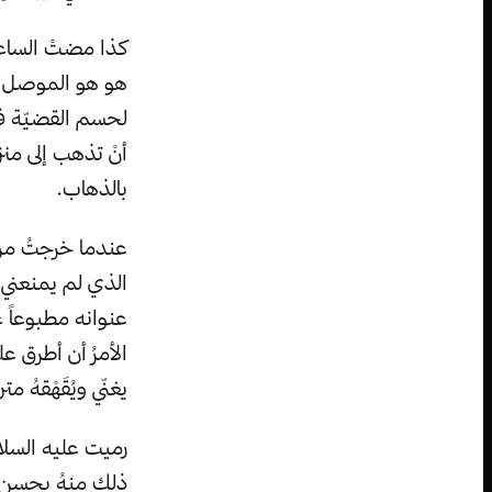
كذا مضتْ الساعا
هو هو الموصل لل
لحسم القضيّة فقا
أنْ تذهب إلى من
بالذهاب.
عندما خرجتُ من م
الذي لم يمنعني م
عنوانه مطبوعاً ع
الأمرُ أن أطرق ع
يغنّي ويُقَهْقهُ مت
رميت عليه السلامَ
ذلك منهُ بحسنِ ال