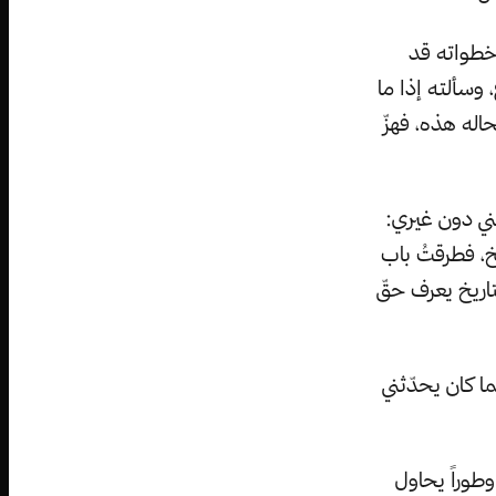
 خطواته قد
 وسألته إذا ما
اله هذه، فهزّ
ضتني دون غيري:
يخ، فطرقتُ باب
تاريخ يعرف حقّ
ا كان يحدّثني
وطوراً يحاول