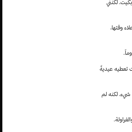
بكيت، لكنني
اء وقتها،
ماً.
 تعطيه عيديةً
 شيء، لكنه لم
لفراولة.