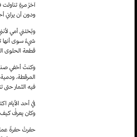
آخرُ مرةٍ تناولت 
ودون أن يراني أح
وبَّختني أمي لأنن
شيءٌ سوى أنها تش
قطعة الحلوى الحم
وكنتُ أخفي صندو
المرقطة، ودمية 
فيه الثمار حتى ت
في أحد الأيام اكت
وكان يعرفُ كيف ي
حفرتُ حفرةً عملا