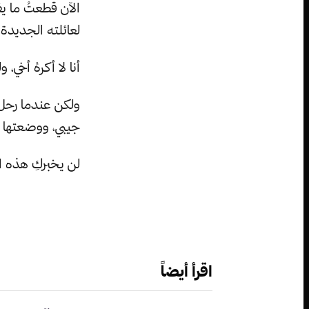
الآن قطعتُ ما ي
لعائلته الجديدة، 
أنا لا أكرهُ أخي، 
ولكن عندما رحل ا
جيبي، ووضعتها 
لن يخبركِ هذه ال
اقرأ أيضاً