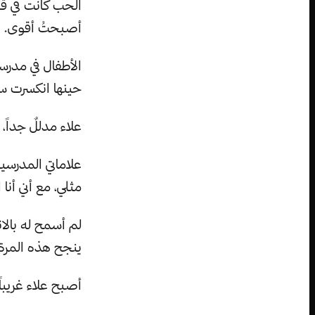
الحب كانت في قلب
أصبحتُ أقوى.
الأطفال في مدرست
حينها انكسرت سا
علاء مدللٌ جداً، 
علاماتي المدرسي
مثلي، مع أني أنا ا
لم أسمح له بالان
ينجح هذه المرة 
أصبح علاء غريبا