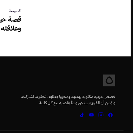
أقصوصة
قصة حيا
وعلاقته 
قصص عربية مكتوبة بهدوء، ومحرّرة بعناية. نختار ما نشاركك،
ونؤمن أن القارئ يستحقّ وقتاً يقضيه مع كل كلمة.