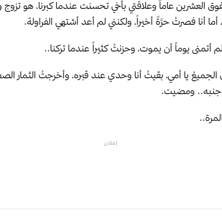
فوق العشرين عاماً وعلاقتي بأخي تحسنت عندما كبرنا، هو تزوج 
أما أنا فصرتُ حرَّةً أخيراً، ولكنني لم أعد أشتهي الفراولة.
ولم أتمنى يوماً أن يموت، وحزنتُ كثيراً عندما تركنا..
لجميعُ يا أمي، بقيتُ أنا وحدي عند قبره، وأخرجتُ الثمار الصغ
جنبه.. ومضيت.
مرة..
إعلان