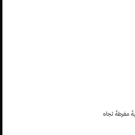
يةً مفرطةً تجاه