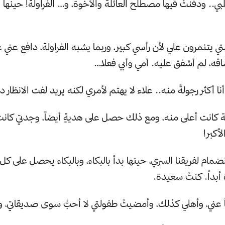
ي.. ودفنتُ فيها مصطلح العائلة والأخوة، و… الفراولة! حينها 
ي يتنمرون علي لأن رأسي كبير، وربما يشبه الفراولة، دافع عني عل
قه، لم أشفق عليه. أمي وأبي فعلا…
أنا أكثر رجولةً منه.. علاء لا يهتم لأمري لكنه يريد لفت الانظار دو
ة كانت أعلى منه، ومع ذلك حصل على هديةٍ أيضاً، وجدتي كانت
لأكبر!
ضمام لفريقنا السري، حينها بدأ بالبكاء، وبالبكاء يحصل على كل
أبداً. كنتُ سعيدة.
ً عني، وأهلي كذلك، وأمضيتُ طفولتي لا أحبُّ سوى صديقاتي، وا