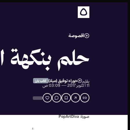
أقصوصة
حلم بنكهة ال
حوراء توفيق (ميلا)
بقلم
كاتب بارز
11 أكتوبر 2017 — 03:09 ص
صورة: PopArtDiva