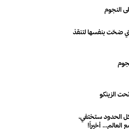
لى النجوم
لتي ضحّت بنفسها لتنقذ
نجوم
ت الزينكو
كل الحدود ستختفي،
 العالم… أخيراً!