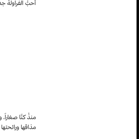
أُحبُّ الفراولة جدا
منذُ كنَّا صغاراً
مذاقها ورائحتها