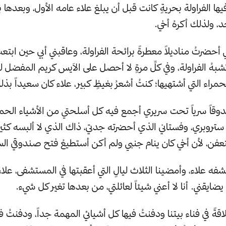
فيها الفراولة بحريةٍ كانت قبل أن يبلغ علاء عامه الأول، وبعدها ب
د، ولذلك أكرهُ أخي.
ي أحضرتُ مناديلاً معطرةً برائحة الفراولة، وعاقبني أبي حين ابتعت
بهُ الفراولة، وفي كلِّ مرةٍ لا أحصل على الآيس كريم المفضل 
راء التي أشتهيها؛ كنتُ أشعرُ بغيظٍ كبير، علاء كان سعيداً بذل
قاً سرياً تحت سريري أجمع فيه كل أسلحتي من الأشياء الحمر
ستروبري، وفستاني الذي أحضرته جدتي، ذاك الذي لا ألبسه كثير
تعفن، لأن أخي كان ينام جنبي ولم أكن أستطيعُ فتح صندوقي السر
شفه علاء، وأمضينا الثلاث ليالٍ التي أعقبتها في المستشفى، علاء 
ضايقني. أنا لا أعني شيئاً لعائلتي، من بعدها تغير كل شيء.
قةً في فناء بيتنا ودفنتُ فيها كل أشيائي المهمة جداً، ودفنتُ في