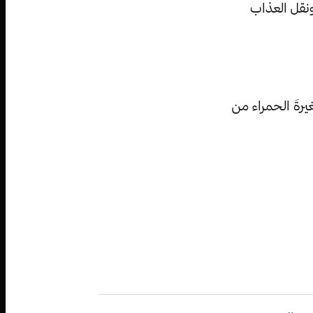
ونقل العذاب
يرةَ الحمراء من