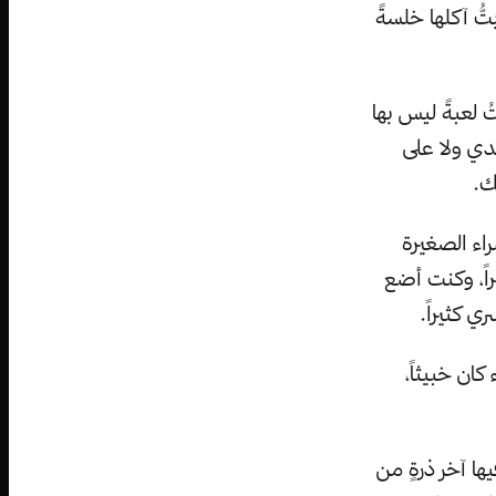
تُّ آكلها خلسةً
ُ لعبةً ليس بها
لدي ولا على
ك.
اء الصغيرة
اً، وكنت أضع
ي كثيراً.
كان خبيثاً،
ها آخر ذرةٍ من