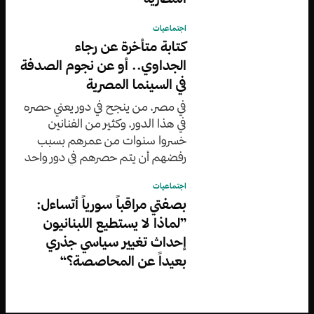
اجتماعيات
كتابة متأخرة عن رجاء
الجداوي.. أو عن نجوم الصدفة
في السينما المصرية
في مصر، من ينجح في دور يعني حصره
في هذا الدور، وكثير من الفنانين
خسروا سنوات من عمرهم بسبب
رفضهم أن يتم حصرهم في دور واحد
عكس رجاء الجداوي التي لم ترفض
اجتماعيات
فطال بقاؤها وباتت ”مطلوبة“
بصفتي مراقباً سورياً أتساءل:
”لماذا لا يستطيع اللبنانيون
إحداث تغيير سياسي جذري
بعيداً عن المحاصصة؟“