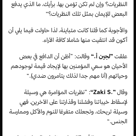
النظريات؟ وإن لم تكن تؤمن بها، برأيك، ما الذي يدفع
البعض للإيمان بمثل تلك النظريات؟“
والأجوبة كما قلنا كانت متباينة، لذا حاولت فيما يلي أن
أكون قد انتقيت منها شاملا كافة الآراء.
علقت
”لجين أ.“
وقالت: ”أظن أن الدافع في بعض
الأحيان هو سعي المؤمنين بها لإيجاد قيمة لوجودهم
وحياتهم (أنا مهم جدا لذلك يتآمرون ضدي).“
وقال
”.Zaki S“
: ”نظريات المؤامرة هي وسيلة
لإسقاط خيباتنا وفشلنا وقذارتنا على الآخرين، فهي
وسيلة تريحك، وتجعلك متفرغا للنوم والأكل وممارسة
الجنس.“