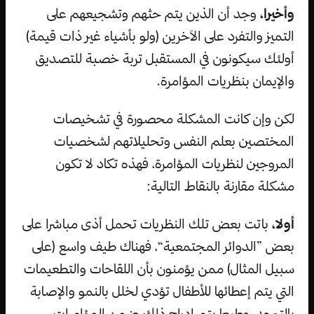
وأخيرا،
وجد أن الذين يتم حثهم وتشجيعهم على
التميز والتفرد على الآخرين (ولو بأشياء غير ذات قيمة)
أولئك سيكونون في المستقبل تربة خصبة للتصديق
والإيمان بنظريات المؤامرة.
لكن وإن كانت المشكلة محصورة في تشخيصات
المختصين بعلم النفس وتحليلاتهم لشخصيات
المروجين لنظريات المؤامرة، فهذه تكاد لا تكون
مشكلة مقارنة بالنقاط التالية:
أولا،
باتت بعض تلك النظريات تحمل أذى مباشرا على
بعض ”الدوائر المجتمعية“، فهناك طيف واسع (على
سبيل المثال) ممن يؤمنون بأن اللقاحات والتطعيمات
التي يتم إعطائها للأطفال تؤدي لخلل بالنمو والإصابة
بالتوحد، وطبعا يتم إدراج ذلك ضمن المؤامرات