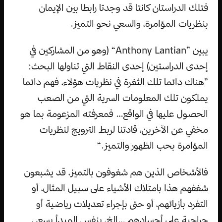
فتلك الدراستان كانتا قد وجدتا رابطا بين الإيمان
بنظريات المؤامرة، والسعي نحو التميز.
يبين ”Anthony Lantian“ (وهو من المشاركين في
إحدى الدراستين) إحدى النقاط التي تناولها البحث:
”هناك دائما تلك الثغرة في نظريات هؤلاء، فهم دائما
يملكون تلك المعلومات السرية التي من الصعب
الحصول عليها في الواقع… فمعرفته المزعومة بما هو
مخفي عن الآخرين، قادتنا لربط الترويج لنظريات
المؤامرة بحب الظهور والتميز.“
فالأشخاص الذين هم شغوفون بالتميز، قد يشبعون
شغفهم هذا بامتلاك الأشياء على سبيل المثال، أو
التفرد بأزيائهم، أو حتى بإجراء تعديلات رياضية أو
جراحية على أجسادهم …الخ، بنفس المبدأ يسعى