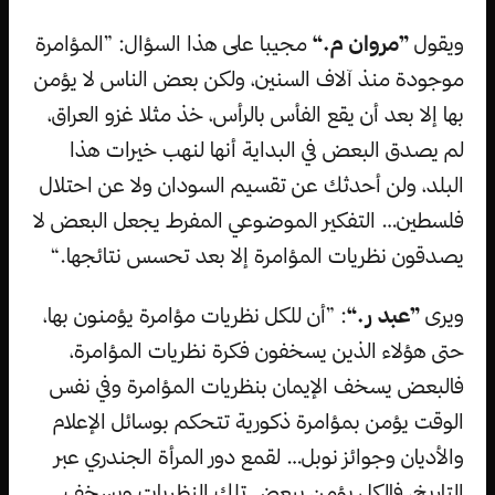
ويقول
”مروان م.“
مجيبا على هذا السؤال: ”المؤامرة
موجودة منذ آلاف السنين، ولكن بعض الناس لا يؤمن
بها إلا بعد أن يقع الفأس بالرأس، خذ مثلا غزو العراق،
لم يصدق البعض في البداية أنها لنهب خيرات هذا
البلد، ولن أحدثك عن تقسيم السودان ولا عن احتلال
فلسطين… التفكير الموضوعي المفرط يجعل البعض لا
يصدقون نظريات المؤامرة إلا بعد تحسس نتائجها.“
ويرى
”عبد ر.“
: ”أن للكل نظريات مؤامرة يؤمنون بها،
حتى هؤلاء الذين يسخفون فكرة نظريات المؤامرة،
فالبعض يسخف الإيمان بنظريات المؤامرة وفي نفس
الوقت يؤمن بمؤامرة ذكورية تتحكم بوسائل الإعلام
والأديان وجوائز نوبل… لقمع دور المرأة الجندري عبر
التاريخ، فالكل يؤمن ببعض تلك النظريات ويسخف