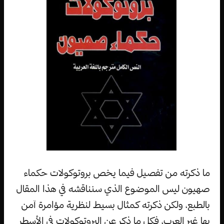
ما ذكرته من تفصيل فيما يخص بروتوكولات حكماء
صهيون ليس الموضوع الذي سنناقشه في هذا المقال
بالطبع، ولكن ذكرته كمثال بسيط لنظرية مؤامرة آمن
بها غير العرب، فكل ما ذكر عن البروتوكولات في الأسطر