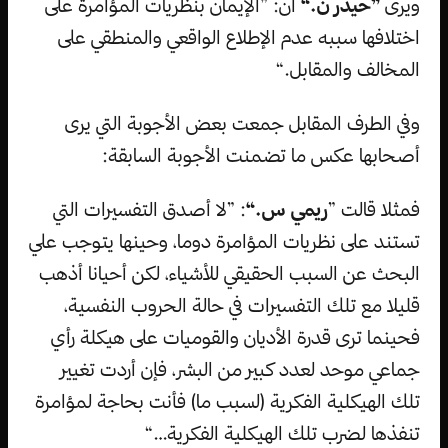
ويرى
”حيدر ن.“
أن: ”الإيمان بنظريات المؤامرة على
اختلافها سببه عدم الإطلاع الواقعي والمنطقي على
المخالف والمقابل.“
وفي الطرف المقابل جمعت بعض الأجوبة التي يرى
أصحابها عكس ما تضمنت الأجوبة السابقة:
فمثلا قالت ”
ريمي س.“
: ”لا أصدق التفسيرات التي
تستند على نظريات المؤامرة دوما، وحينها يتوجب علي
البحث عن السبب الحقيقي للأشياء، لكن أحيانا أذهب
قليلا مع تلك التفسيرات في حالة الحروب النفسية،
فحينما ترى قدرة الأديان والقوميات على هيكلة رأي
جماعي موحد لعدد كبير من البشر، فإن أردت تغيير
تلك الهيكلية الفكرية (لسبب ما) فأنت بحاجة لمؤامرة
تنفذها لضرب تلك الهيكلية الفكرية…“