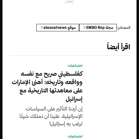
إعلان
مجلة EMBO Rep
موقع alwasatnews
المصادر:
اقرأ أيضاً
اجتماعيات
كفلسطيني صريح مع نفسه
وواقعه وتاريخه؛ أهنئ الإمارات
على معاهدتها التاريخية مع
إسرائيل
إن أردنا التأثير على السياسات
الإسرائيلية، علينا أن نمتلك شيئًا
ترغب به إسرائيل!
اجتماعيات