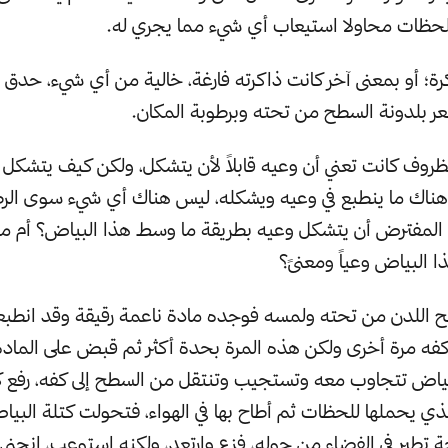
للحظات محاولا استيعاب أي شيء مما يجري له.
ة؛ أو بمعنى آخر كانت ذاكرته فارغة، خالية من أي شيء، حدق في
عر بلدونة السطح من تحته وبرطوبة المكان.
روف كانت تعني أن وعيه قابلاً لأن يتشكل، ولكن كيف يتشكل 
ناك ما ينطبع في وعيه ويشكله، ليس هناك أي شيء سوى الرط
المفترض أن يتشكل وعيه بطريقة ما وسط هذا البياض؟ أم م
البياض وعياً ومعنىً؟
 اللدن من تحته ولمسه فوجده مادة ناعمة رقيقة وقد انطبعت 
فه مرة أخرى ولكن هذه المرة بحدة أكثر ثم قبض على الماد
بياض تتجاوب معه وتستجيب وتنتقل من السطح إلى كفه، رفع 
الذي يحملها للحظات ثم أطاح بها في الهواء، فتحولت كتلة الب
حة تطير في الفضاء من حوله، فزع وارتعد، ولكنه استوعب، انحنى