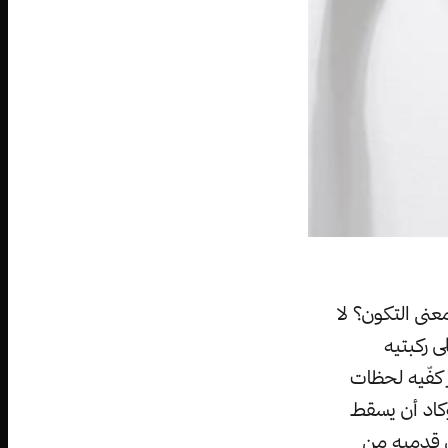
نى التكون؟ لا
 ركبتيه
 كفّيه لحظات
كاد أن يسقط
ى قدميه من