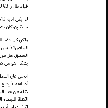
قبل، ظل واقفا 
لم يكن لديه ذاكر
ما تكون، كان يش
ولكن كل هذه الظ
البياض؟ فليس ه
المطلق، هل من 
يشكل هو من هذا 
انحنى على السطح
أصابعه، فوضع ك
كتلة من هذا ال
الكتلة البيضاء 
لكائنات لها أجن