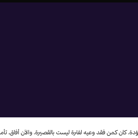
دة، كان كمن فقد وعيه لفترة ليست بالقصيرة، والآن أفاق، تأمل