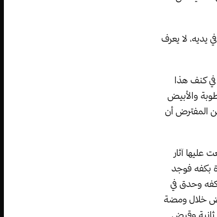
 يديه، لا يعرف
في كنف هذا
وبة والأبيض
ن المفترض أن
عليها آثار
ة بكفه فوجد
كفه وحدق في
ياض خلال ومضة
 ثانية وقبض