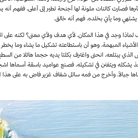
نثرها فصارت كائنات ملونة لها أجنحة تطير إلى أعلى، ففهم أنه
شتهي وما يأتي بخلده، فهم أنه خالق.
ف لماذا وجد في هذا المكان، لأي هدف ولأي معنى؟ لكنه على الأ
أشياء المبهمة، وهو أن باستطاعته تشكيل ما يشاء وما يخطر
 الذي يبتلعه، انحنى واغترف بكلتا يديه حجما هائلا من السط
ذ يشكله ويتفنن في تشكيله، فصنع عواميد باسقة أسماها اشجارا
ا جبالاً، وأخرج من فمه سائل شفاف غزير فاض به على هذا ا