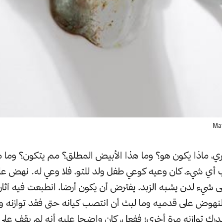
ري، ماذا يكون هو؟ وما هذا الأبيض المطلق؟ مم يتكون؟ وما مع
أي شيء، كان وعيه كوعي طفل ولد للتو، فلا وعي له. نهض على
 شيء لدن يشبه الزبد، يفترض أن يكون أرضا، انطبعت فيه آثار
لنهوض على قدميه وما لبث أن انتصب كيانه حتى فقد توازنه و
 يدرك توازنه مرة أخرى؛ ففعل، كان واضحا عليه أنه لم يقف عل