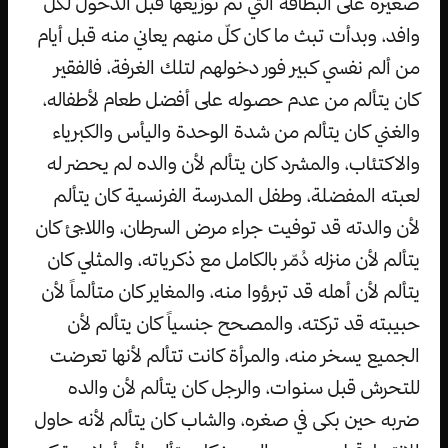
صغيرة على البطاقة التي تم توزيعها قبل الدخول لكل
وافد، وبدأت تبث ما كان كلّ منهم يعاني منه قبل أيام
من ألم نفسي كبير فور دخولهم لتلك الغرفة، فالفقير
كان يتألم من عدم حصوله على أفضل طعام لأطفاله،
والغني كان يتألم من شدة الوحدة واليأس والكبرياء
والاكتئاب، والمشرد كان يتألم لأن والده لم يحضر له
لعبته المفضلة، وطفل المدرسة الفرنسية كان يتألم
لأن والدته قد توفيت جراء مرض السرطان، واللاجئ كان
يتألم لأن منزله دُمّر بالكامل مع ذكرياته، والمثلي كان
يتألم لأن أهله قد تبرؤوا منه، والمغاير كان متألماً لأن
حبيبته قد تركته، والمصحح جنسياً كان يتألم لأن
الجميع يسخر منه، والمرأة كانت تتألم لأنها تعرضت
للتحرش قبل سنوات، والرجل كان يتألم لأن والده
ضربه حين بكى في صغره، والشاب كان يتألم لأنه حاول