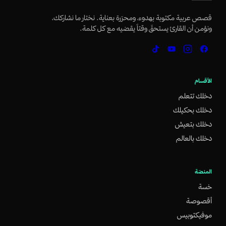
قصص عربية مكتوبة بهدوء، ومحرّرة بعناية. نختار ما نشاركك،
ونؤمن أن القارئ يستحقّ وقتاً يقضيه مع كل كلمة.
الأقسام
دخلك تتعلم
دخلك بحكيلك
دخلك بتعيش
دخلك بالعالم
المنصّة
خسة
أقصوصة
موفيكتوبيس