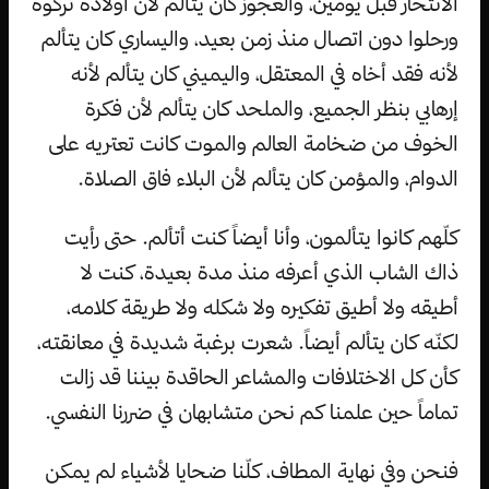
الانتحار قبل يومين، والعجوز كان يتألم لأن أولاده تركوه
ورحلوا دون اتصال منذ زمن بعيد، واليساري كان يتألم
لأنه فقد أخاه في المعتقل، واليميني كان يتألم لأنه
إرهابي بنظر الجميع، والملحد كان يتألم لأن فكرة
الخوف من ضخامة العالم والموت كانت تعتريه على
الدوام، والمؤمن كان يتألم لأن البلاء فاق الصلاة.
كلّهم كانوا يتألمون، وأنا أيضاً كنت أتألم. حتى رأيت
ذاك الشاب الذي أعرفه منذ مدة بعيدة، كنت لا
أطيقه ولا أطيق تفكيره ولا شكله ولا طريقة كلامه،
لكنّه كان يتألم أيضاً. شعرت برغبة شديدة في معانقته،
كأن كل الاختلافات والمشاعر الحاقدة بيننا قد زالت
تماماً حين علمنا كم نحن متشابهان في ضررنا النفسي.
فنحن وفي نهاية المطاف، كلّنا ضحايا لأشياء لم يمكن