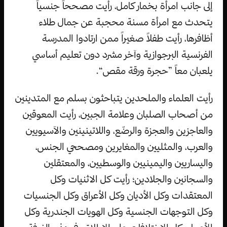
إلى جانب امرأة بخمار كامل، رأيت مصححاً جنسياً
يتحدث مع امرأة مسنة محجبة عن جمال طلاء
أظافرها، رأيت طفلاً صغيراً ممن ارتادوا المدرسة
الفرنسية البرجوازية وآخر مشرد دون تعليم أساسي
يلعبان معاً ”حجرة ورقة مقص“.
رأيت العلماء والملحدين يتباحثون بسلم مع المتدينين
من أصحاب الصلبان وعلامة الجبين، رأيت المعوقين
والعاجزين والعجزة والرضّع، واللاتينينين والآسيويين
والعرب، والمثليين والمغايرين ومصححي الجنس،
واليساريين واليمينيين والوسطيين، والمعتقلين
والسجانين والجلادين؛ رأيت كل الاثنيات وكل
المعتقدات وكل الأديان وكل الأعراق وكل الجنسيات
وكل التوجهات الجنسية وكل الهويات الجندرية وكل