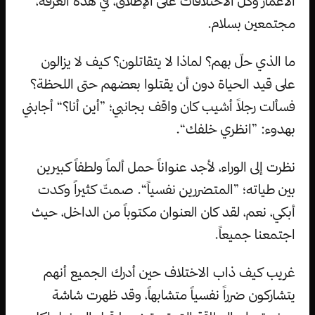
الأعمار وكل الاختلافات على الإطلاق، في هذه الغرفة،
مجتمعين بسلام.
ما الذي حلّ بهم؟ لماذا لا يتقاتلون؟ كيف لا يزالون
على قيد الحياة دون أن يقتلوا بعضهم حتى اللحظة؟
فسألت رجلاً أشيب كان واقف بجانبي؛ ”أين أنا؟“ أجابني
بهدوء: ”انظري خلفك“.
نظرت إلى الوراء، لأجد عنواناً حمل ألماً ولطفاً كبيرين
بين طياته؛ ”المتضررين نفسياً“. صمتّ كثيراً وكدت
أبكي، نعم، لقد كان العنوان مكتوباً من الداخل، حيث
اجتمعنا جميعاً.
غريب كيف ذاب الاختلاف حين أدرك الجميع أنهم
يتشاركون ضرراً نفسياً متشابهاً، وقد ظهرت شاشة