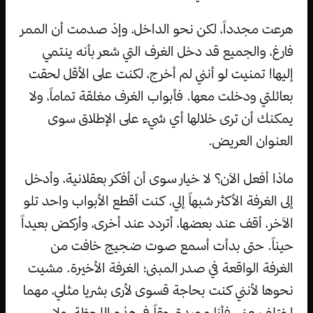
هرعت مجدداً، لكن نحو الداخل، وإذ صدمت أن الممر
فارغ، والجميع قد دخل الغرف التي شعر بأنه ينتمي
إليها! تمنيت لو أنني لم أخرج، لكنت على الأقل لحقت
بعائلتي ودخلت معها. فأبواب الغرف مغلقة تماماً، ولا
يمكنك أن ترى خلالها أي شيء على الإطلاق سوى
العنوان العريض.
ماذا أفعل الآن؟ لا خيار سوى أن أفكر بعقلانية، وأدخل
إلى الغرفة الأكثر شبهاً إلي. كنت أقطع الأبواب واحد تلو
الآخر، أقف عند بعضها، أتردد عند أخرى، وأركض بعيداً
حيناً. حتى بدأت أسمع صوت ضجيج خافت من
الغرفة الواقعة في صدر المبنى؛ الغرفة الأخيرة. مشيت
نحوها لأنني كنت بحاجة قسوى لأرى بشريا مثلي، مهما
اختلف عني، فأنا وحيدة حقاً في هذه اللحظة، ولا