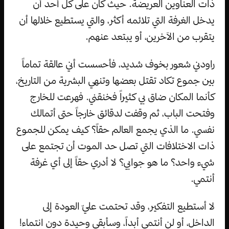
ذات العناوين العريضة. حيث كان على كل أحد أن
يدخل الغرفة التي تلائمه أكثر، والتي يستطيع خلالها أن
يتقرب من الآخرين، أو يبتعد عنهم.
راودني شعور بخوف شديد، فأحسست أني عالقة تماماً
بين جموع تكاد تقتل بعضها وتنهي البشرية من التاريخ،
كأنما المكان ضاق بي كثيراً فخنقني. فهرعت للخارج
وفتحت الباب، ثم وقفت لدقائق خارجاً حتى أتمالك
نفسي. ما الذي يجمع العالم حقاً؟ كيف يمكن للجموع
ذات الاختلافات التي تصل حد الموت أن تجتمع على
شيء واحد؟ ما هو جوابي؟ لا أدري حقاً إلى أي غرفة
أنتمي.
لا أستطيع التفكير، وقد تحتمت عليّ العودة إلى
الداخل، أو لن أنتمي أبداً، وسأبقى وحيدة دون انتماء!