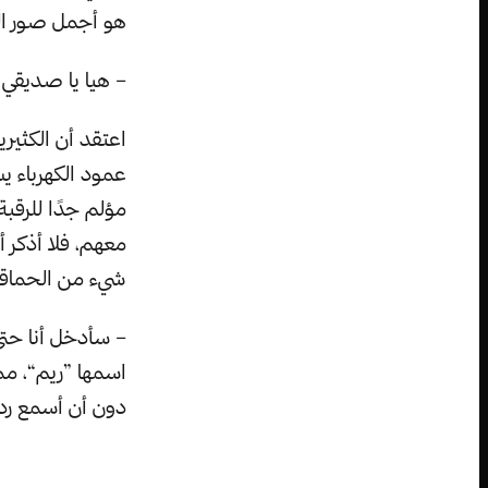
هو أجمل صور ال
– هيا يا صديقي ن
اعتقد أن الكثير
عمود الكهرباء ي
مؤلم جدًا للرقبة
معهم، فلا أذكر 
شيء من الحماقة؟!
– سأدخل أنا حتى
اسمها ”ريم“، مم
دون أن أسمع رد