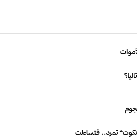
أموات
ليا؟
نجوم
كوت“ تمرد.. فتساءلت