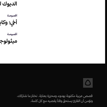
الديوك لم
أقصوصة
أخي؛ وكا
أقصوصة
ميثولوجي
قصص عربية مكتوبة بهدوء، ومحرّرة بعناية. نختار ما نشاركك،
ونؤمن أن القارئ يستحقّ وقتاً يقضيه مع كل كلمة.