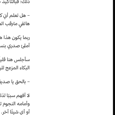
ذلك؛ فبالتأكيد 
– هل تعلم أني ك
هاتفي مترقب اتص
ربما يكون هذا ه
أملئ صدري بنسما
سأجلس هنا قليلًا
البكاء المزعج للر
– بالحق يا صديق
لا أفهم سببًا ل
وأمامه النجوم ت
أو أي شيئًا أخر.