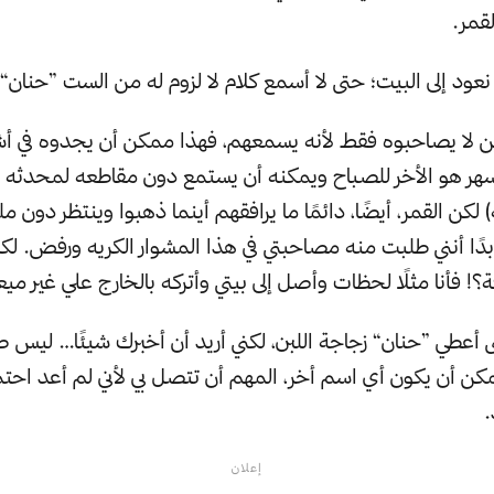
قمر.
عود إلى البيت؛ حتى لا أسمع كلام لا لزوم له من الست ”حنان“.
ين لا يصاحبوه فقط لأنه يسمعهم، فهذا ممكن أن يجدوه في أش
سهر هو الأخر للصباح ويمكنه أن يستمع دون مقاطعه لمحدثه (
) لكن القمر، أيضًا، دائمًا ما يرافقهم أينما ذهبوا وينتظر دون 
أبدًا أنني طلبت منه مصاحبتي في هذا المشوار الكريه ورفض. ل
 فأنا مثلًا لحظات وأصل إلى بيتي وأتركه بالخارج علي غير ميع
 أعطي ”حنان“ زجاجة اللبن، لكني أريد أن أخبرك شيئًا… ليس 
كن أن يكون أي اسم أخر، المهم أن تتصل بي لأني لم أعد اح
.
إعلان