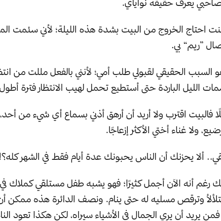
صاحبي يعرف حقيقة نواياي.
نت احتاج الخروج من البيت بشدة هذه الليلة؛ لأني سئمت الم
ال ”ريم“ بي.
و السبب الحقيقي لقبولي طلب أمي؛ لأنني بالفعل مللت من انتظا
ت الليل الباردة حتى أستطيع تحمل لهيب الانتظار فترة أطول.
 فالبيت اقترب ولا أريد أن أرهق أذني بسماع أي شيء من أحد، لا
ضيع، ولا غناء أختي الأكثر إزعاجًا.
ي.. ألا يحزنك أن الناس يحبونك عدة أيام فقط في الشهر كله؟!
ذلك رغم أنه الآن أجمل كثيرًا؛ فهو يشبه طفل مستلقي كملاك ف
تلألأ وترقص مسليه له حتى ينام. ونصف الدائرة هذه ممكن أن
 فمن يريد أن يري الجمال في الأشياء سيراه، لكن هكذا تعود الن