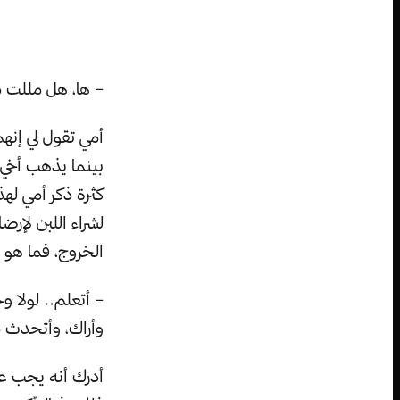
– ها، هل مللت م
أمي تقول لي إنهم
بينما يذهب أخي 
كثرة ذكر أمي له
لشراء اللبن لإر
الخروج، فما هو 
– أتعلم.. لولا 
وأراك، وأتحدث
أدرك أنه يجب عل