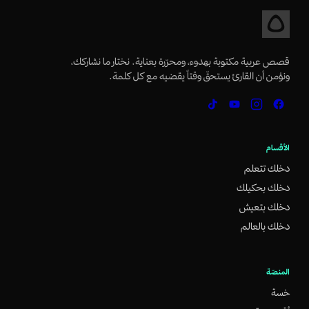
قصص عربية مكتوبة بهدوء، ومحرّرة بعناية. نختار ما نشاركك،
ونؤمن أن القارئ يستحقّ وقتاً يقضيه مع كل كلمة.
الأقسام
دخلك تتعلم
دخلك بحكيلك
دخلك بتعيش
دخلك بالعالم
المنصّة
خسة