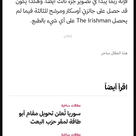
فإنه ربما يبدأ في تصوير جزء ثالث أيضًا، وهكذا يكون
قد حصل على جائزتي أوسكار ومرشح للثالثة فيما لم
يحصل The Irishman على أي شيء بالطبع.
إعلان
هذا المقال ساخر.
اقرأ أيضاً
مقالات ساخرة
سوريا تُعلن تحويل مقام أبو
طاقة لمقر حزب البعث
مقالات ساخرة