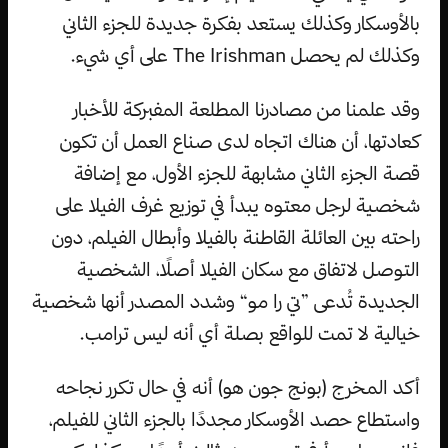
بالأوسكار وكذلك يستعد بفكرة جديدة للجزء الثاني
وكذلك لم يحصل The Irishman على أي شيء.
وقد علمنا من مصادرنا المطلعة المفبركة للأخبار
كعادتها، أن هناك اتجاه لدى صناع العمل أن تكون
قصة الجزء الثاني مشابهة للجزء الأول، مع إضافة
شخصية لرجل معتوه يبدأ في توزيع غرف الفيلا على
راحته بين العائلة القاطنة بالفيلا وأبطال الفيلم، دون
التوصل لاتفاق مع سكان الفيلا أصلًا، الشخصية
الجديدة تُدعى ”تي را مو“ وشدد المصدر أنها شخصية
خيالية لا تمت للواقع بصلة أي أنه ليس ترامب.
أكد المخرج (بونج جون هو) أنه في حال تكرر نجاحه
واستطاع حصد الأوسكار مجددًا بالجزء الثاني للفيلم،