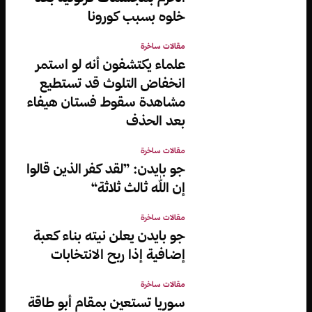
خلوه بسبب كورونا
مقالات ساخرة
علماء يكتشفون أنه لو استمر
انخفاض التلوث قد تستطيع
مشاهدة سقوط فستان هيفاء
بعد الحذف
مقالات ساخرة
جو بايدن: ”لقد كفر الذين قالوا
إن الله ثالث ثلاثة“
مقالات ساخرة
جو بايدن يعلن نيته بناء كعبة
إضافية إذا ربح الانتخابات
مقالات ساخرة
سوريا تستعين بمقام أبو طاقة