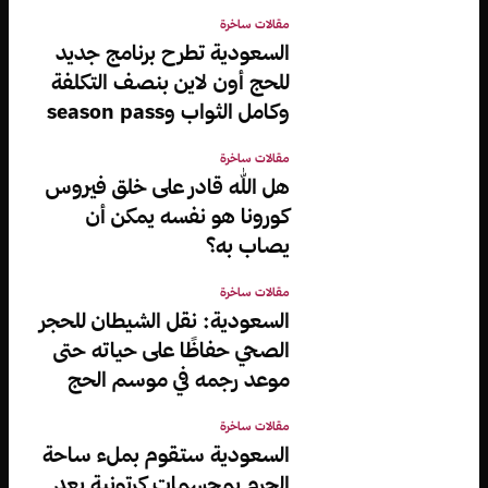
مقالات ساخرة
السعودية تطرح برنامج جديد
للحج أون لاين بنصف التكلفة
وكامل الثواب وseason pass
مقالات ساخرة
هل الله قادر على خلق فيروس
كورونا هو نفسه يمكن أن
يصاب به؟
مقالات ساخرة
السعودية: نقل الشيطان للحجر
الصحي حفاظًا على حياته حتى
موعد رجمه في موسم الحج
مقالات ساخرة
السعودية ستقوم بملء ساحة
الحرم بمجسمات كرتونية بعد