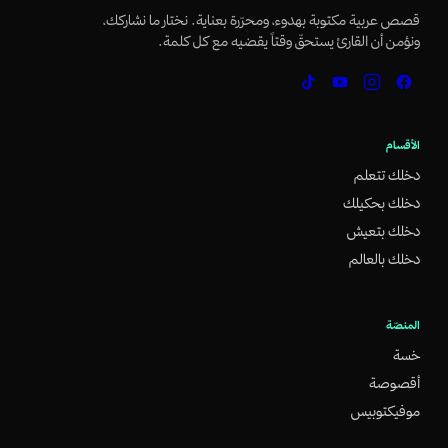
قصص عربية مكتوبة بهدوء، ومحرّرة بعناية. نختار ما نشاركك،
ونؤمن أن القارئ يستحقّ وقتاً يقضيه مع كل كلمة.
الأقسام
دخلك تتعلم
دخلك بحكيلك
دخلك بتعيش
دخلك بالعالم
المنصّة
خسة
أقصوصة
موفيكتوبيس