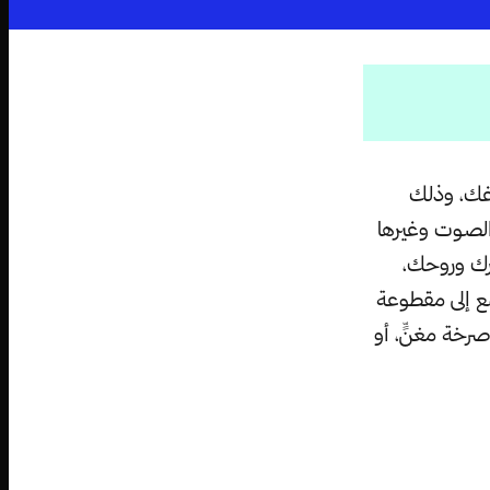
اغك، وذلك
الصوت وغيرها
رك وروحك،
 إلى مقطوعة
خة مغنٍّ، أو