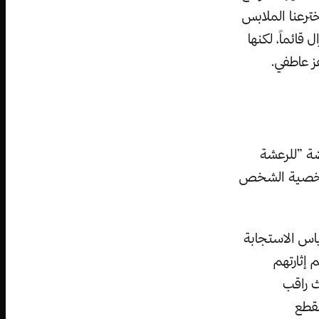
ترعنا الملابس
قائماً، لكنها
ز عاطفي.
ضة ”للرعشة
ن شخصية الشخص
اس الاستجابة
 إثارتهم
ث راقب
لقطع