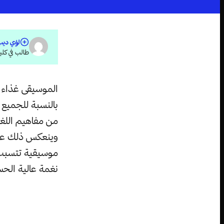
لؤي ديب
طالب في كل
الموسيقى غذاء ال
بالنسبة للجميع 
من مفاهيم اللغ
وينعكس ذلك على
موسيقية تتسبب ل
نغمة عالية الحس