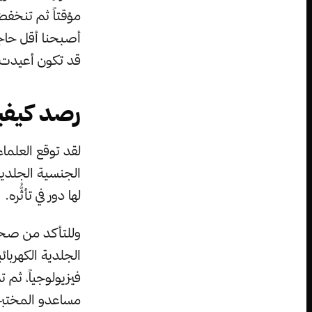
مؤقتاً ثم تنخفض
أصبحنا أقل حاجة 
قد تكون أعيدت ب
رصد كيفي
لقد توقع العلما
الجنسية الجلدي
لها دور في تأثُّره.
وللتأكد من صحة
الجلدية الكهربائ
فيزيولوجياً، ثم
مساعدو المختبر