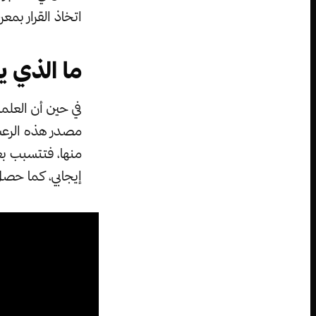
اتخاذ القرار بم
ما الذي 
في حين أن العلما
مصدر هذه الرعشا
منها، فتتسبب بع
إيجابي، كما حصل مع سوزان بويل عام 09