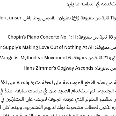
خدمة في الدراسة ما يلي:
أول دقيقتين و11 ثانية من معزوفة (باخ) بعنوان:
Chopin’s
of Vangelis’ Mytho
Hans Zimmer’s Oogway Asce
ن هذه القطع الموسيقية على لحظة مثيرة واحدة على الأقل ي
لجلدية، -تم استخدام العديد منها في دراسات سابقة- مثلاً في 
ار المقطع المتوتر الذي عزفته الجوقة لعرضه على المشاركين في ا
 الأخيرة لتكون لحظات مشحونة تولِّد لديهم القشعريرة، وبينما كان 
موسيقى طلب منهم المخبريون إخبارهم عن التجربة من خلال ا