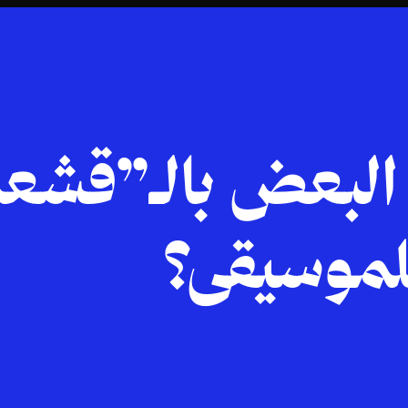
البعض بالـ”قشعر
لموسيقى؟