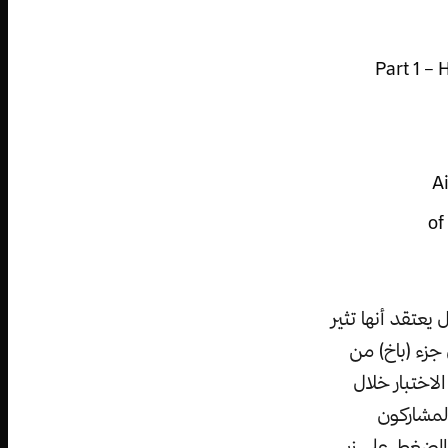
 القديس يوحنا باش، Part 1 – Herr, unser
عتقد أنها تثير
جزء (باخ) من
لاختبار خلال
المشاركون
لضغط على زر