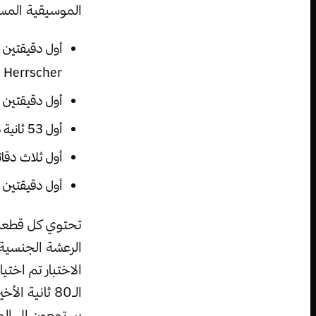
الموسيقية المست
Herrscher
أول دقيقتين و 18 ثانية من معزوفة:  Piano Concerto No. 1: II
أول 53 ثانية من معزوفة: Air Supply’s Making Love Out of Nothing At All
أول ثلاث دقائق و 21 ثانية من معزوفة: dea: Movement 6
أول دقيقتين من معزوفة: nds
تحتوي كل قطعة م
الرعشة الجنسية ا
الاختبار تم اختي
الـ80 ثانية
يستمعون إلى ال