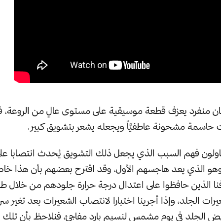
ان منفرد يعزف قطعة موسيقية على مستوى عالٍ من الروعة، ف
حاسمة مشحونة عاطفيَّاً ويجعله يشعر بتشويق كبير.
يحاولون فهم السبب الذي يجعل ذلك التشويق يُحدث انتصابا ع
وهو الذي يعد هاجسهم الأول، وقد اقترح بعضهم بأن هذا خاص
فنا الذين حافظوا على اعتدال درجة حرارة جلودهم من خلال 
ات الجلد، وإذا أجرينا اختبارا لانتصاب الشعيرات بعد تغير سر
يض الجلد في يوم مشمس لنسيم بارد مفاجئ، فنلاحظ بأن تلك ا