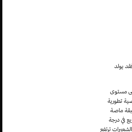
قد يولد
لى مستوى
ية تطورية
طبقة ماصة
يع في درجة
لشعيرات ترتفع