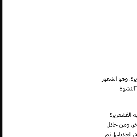
 القشعريرة، وهو الشعور
”النشوة
ه القشعريرة
ر، ومن خلال
العلايلي)، تم