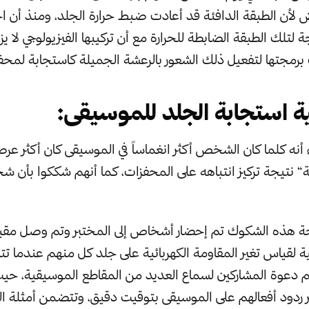
 لأن الطبقة الدافئة قد أعادت ضبط حرارة الجلد، ومنذ أن اخ
لتلك الطبقة الضابطة للحرارة مع أن تركيبها الفيزيولوجي لا يزال 
رمجتها لتفعيل ذلك الشعور بالرعشة الجميلة كاستجابة لمحف
ة استجابة الجلد للموسيقى:
ء أنه كلما كان الشخص أكثر انغماساً في الموسيقى كان أكثر عر
ة“ نتيجة تركيز انتباهه على المحفزات، كما أنهم شككوا بأ
 هذه الشكوك تم إحضار أشخاص إلى المختبر وتم وصل مقي
ية لقياس تغير المقاومة الكهربائية على جلد كل منهم عندما تتم
 تم دعوة المشاركين لسماع العديد من المقاطع الموسيقية، حي
 ردود أفعالهم على الموسيقى بتوقيت دقيق، وتتضمن أمثلة ا