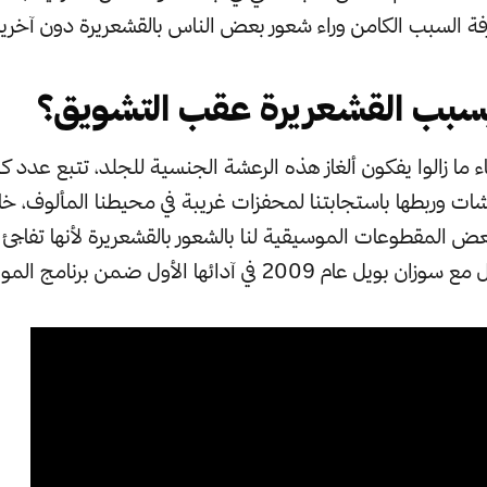
عرفة السبب الكامن وراء شعور بعض الناس بالقشعريرة دون آخري
يسبب القشعريرة عقب التشويق؟
ء ما زالوا يفكون ألغاز هذه الرعشة الجنسية للجلد، تتبع عدد كب
ت وربطها باستجابتنا لمحفزات غريبة في محيطنا المألوف، خ
ض المقطوعات الموسيقية لنا بالشعور بالقشعريرة لأنها تفاجئ 
20 في آدائها الأول ضمن برنامج المواهب البريطاني.