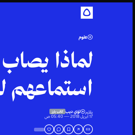
علوم
لماذا يصاب 
استماعهم ل
لؤي ديب
بقلم
كاتب بارز
17 أبريل 2018 — 05:40 ص