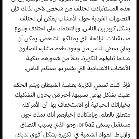
هذه المستقبلات تختلف من شخص لآخر، لذلك فإن
التصورات الفردية حول الأعشاب يمكن أن تختلف
بشكل كبير بين الناس، وبالاعتماد على اختلاف وتنوع
مستقبلات الرائحة التي يمتلكها الشخص، يمكن أن
يعاني بعض الناس من وجود طعم مشابه للصابون
عندما تناولهم للكزبرة، بدلاً من شعورهم بنكهة
الأعشاب الاعتيادية التي يشعر بها معظم الناس.
فإذا كنت تسمي الكزبرة بعشبة الشيطان ويتم الحكم
عليك بشكل يومي بسببها، أخبر مَن يحاول التشكيك
بخياراتك الحياتية أو الاستخفاف بها، أن الأمر كله
متعلق بالعلم، وبإمكانك إخبارهم أنك تملك جين
مستقبل يسمّى or6a2، وهو الذي يسبب التصاق
وارتباط المواد الشمية في الكزبرة بشكل أقوى لديك،