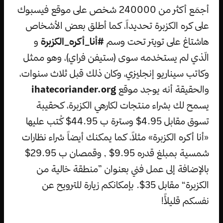
أجمَع أكثر من 240000 شخص على موقع فيسبوك
على كره الكزبرة تحديداً، كما أطلق بعض الأشخاص
هاشتاغ على تويتر تحت وسم
#أنا_أكره_الكزبرة
و
الّذي لم يستخدمه سوى (ستيفن فراي)، وهو ممثل
وكاتب سيناريو إنجليزي، وكان ذلك قبل ثلاث سنوات،
والحقيقة أنه يوجد موقع
ihatecoriander.org
يسمح لك بشراء منتجات لكارهي الكزبرة، كحقيبة
تسوق مقابل 4.95$ وسترة ب 44.95$ كُتب عليها
«أنا أكره الكزبرة» مثلاً، كما يمكنك أيضاً شراء نظارات
شمسية بمبلغ قدره 9.95$ , وقمصان ب 29.95$
بالإضافة إلى عمل فني بعنوان ”منطقة خالية من
الكزبرة“ مقابل 35$. بإمكانكم زيارة للترويح عن
نفسكم قليلأً!