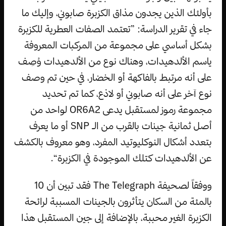
بأولئك الذين يجدون مذاق الكزبرة صابوني، وإليك ما
جاء في تقرير الدراسة: ”تعتمد الصفات العطرية للكزبرة
بشكل أساسي على مجموعة من المركبات المعروفة
ياسم الألدهيدات، وهناك نوع من الألدهيدات وُصِف
على أنه مرتبط بالفاكهة أو الخضار، في حين تم وصف
نوع آخر على أنه صابوني أو لاذع، كما تم تحديد
مجموعة رموز لمستقبل يدعى OR6A2 لواحد من
أصل ثمانية جينات بالقرب من الـ SNP أو ما يعرف
بتعدد أشكال النوكليوتيد المفرد، وهو معروف بالكشف
عن الألدهيدات كتلك الموجودة في الكزبرة“.
ووفقاً لصحيفة The Telegraph فقد تبين أن 10
بالمئة من السكان يتأثرون بالجينات المسببة لرائحة
الكزبرة الغير محببة، بالإضافة إلى جين المستقبل هذا