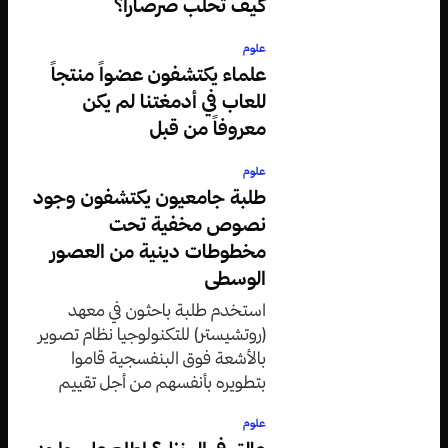
كيف تحلب صرصاراً؟
علوم
علماء يكتشفون عضواً منتجاً
للعاب في أدمغتنا لم يكن
معروفاً من قبل
علوم
طلبة جامعيون يكتشفون وجود
نصوص مخفية تحت
مخطوطات دينية من العصور
الوسطى
استخدم طلبة باحثون في معهد
(روتشيستر) للتكنولوجيا نظام تصوير
بالأشعة فوق البنفسجية قاموا
بتطويره بأنفسهم من أجل تقييم
وثيقة دينية من القرن الخامس عشر.
علوم