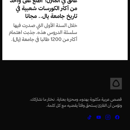
عالق في المنزل؟ اطلع على واحد
من أكثر الكورسات شعبية في
تاريخ جامعة يال.. مجانا
خلال السنة الأولى التي صدرت فيها
سلسلة الدروس هذه، جذبت اهتمام
أكثر من 1200 طالبا في جامعة (يال).
قصص عربية مكتوبة بهدوء، ومحرّرة بعناية. نختار ما نشاركك،
ونؤمن أن القارئ يستحقّ وقتاً يقضيه مع كل كلمة.