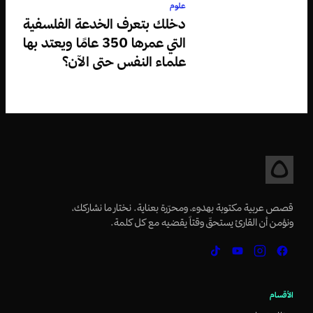
علوم
دخلك بتعرف الخدعة الفلسفية
التي عمرها 350 عامًا ويعتد بها
علماء النفس حتى الآن؟
قصص عربية مكتوبة بهدوء، ومحرّرة بعناية. نختار ما نشاركك،
ونؤمن أن القارئ يستحقّ وقتاً يقضيه مع كل كلمة.
الأقسام