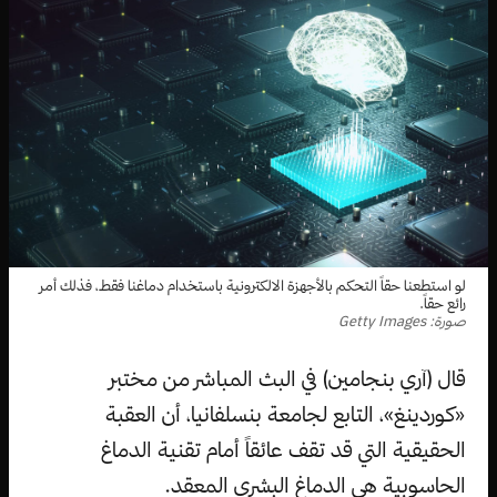
لو استطعنا حقاً التحكم بالأجهزة الالكترونية باستخدام دماغنا فقط، فذلك أمر
رائع حقاً.
صورة: Getty Images
قال (آري بنجامين) في البث المباشر من مختبر
«كوردينغ»، التابع لجامعة بنسلفانيا، أن العقبة
الحقيقية التي قد تقف عائقاً أمام تقنية الدماغ
الحاسوبية هي الدماغ البشري المعقد.