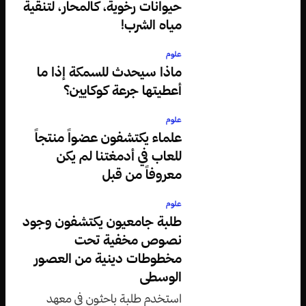
حيوانات رخوية، كالمحار، لتنقية
مياه الشرب!
علوم
ماذا سيحدث للسمكة إذا ما
أعطيتها جرعة كوكايين؟
علوم
علماء يكتشفون عضواً منتجاً
للعاب في أدمغتنا لم يكن
معروفاً من قبل
علوم
طلبة جامعيون يكتشفون وجود
نصوص مخفية تحت
مخطوطات دينية من العصور
الوسطى
استخدم طلبة باحثون في معهد