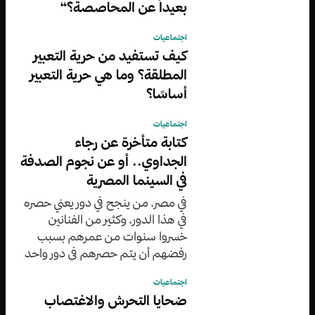
بعيداً عن المحاصصة؟“
اجتماعيات
كيف تستفيد من حرية التعبير
المطلقة؟ وما هي حرية التعبير
أساسًا؟
اجتماعيات
كتابة متأخرة عن رجاء
الجداوي.. أو عن نجوم الصدفة
في السينما المصرية
في مصر، من ينجح في دور يعني حصره
في هذا الدور، وكثير من الفنانين
خسروا سنوات من عمرهم بسبب
رفضهم أن يتم حصرهم في دور واحد
عكس رجاء الجداوي التي لم ترفض
اجتماعيات
فطال بقاؤها وباتت ”مطلوبة“
ضحايا التحرش والاغتصاب