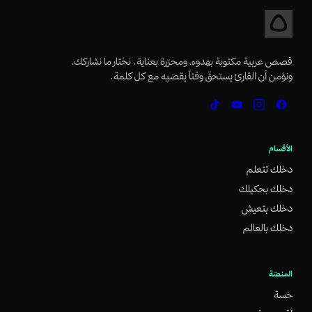
قصص عربية مكتوبة بهدوء، ومحرّرة بعناية. نختار ما نشاركك،
ونؤمن أن القارئ يستحقّ وقتاً يقضيه مع كل كلمة.
الأقسام
دخلك تتعلم
دخلك بحكيلك
دخلك بتعيش
دخلك بالعالم
المنصّة
خسة