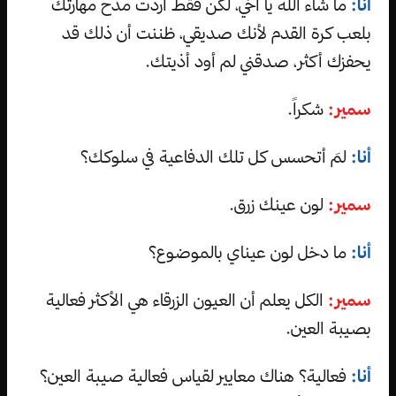
أنا:
ما شاء الله يا أخي، لكن فقط أردت مدح مهارتك
بلعب كرة القدم لأنك صديقي، ظننت أن ذلك قد
يحفزك أكثر، صدقني لم أود أذيتك.
سمير:
شكراً.
أنا:
لمَ أتحسس كل تلك الدفاعية في سلوكك؟
سمير:
لون عينك زرق.
أنا:
ما دخل لون عيناي بالموضوع؟
سمير:
الكل يعلم أن العيون الزرقاء هي الأكثر فعالية
بصيبة العين.
أنا:
فعالية؟ هناك معايير لقياس فعالية صيبة العين؟