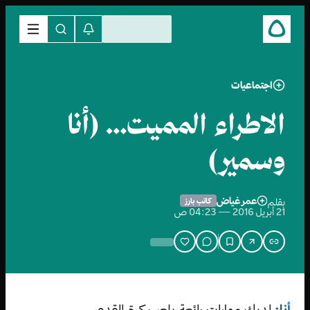
اجتماعيات
الاطراء المميت… (أنا
وسمير)
عمر غياض
بقلم
كاتب بارز
21 أبريل 2016 — 04:23 ص
أنا:
لديك مهارات رائعة بلعب كرة القدم.