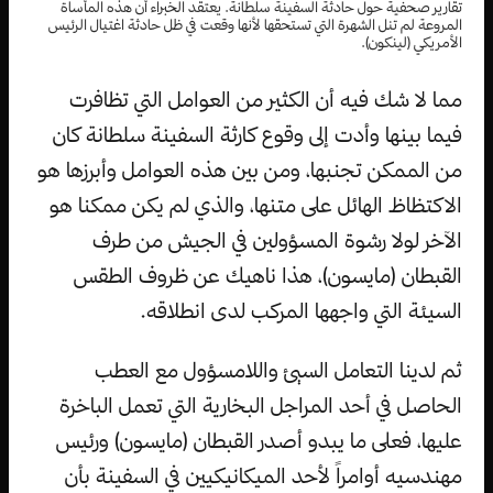
تقارير صحفية حول حادثة السفينة سلطانة. يعتقد الخبراء أن هذه المأساة
المروعة لم تنل الشهرة التي تستحقها لأنها وقعت في ظل حادثة اغتيال الرئيس
الأمريكي (لينكون).
مما لا شك فيه أن الكثير من العوامل التي تظافرت
فيما بينها وأدت إلى وقوع كارثة السفينة سلطانة كان
من الممكن تجنبها، ومن بين هذه العوامل وأبرزها هو
الاكتظاظ الهائل على متنها، والذي لم يكن ممكنا هو
الآخر لولا رشوة المسؤولين في الجيش من طرف
القبطان (مايسون)، هذا ناهيك عن ظروف الطقس
السيئة التي واجهها المركب لدى انطلاقه.
ثم لدينا التعامل السيئ واللامسؤول مع العطب
الحاصل في أحد المراجل البخارية التي تعمل الباخرة
عليها، فعلى ما يبدو أصدر القبطان (مايسون) ورئيس
مهندسيه أوامراً لأحد الميكانيكيين في السفينة بأن