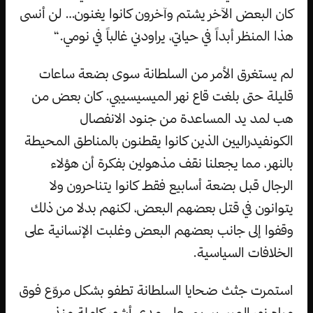
كان البعض الآخر يشتم وآخرون كانوا يغنون… لن أنسى
هذا المنظر أبداً في حياتي، يراودني غالباً في نومي.“
لم يستغرق الأمر من السلطانة سوى بضعة ساعات
قليلة حتى بلغت قاع نهر الميسيسيبي. كان بعض من
هب لمد يد المساعدة من جنود الانفصال
الكونفيدراليين الذين كانوا يقطنون بالمناطق المحيطة
بالنهر، مما يجعلنا نقف مذهولين بفكرة أن هؤلاء
الرجال قبل بضعة أسابيع فقط كانوا يتناحرون ولا
يتوانون في قتل بعضهم البعض، لكنهم بدلا من ذلك
وقفوا إلى جانب بعضهم البعض وغلبت الإنسانية على
الخلافات السياسية.
استمرت جثث ضحايا السلطانة تطفو بشكل مروّع فوق
مياه نهر الميسيسيبي على مدى أشهر كاملة منذ