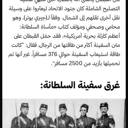
التصليح الشاملة كان جنود الاتحاد ليعثروا على وسيلة
نقل أخرى تقلهم إلى الشمال. وفقاً لـ(جيري بوتر)، وهو
محامي وصحفي ومؤلف كتاب «مأساة السلطانة:
أعظم كارثة بحرية أمريكية»، فقد حمّل القبطان على
متن السفينة أكثر من طاقتها من الرجال، فقال: ”كانت
طاقة استيعاب السفينة حوالي 376 مسافراً، غير أنها تم
تحميلها بأزيد من 2500 مسافر“.
غرق سفينة السلطانة: