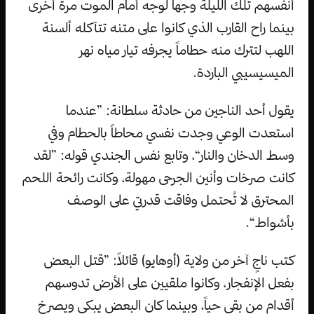
أنفسهم تلك الليلة وجها لوجه أمام الموت مرة أخرى
بينما راح القارب الذي كانوا على متنه تتآكله ألسنة
اللهب لتترك منه حطاماً يجرفه تيار مياه نهر
الميسيسيبي الباردة.
يقول أحد الناجين من حادثة سلطانة: ”عندما
استعدت الوعي وجدت نفسي محاطاً بالحطام وفي
وسط الدخان والنار“، وتابع نفس الجندي قوله: ”لقد
كانت صرخات وأنين الجرحى مهولة، وكانت رائحة اللحم
المحترق لا تُحتمل وفاقت قدرتي على الوصف
بأشواط“.
كتب ناجٍ آخر من ولاية (أوهايو) قائلاً: ”قتل البعض
بفعل الإنفجار، وكانوا ملقيين على الأرض تدوسهم
أقدام من بقي حياً، وبينما كان البعض يبكي ويصرخ