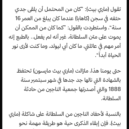
تقول (ماري بيث): ”كان من المحتمل أن يلقى جدي
حتفه في سجن (كاهابا) عندما كان يبلغ من العمر 16
سنة“، واستطردت بالقول: ”كما كان من الممكن أن
يموت على متن السلطانة، غير أنه لم يفعل.. بالطبع إنه
أمر مهم في عائلتي، ما كان أبي ليولد، وما كنت لأرى نور
الحياة أبداً“.
حتى يومنا هذا، مازالت (ماري بيث مايسون) تحتفظ
بالشهادة التي نالها جد جدها في شهر سبتمبر سنة
1888 والتي أصدرتها جمعية الناجين من حادثة
السلطانة.
بالنسبة لأحفاد الناجين من السلطانة على شاكلة (ماري
بيث)، فإن إبقاء الذكرى حية هو طريقة مهمة نحو