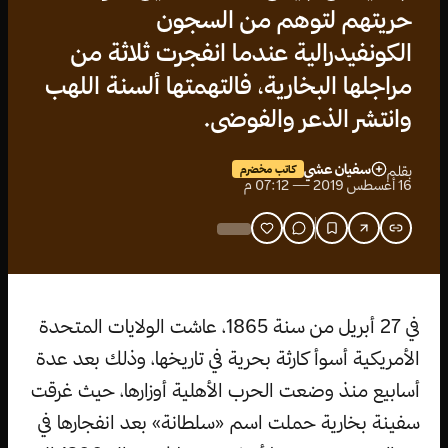
حريتهم لتوهم من السجون
الكونفيدرالية عندما انفجرت ثلاثة من
مراجلها البخارية، فالتهمتها ألسنة اللهب
وانتشر الذعر والفوضى.
سفيان عشي
بقلم
كاتب مخضرم
16 أغسطس 2019 — 07:12 م
في 27 أبريل من سنة 1865، عاشت الولايات المتحدة
الأمريكية أسوأ كارثة بحرية في تاريخها، وذلك بعد عدة
أسابيع منذ وضعت الحرب الأهلية أوزارها، حيث غرقت
سفينة بخارية حملت اسم «سلطانة» بعد انفجارها في