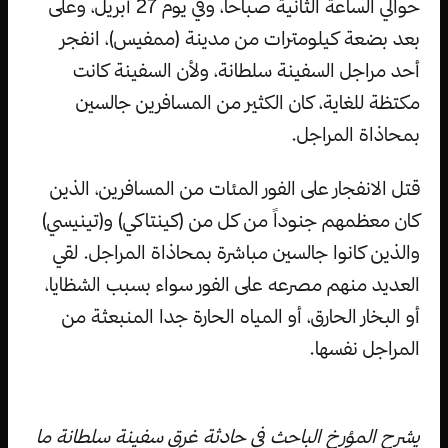
حوالي الساعة الثانية صباحاً، وفي يوم 27 أبريل، وعلى
بعد بضعة كيلومترات من مدينة (ممفيس)، انفجر
أحد مراجل السفينة سلطانة، ولأن السفينة كانت
مكتظة للغاية، كان الكثير من المسافرين جالسين
بمحاذاة المراجل.
قتل الانفجار على الفور المئات من المسافرين، الذين
كان معظمهم جنوداً من كل من (كينتاكي) و(تينيسي)
والذين كانوا جالسين مباشرة بمحاذاة المراجل. لقي
العديد منهم مصرعه على الفور سواء بسبب الشظايا،
أو البخار الحارق، أو المياه الحارة جدا المنبعثة من
المراجل نفسها.
يشرح المؤرخ الباحث في حادثة غرق سفينة سلطانة ما