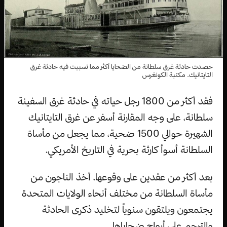
حصدت حادثة غرق سلطانة من الضحايا أكثر مما تسببت فيه حادثة غرق
التايتانيك. مكتبة الكونغرس
فقد أكثر من 1800 رجل حياته في حادثة غرق السفينة
سلطانة، على وجه المقارنة أسفر عن غرق التايتانيك
الشهيرة حوالي 1500 ضحية، مما يجعل من مأساة
السلطانة أسوأ كارثة بحرية في التاريخ الأمريكي.
بعد أكثر من عقدين على وقوعها، أخذ الناجون من
مأساة السلطانة من مختلف أنحاء الولايات المتحدة
يجتمعون ويلتقون سنوياً لتخليد ذكرى الحادثة
والترحم على أرواح ضحاياها.