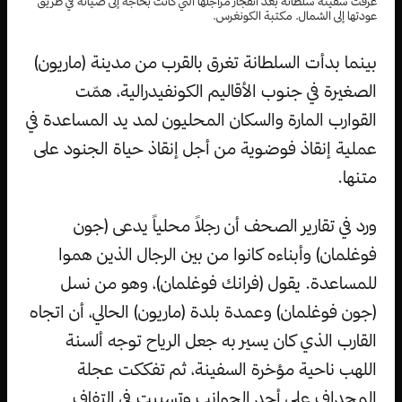
غرقت سفينة سلطانة بعد انفجار مراجلها التي كانت بحاجة إلى صيانة في طريق
عودتها إلى الشمال. مكتبة الكونغرس.
بينما بدأت السلطانة تغرق بالقرب من مدينة (ماريون)
الصغيرة في جنوب الأقاليم الكونفيدرالية، همّت
القوارب المارة والسكان المحليون لمد يد المساعدة في
عملية إنقاذ فوضوية من أجل إنقاذ حياة الجنود على
متنها.
ورد في تقارير الصحف أن رجلاً محلياً يدعى (جون
فوغلمان) وأبناءه كانوا من بين الرجال الذين هموا
للمساعدة. يقول (فرانك فوغلمان)، وهو من نسل
(جون فوغلمان) وعمدة بلدة (ماريون) الحالي، أن اتجاه
القارب الذي كان يسير به جعل الرياح توجه ألسنة
اللهب ناحية مؤخرة السفينة، ثم تفككت عجلة
المجداف على أحد الجوانب وتسببت في التفاف