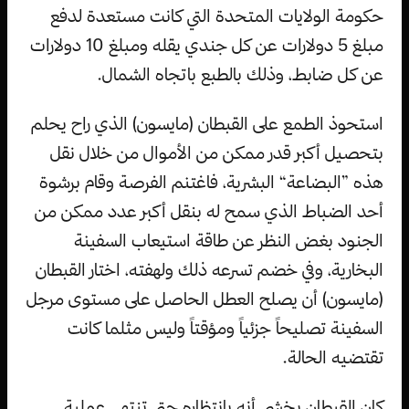
حكومة الولايات المتحدة التي كانت مستعدة لدفع
مبلغ 5 دولارات عن كل جندي يقله ومبلغ 10 دولارات
عن كل ضابط، وذلك بالطبع باتجاه الشمال.
استحوذ الطمع على القبطان (مايسون) الذي راح يحلم
بتحصيل أكبر قدر ممكن من الأموال من خلال نقل
هذه ”البضاعة“ البشرية، فاغتنم الفرصة وقام برشوة
أحد الضباط الذي سمح له بنقل أكبر عدد ممكن من
الجنود بغض النظر عن طاقة استيعاب السفينة
البخارية، وفي خضم تسرعه ذلك ولهفته، اختار القبطان
(مايسون) أن يصلح العطل الحاصل على مستوى مرجل
السفينة تصليحاً جزئياً ومؤقتاً وليس مثلما كانت
تقتضيه الحالة.
كان القبطان يخشى أنه بانتظاره حتى تنتهي عملية