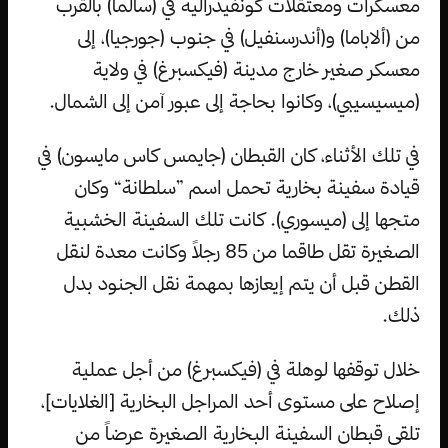
معسكرات ومعتقلات كونفيدرالية في (سالما) بالقرب
من (ألاباما) و(أندرسنفيل) في جنوب (جورجيا)، إلى
معسكر صغير خارج مدينة (فيكسبرغ) في ولاية
(ميسيسيبي)، وكانوا بحاجة إلى عبور آمن إلى الشمال.
في تلك الأثناء، كان القبطان (جايمس كاس مايسون) في
قيادة سفينة بخارية تحمل اسم ”سلطانة“ وكان
متجها إلى (ميسوري). كانت تلك السفينة الخشبية
الصغيرة تقل طاقما من 85 رجلاً وكانت معدة لنقل
القطن قبل أن يتم إيعازها بمهمة نقل الجنود بدل
ذلك.
خلال توقفها لوهلة في (فيكسبرغ) من أجل عملية
إصلاح على مستوى أحد المراجل البخارية [الغلايات]،
تلقى قبطان السفينة البخارية الصغيرة عرضاً من