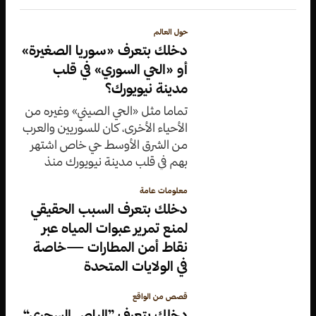
حول العالم
دخلك بتعرف «سوريا الصغيرة»
أو «الحي السوري» في قلب
مدينة نيويورك؟
تماما مثل «الحي الصيني» وغيره من
الأحياء الأخرى، كان للسوريين والعرب
من الشرق الأوسط حي خاص اشتهر
بهم في قلب مدينة نيويورك منذ
القرن التاسع عشر عرف باسم «سوريا
معلومات عامة
الصغيرة»
دخلك بتعرف السبب الحقيقي
لمنع تمرير عبوات المياه عبر
نقاط أمن المطارات —خاصة
في الولايات المتحدة
قصص من الواقع
دخلك بتعرف ”الباص السحري“