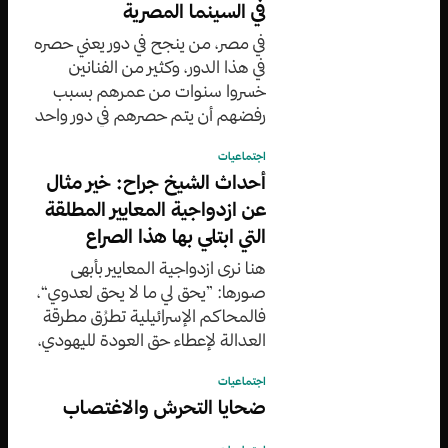
في السينما المصرية
في مصر، من ينجح في دور يعني حصره
في هذا الدور، وكثير من الفنانين
خسروا سنوات من عمرهم بسبب
رفضهم أن يتم حصرهم في دور واحد
عكس رجاء الجداوي التي لم ترفض
اجتماعيات
فطال بقاؤها وباتت ”مطلوبة“
أحداث الشيخ جراح: خير مثال
عن ازدواجية المعايير المطلقة
التي ابتلي بها هذا الصراع
هنا نرى ازدواجية المعايير بأبهى
صورها: ”يحق لي ما لا يحق لعدوي“،
فالمحاكم الإسرائيلية تطرُق مطرقة
العدالة لإعطاء حق العودة لليهودي،
وتطرقها بذات الوقت لمنعه عن
اجتماعيات
الفلسطيني
ضحايا التحرش والاغتصاب