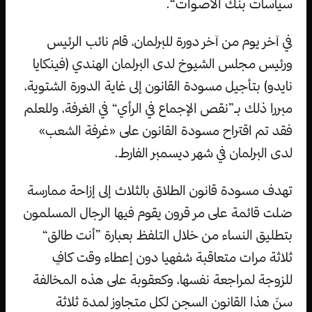
سياسات بنك الأصوات“.
في آخر يوم من آخر دورة للبرلمان، قام نائب الرئيس
ورئيس مجلس الشيوخ لدى البرلمان الهندي (فينكايا
نايدو) بتأجيل مسودة القانون إلى غاية الدورة الشتوية،
مبررا ذلك بـ”نقص الإجماع في الرأي“ في الغرفة، وللعلم
فقد تم اقتراح مسودة القانون على «غرفة الشعب»
لدى البرلمان في شهر ديسمبر الفارط.
تهدف مسودة قانون الطلاق بالثلاث إلى إزاحة ممارسة
ضلت قائمة على مر قرون يقوم فيها الرجال المسلمون
بتطليق النساء من خلال التلفظ بعبارة ”أنت طالق“
ثلاثة مرات متعاقبة شفهيا دون إعطاء وقت كافٍ
للزوجة لمراجعة نفسها، وكعقوبة على هذه المخالفة
سنّ هذا القانون السجن لكل متجاوز لمدة ثلاثة