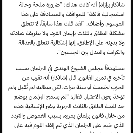
شانكار برازاد) أنه كانت هناك: ”ضرورة ملحة وحالة
استعجالية فائقة“ للموافقة والمصادقة على هذا
المرسوم، وأضاف: ”لقد قلت هذا سابقاً، لا تتعلق
مشكلة الطلاق بالثلاث بإيمان الفرد، ولا بطريقة عبادته
ولا بدينه على الإطلاق، إنها إشكالية تتعلق بالعدالة
والكرامة والعدل بين الجنسين“.
مستهدفاً مجلس الشيوخ الهندي في البرلمان بسبب
تأخره في تمرير القانون، قال (شانكار) أنه تقرب من
الحزب لخمسة أو ستة مرات، لكن مطالبه لم تُقبل ولم
تؤخذ بعين الاعتبار، فقال: ”لم يسمح البرلمان بوضع
حد للعنة الطلاق بالثلاث البربرية وغير الإنسانية هذه
من خلال قانون برلماني يمرره، بسبب الغموض والتردد
الذي خيم على البرلمان الذي تم إلقاء اللوم فيه على