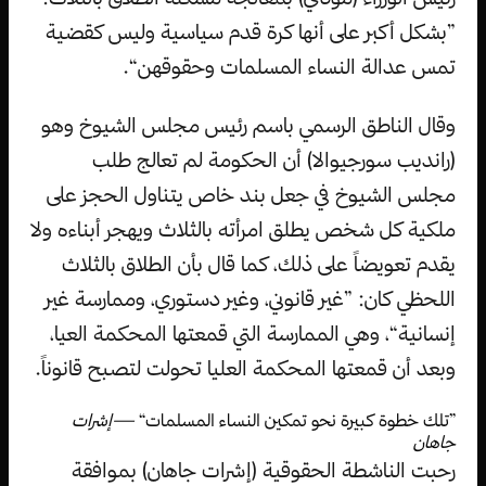
”بشكل أكبر على أنها كرة قدم سياسية وليس كقضية
تمس عدالة النساء المسلمات وحقوقهن“.
وقال الناطق الرسمي باسم رئيس مجلس الشيوخ وهو
(رانديب سورجيوالا) أن الحكومة لم تعالج طلب
مجلس الشيوخ في جعل بند خاص يتناول الحجز على
ملكية كل شخص يطلق امرأته بالثلاث ويهجر أبناءه ولا
يقدم تعويضاً على ذلك، كما قال بأن الطلاق بالثلاث
اللحظي كان: ”غير قانوني، وغير دستوري، وممارسة غير
إنسانية“، وهي الممارسة التي قمعتها المحكمة العيا،
وبعد أن قمعتها المحكمة العليا تحولت لتصبح قانوناً.
”تلك خطوة كبيرة نحو تمكين النساء المسلمات“
—إشرات
جاهان
رحبت الناشطة الحقوقية (إشرات جاهان) بموافقة