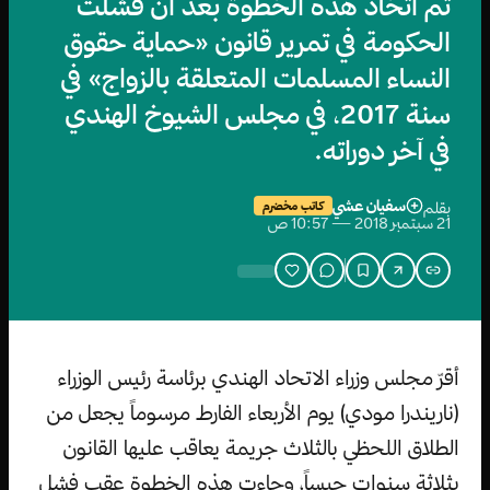
تم اتخاذ هذه الخطوة بعد أن فشلت
الحكومة في تمرير قانون «حماية حقوق
النساء المسلمات المتعلقة بالزواج» في
سنة 2017، في مجلس الشيوخ الهندي
في آخر دوراته.
سفيان عشي
بقلم
كاتب مخضرم
21 سبتمبر 2018 — 10:57 ص
أقرّ مجلس وزراء الاتحاد الهندي برئاسة رئيس الوزراء
(ناريندرا مودي) يوم الأربعاء الفارط مرسوماً يجعل من
الطلاق اللحظي بالثلاث جريمة يعاقب عليها القانون
بثلاثة سنوات حبساً، وجاءت هذه الخطوة عقب فشل