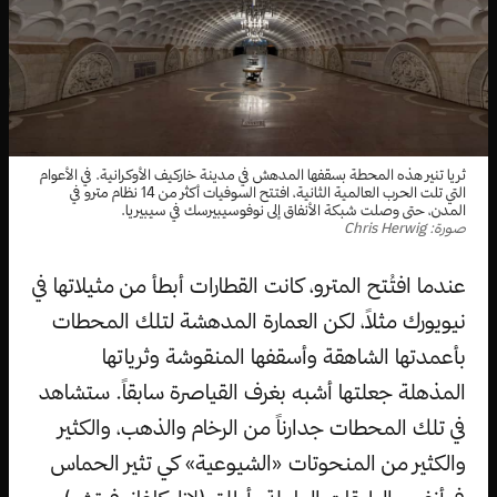
ثريا تنير هذه المحطة بسقفها المدهش في مدينة خاركيف الأوكرانية. في الأعوام
التي تلت الحرب العالمية الثانية، افتتح السوفيات أكثر من 14 نظام مترو في
المدن، حتى وصلت شبكة الأنفاق إلى نوفوسيبيرسك في سيبيريا.
صورة: Chris Herwig
عندما افتُتح المترو، كانت القطارات أبطأ من مثيلاتها في
نيويورك مثلاً، لكن العمارة المدهشة لتلك المحطات
بأعمدتها الشاهقة وأسقفها المنقوشة وثرياتها
المذهلة جعلتها أشبه بغرف القياصرة سابقاً. ستشاهد
في تلك المحطات جدارناً من الرخام والذهب، والكثير
والكثير من المنحوتات «الشيوعية» كي تثير الحماس