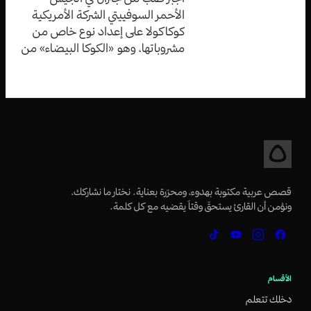
الأحمر السوفييتي الشركة الأمريكية
كوكاكولا على إعداد نوع خاص من
مشروباتها، وهو «الكوكا البيضاء» من
أجله
قصص عربية مكتوبة بهدوء، ومحرّرة بعناية. نختار ما نشاركك،
ونؤمن أن القارئ يستحقّ وقتاً يقضيه مع كل كلمة.
الأقسام
دخلك تتعلم