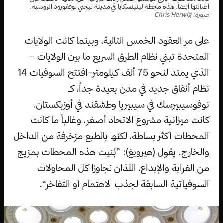
أصالتها أيضاً. هذه محطة لينينسكايا في مدينة نيجني نوفغورود الروسية.
صورة: Chris Herwig
على مر العقود الخمس التالية، وبينما كانت الولايات
المتحدة تبني نظام الطرق السريع ما بين الولايات –
الذي يمتد لنحو 75 ألف كيلومتر–افتتح السوفيات 14
نظام أنفاق جديد في مدن بعيدة جداً، كـ
نوفوسيبيرسك في سيبيريا وطشقند في أوزبكستان.
كانت ميزانية مشروع الاتحاد أصغر، وغالباً ما كانت
المحطات أكثر بساطة، لكنها بالطبع مزخرفة من الداخل
والخارج. يقول (هيرويغ): ”بُنيت هذه المحطات بمزيج
من الغرابة والإبداع، اللذان تجاوزا كل المحاولات
السوفياتية السابقة لجذب الاهتمام أو التفاخر“.