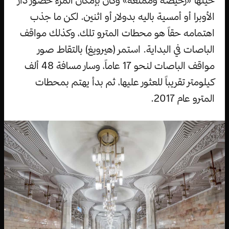
حينها «رخيصة وممتعة» وكان بإمكان المرء حضور دار
الأوبرا أو أمسية باليه بدولار أو اثنين. لكن ما جذب
اهتمامه حقاً هو محطات المترو تلك، وكذلك مواقف
الباصات في البداية. استمر (هيرويغ) بالتقاط صور
مواقف الباصات لنحو 17 عاماً، وسار مسافة 48 ألف
كيلومتر تقريباً للعثور عليها، ثم بدأ يهتم بمحطات
المترو عام 2017.