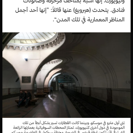
ونيويورك، إنها أشبه بمتاحف مزخرفة وصالونات
فنادق. يتحدث (هيرويغ) عنها قائلاً: ”إنها أحد أجمل
المناظر المعمارية في تلك المدن“.
بُني أول مترو في موسكو، وبينما كانت القطارات تسير بشكل أبطأ من تلك
الموجودة في دول أخرى كنيويورك، تمتاز المحطات السوفياتية بعمارتها الرائعة
التي ترقى لأن تكون غرفة قيصر. في الصورة، محطة سوكول في العاصمة موسكو.