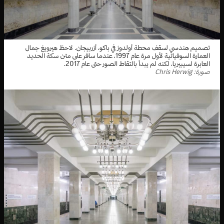
تصميم هندسي لسقف محطة أولدوز في باكو، أزربيجان. لاحظ هيرويغ جمال
العمارة السوفياتية لأول مرة عام 1997، عندما سافر على متن سكة الحديد
العابرة لسيبيريا، لكنه لم يبدأ بالتقاط الصور حتى عام 2017.
صورة: Chris Herwig