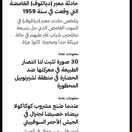
حادثة معبر (دياتلوف) الغامضة
التي وقعت في سنة 1959
يتلخص حادث معبر (دياتلوف) في
الموت الغامض الذي حلّ بتسعة
متزلجين شباب عُثر عليهم في حالة
مربكة جدا ومحيرة: كانوا عراة،
ومصابين بإصابات بليغة، مع كون
معلومات عامة
بعض أعضاء أجسامهم مفقودة.
30 صورة تثبت لنا انتصار
الطبيعة في معركتها ضد
الحضارة في منطقة تشيرنوبيل
المحظورة
معلومات عامة
عندما صُنع مشروب كوكاكولا
بيضاء خصيصًا لجنرال في
الجيش الأحمر السوفييتي
أجبر طلب من جنرال في الجيش