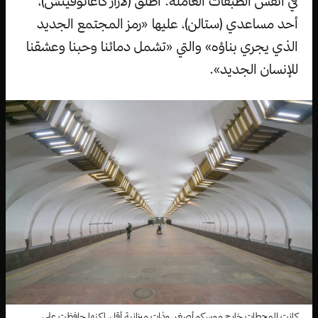
في أنفس الطبقات العاملة. أطلق (لازار كاغانوفيتش)،
أحد مساعدي (ستالن)، عليها «رمز المجتمع الجديد
الذي يجري بناؤه» والتي «تشمل دمائنا وحبنا وعشقنا
للإنسان الجديد».
كانت المحطات خارج موسكو أصغر، وذات ميزانية أقل، لكنها حافظت على