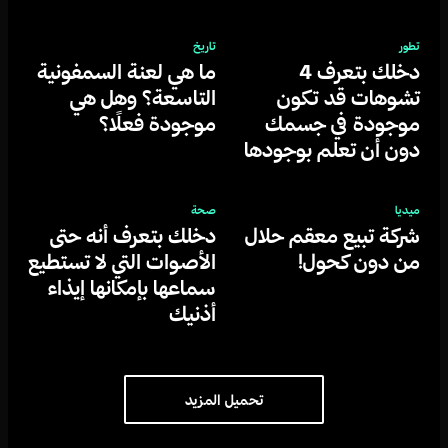
يوصف بأنه ”ذهب سائل“!
تطور
تاريخ
دخلك بتعرف 4
ما هي لعنة السمفونية
تشوهات قد تكون
التاسعة؟ وهل هي
موجودة في جسمك
موجودة فعلًا؟
دون أن تعلم بوجودها
ميديا
صحة
شركة تبيع معقم حلال
دخلك بتعرف أنه حتى
من دون كحول!
الأصوات التي لا تستطيع
سماعها بإمكانها إيذاء
أذنيك
تحميل المزيد