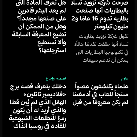
صرحت شركة تزويد تسلا
هل تعرف المادة التي
بالبطاريات أنها صنعت
لم يعد البشر قادرين
بطارية تدوم 16 عامًا و2
على صنعها مجدداً؟
مليون كيلومتر
وهل من الممكن أن
تضيع المعرفة السابقة
تقول شركة تزويد بطاريات
وألا نستطيع
تسلا أنها حققت تقدمًا هائلًا
استرجاعها؟
في تكنولوجيا البطاريات التي
يمكن أن تدعم مبيعات
السيارات الكهربائية لسنوات
قادمة
علوم
تصميم وإبداع
علماء يكتشفون عضواً
دخلك بتعرف قصة برج
منتجاً للعاب في أدمغتنا
«فلاديمير تاتلين»
لم يكن معروفاً من قبل
الهائل الذي لم يُبن قط!
والذي أريد له أن يكون
رمزا للتطلعات الشيوعية
للقادة في روسيا آنذاك