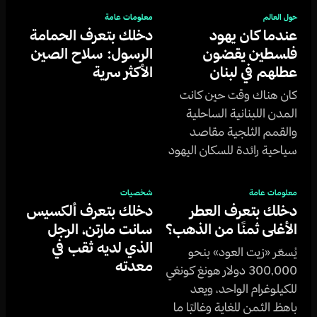
حول العالم
معلومات عامة
عندما كان يهود
دخلك بتعرف الحمامة
فلسطين يقضون
الرسول: سلاح الصين
عطلهم في لبنان
الأكثر سرية
كان هناك وقت حين كانت
المدن اللبنانية الساحلية
والقمم الثلجية مقاصد
سياحية رائدة للسكان اليهود
في فلسطين الانتدابية.
معلومات عامة
شخصيات
دخلك بتعرف العطر
دخلك بتعرف ألكسيس
الأغلى ثمنًا من الذهب؟
سانت مارتن، الرجل
الذي لديه ثقب في
يُسعّر «زيت العود» بنحو
معدته
300,000 دولار هونغ كونغي
للكيلوغرام الواحد، ويعد
باهظ الثمن للغاية وغالبًا ما