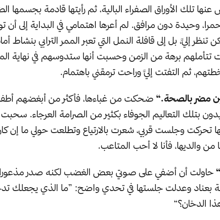
عنها تلك الأوراق الصفراء البالية، ثم رأيتها قادمة بجسمها ال
مرا، وحيدة دون مرافق. لم أعرها اهتمامي في البداية إلى أن 
 تنظر إليَّ، بل إلى قافلة النمل التي تعبر الممر الترابي بنشاط أم
 تتأملهم برهة من الزمن وحسبت أنها ستدوسهم في نهاية الم
تهم، ثم التفتت إليَّ وراحت ترمقني باهتمام.
ين مضر بالصحة.“
ضحكت من غباءها، فأكثر من أبغضهم أطفا
يدون بتلك التعاليم الجوفاء بكثير من الصرامة العرجاء. سحبت 
ها تحركت وجلست قربي، شعرت بالارتياع وتطلعت حولي ما إن ك
ن والديها، فأنا لا أحب المتاعب.
“
حاولت أن أضفي على صوتي بعض الغضب لكنه صدر مذعورا 
ة بعناد وعدلت جلستها في تحدي واضح: ”ما الذي يجعلك تد
ذا الدخان؟“