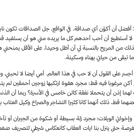
لا أفضل أن أكوِّن أي صداقة. في الواقع، جل الصداقات تكون نا
 لا أستطيع أن أحب أحدهم كل ما يريده مني هو أن يستفيد ق
لك من المريح بالنسبة لي أن أظل وحيدا، على الأقل يمنحني 
ا تبقى من حياتي بهناء وسكينة.
جسر على القول أن لا حب في هذا العالم. أمي أيضا لا تحبني، وأ
أكن مرغوبا فيه قط؛ مجرد هفوة ارتكبها زوجين أحمقين لم يتح
هما إذن أن يتحملا نفقة كائن خامس في الأسرة؟ ربما أن الذنب
ضهما قط، ذلك أنهما كانا كثيرا التشاجر والصراخ وكيل العتاب ب
نا وإخواتي الويلات؛ مجرد زلة بسيطة أو شكوة من الجيران أو ت
لفرصة حتى ينزل بنا آيات العقاب كانعكاس شرطي لتصريف ضغط