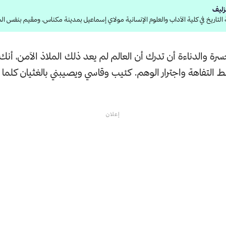
زليف
لتاريخ في كلية الآداب والعلوم الإنسانية مولاي إسماعيل بمدينة مكناس، ومقيم بنفس ال
ة والدناءة أن تدرك أن العالم لم يعد ذلك الملاذ الآمن، أنك
التفاهة واجترار الوهم. كئيب وقاسي ويصيبني بالغثيان كلما
إعلان