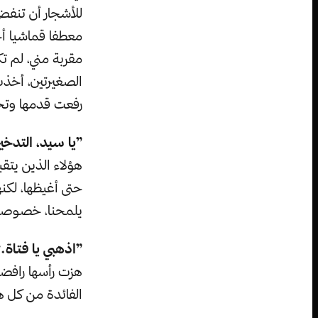
للأشجار أن تنفض 
معطفا قماشيا أح
مقربة مني، لم تكن
الصغيرتين، أخذت
رفعت قدمها وتخط
”يا سيد، التدخ
هؤلاء الذين يتق
حتى أغيظها، لكن
يلمحنا، خصوصا م
”اذهبي يا فتاة.
هزت رأسها رافض
الفائدة من كل ه