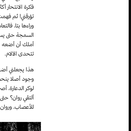
فكرة الانتحار أك
تؤرقني! ثم فهمت 
وراءها بتا، فالت
السمجة حتى يسدل 
أملك أن أضعه في 
تتحدى الآلام.
هذا يجعلني أضحك
وجود أصلا ينحصر 
لوكر الدعارة، أص
ألتقي روان؟ حتى
للأعصاب، وروان ك