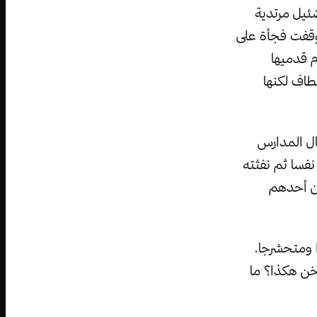
ضئيل مرتدية
توقفت فجأة على
ام قدميها
طاف لكنها
ل المدارس
نفسا ثم نفثته
ان أحدهم
ومتحشرجا.
خن هكذا؟ ما