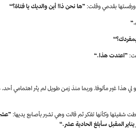
 ورفستها بقدمي وقلت:
”ها نحن ذا! أين والديك يا فتاة؟“
.“
بمفردك؟“
لت:
”اعتدت هذا.“
 لي هذا غير مألوفا، وربما منذ زمن طويل لم يثر اهتمامي أحد، 
 شفيتها وكأنها تفكر ثم قالت وهي تشير بأصابع يديها:
”عشر
اير المقبل سأبلغ الحادية عشر.“