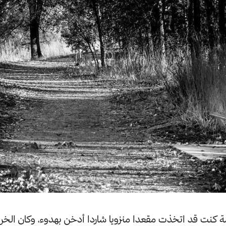
مة كنت قد اتخذت مقعدا منزويا شاردا أدخن بهدوء، وكان ال