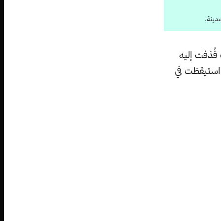
مدينة.
 قُذفت إليه
 استيقظت في