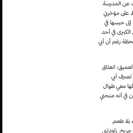
يب عن المدرسة
ط على مؤخرتي
لى حبسها في
الكبرى في أحد
لحظة رغم أن أبي
لعميق؛ انعتاق
تصرف أبي
لها معي طوال
ان في أنه منحني
 بلا طعم،
مريح. راودتني