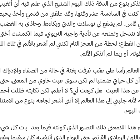
 أتذكر بنوع من الدقة ذلك اليوم الشنيع الذي علم فيه أني أتغ
، كنت في السادسة عشر وقتها، وقد علقني من قدميّ وأخذ يخب
 قاس. لم يشفع لي توسلات والدتي وبكاءها، وحاذى به الغضب إ
لا تتدخل وتمنعه عن تأدية واجبه التربوي، فيما انكمشت أختى 
ن انقطاع؛ لحظة من العجز التام لكنني لم أشعر بالألم في تلك ال
ه، أو ربما لم أتذكر الألم.
العالم رأسا على عقب غرقت بغتة في حالة من الصفاء والإدراك ا
أن كل حياتي ضمنيا لم تكن سوى عبث خاوي من المعنى، حتى 
ا عن هذا العبث. هل كرهت أبي؟ لا أعلم، لكن نكايته ظللت أحم
ه لأنه جلبني إلى هذا العالم إلا أنني أشعر تجاهه بنوع من الامتن
اليوم.
ء هذا اللامعنى ذلك التصور الذي كونته فيما بعد. بات كل شيء
لون الرمادي القاتم، حتى الهواء الذي أتنفسه كان سقيما وغير 