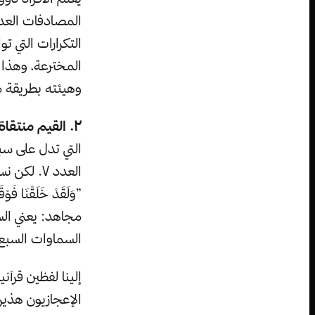
المصادفات العدد
التكرارات التي 
المخترعة، وهذا 
وهيئته بطريقة مه
٢. القيم منتقاة بعناية.
التي تدل على سب
العدد ٧. 
مجاهد: يعني ال
السماوات السبع ف
إلينا لفظين قرآ
الإعجازيون هذي