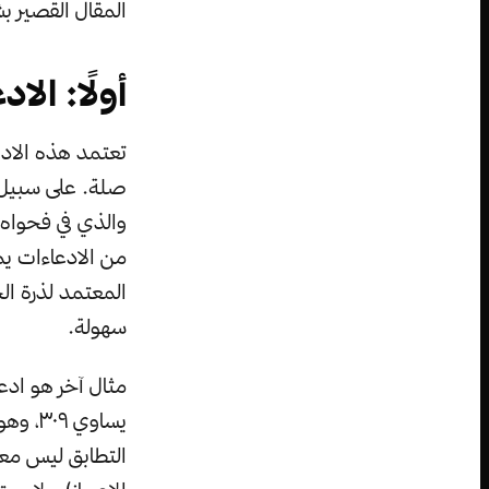
المقال القصير 
أولًا: ال
تعتمد هذه الادع
صلة. على سبيل ا
من الادعاءات ي
سهولة.
مثال آخر هو ادعا
يساوي 
التطابق ليس معج