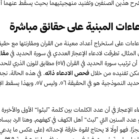
بشرح هذين الصنفين وتفنيد منهجيتيهما بحيث يسقط عنهما أ
ادعاءات المبنية على حقائق مباشرة
اءات على استخراج أعداد معينة من القرآن ومقارنتها مع حقي
لمثال، تطرقت لادعاء الإعجاز العددي في سورة الحديد في
مقال
والذي في فحواه أن ترتيب سورة الحديد في القرآن (٥٧) مطابق 
مكن تفنيده من خلال
فحص الادعاء ذاته
. في هذه الحالة، نجد
المعتمد لذرة الحديد النموذجية هو في الحقيقة ٥٦
ء الإعجاز في أن عدد الكلمات بين كلمة ”لبثوا“ الأولى والأخيرة
٣٠٩، وهو عدد السنين التي ”لبث“ أهل الكهف في كهفهم، وهنا الرد ببس
زًا، فهو أولًا لا يحتاج لقوة خارقة لإحداثه (على عكس ما يد