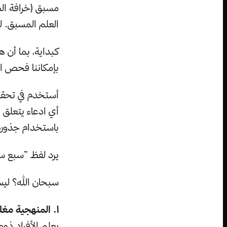
مسبق (خرافة السب
العلم المسبق. 
كبداية، بما أن 
بإمكاننا فحص ال
أستخدم في تحقيقا
أي ادعاء يتعلق 
باستخدام جذوره
يرد لفظ ”سبع سما
سبحان الله؟ لي
١. المنهجية مغلوطة.
يعلم الأفراد ذو