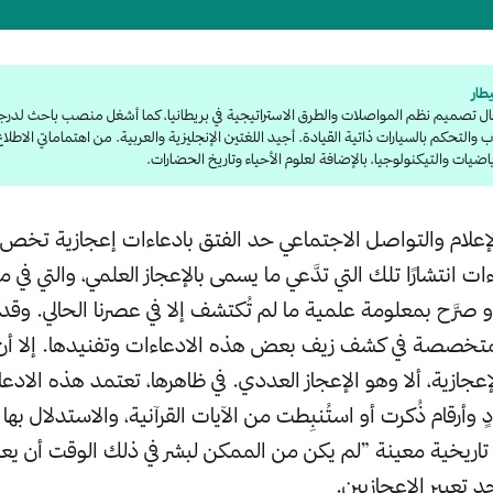
طار
ل تصميم نظم المواصلات والطرق الاستراتيجية في بريطانيا، كما أشغل منصب باحث لدرجة 
ب والتحكم بالسيارات ذاتية القيادة. أجيد اللغتين الإنجليزية والعربية. من اهتماماتي الاطلا
رياضيات والتيكنولوجيا، بالإضافة لعلوم الأحياء وتاريخ الحضارات.
إعلام والتواصل الاجتماعي حد الفتق بادعاءات إعجازية تخص 
ءات انتشارًا تلك التي تدَّعي ما يسمى بالإعجاز العلمي، والتي في
و صرَّح بمعلومة علمية ما لم تُكتشف إلا في عصرنا الحالي. وقد 
تخصصة في كشف زيف بعض هذه الادعاءات وتفنيدها. إلا أن ه
عجازية، ألا وهو الإعجاز العددي. في ظاهرها، تعتمد هذه الادع
 وأرقام ذُكرت أو استُنبِطت من الآيات القرآنية، والاستدلال بها
 تاريخية معينة ”لم يكن من الممكن لبشر في ذلك الوقت أن يعل
 تعبير الإعجازيين.