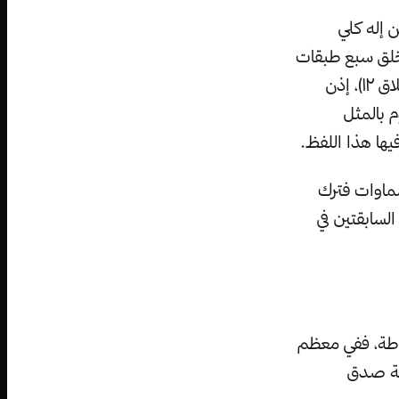
 إله كلي
ه خلق سبع طبقات
من الأرض كما السماء، ”اللَّهُ الَّذِي خَلَقَ سَبْعَ سَمَاوَاتٍ وَمِنَ الْأَرْضِ مِثْلَهُنَّ“ (الطلاق ١٢)، إذن
م بالمثل
يها هذا اللفظ.
سماوات فترك
لسابقتين في
ساطة، ففي معظم
الة صدق