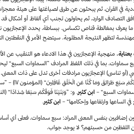
ية في القرآن، ثم يبحثون عن طرق لصياغتها على هيئة معجزا
توافق التصادف الوارد، ثم يحاولون تجنب أي ألفاظ أو أشكال قد
ما يعرف بمغالطة قناص تكساس. ببساطة، يحدد الإعجازيون نو
ندَسة لتظهر النتيجة المطلوبة. سيتضح الأمر في النقطتين التا
منهجية الإعجازيين في هذا الادعاء هو التنقيب عن الألف
ع سماوات، بما في ذلك اللفظ المرادف ”السماوات السبع“ ليح
لكن نسي (أو تناسى) الإعجازيون مرادفات أخرى تدل على ذات المعنى، 
”وَلَقَدْ خَلَقْنَا فَوْقَكُمْ سَبْعَ ط
سماوات السبع“ –
ابن كثير
ي اتساعها وارتفاعها وإحكامها“ –
ابن كثير
.
نيين إضافيين بنفس المعنى المراد: سبع سماوات، فعلى أي أسا
ن اللفظين من حسبتهم؟ لا يوجد جواب.