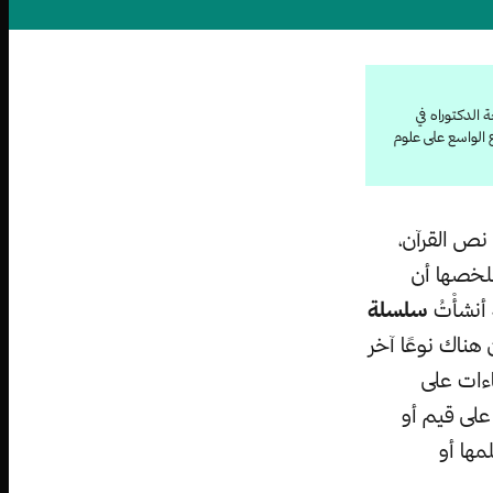
الدكتوراه في
ع الواسع على علوم
نص القرآن،
 ملخصها أن
أنشأْتُ
سلسلة
ناك نوعًا آخر
اءات على
 على قيم أو
مها أو