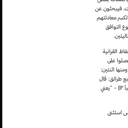
ت، فيبحثون عن
 تكسر معادلتهم
ع التوافق
ليتين.
اظ القرآنية
صلوا على
ومنها اثنتين:
َرَائِقَ وَمَا كُنَّا عَنِ الْخَلْقِ غَافِلِينَ“ (المؤمنون ١٧) – ”سبع طرائق: قال
. و: ”وَبَنَيْنَا فَوْقَكُمْ سَبْعًا شِدَادًا“ (النبأ ١٢) – ”يعني
س استثنى