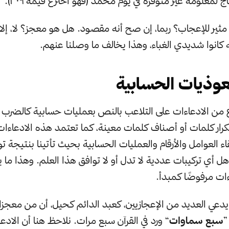
اج لمعلومة غير متوفرة في يوم محمد (فهو اخترع قيمة ٣٠٩).
مثير للإعجاب؟ ربما، إن صح أنه مقصود. هل هو معجز؟ لا، إلا
انوا شديدي الغباء، وهذا يخالف ما وصلنا عنهم.
لشعوذيات الحسابية
 من الادعاءات على التلاعب بالنص بعمليات حسابية كالضرب 
تكرار كلمات أو أصناف كلمات معينة، كما تعتمد هذه الادعاءا
 العوامل والأرقام والعمليات الحسابية بحيث تأتينا بنتيجة تو
ل أي تركيبات عددية لا تدل أو لا توافق هذا العلم. وهذا ما
ءات مرفوضًا كمبدأ.
عي العديد من الإعجازيين، كعبد الدائم كحيل، أن من معجزات
”
سبع سماوات
“ ورد في القرآن سبع مرات. نلاحظ هنا أن الادعا