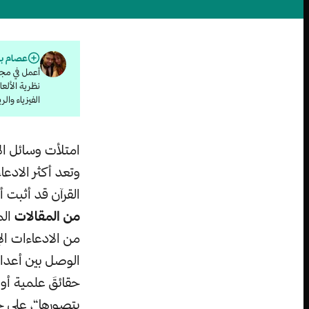
عصام بي
أعمل في مجا
نظرية الألعا
الفيزياء وال
امتلأت وسائل ال
وتعد أكثر الادعا
القرآن قد أثبت أ
من المقالات
الم
من الادعاءات الإ
الوصل بين أعدادٍ
حقائقَ علمية أو
يتصورها“، على حد