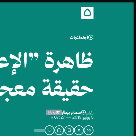
اجتماعيات
ظاهرة ”الإعج
حقيقة معجز
عصام بيطار
بقلم
كاتب بارز
5 يونيو 2019 — 07:27 م