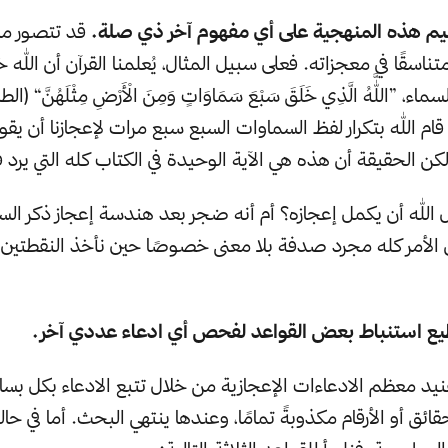
قد تتصور من
تناسقًا في معجزاته. فعلى سبيل المثال، يُعلمنا القرآن أن الل
ام الله بتكرار لفظ السماوات السبع سبع مرات لإعجازنا أن يقو
كن الحقيقة أن هذه هي الآية الوحيدة في الكتاب كله التي يرد ف
الله أن يكمل إعجازه؟ أم أنه ضجر بعد هندسة إعجاز ذكر ال
ن الأمر كله مجرد صدفة بلا معنى خصوصًا حين نأخذ النقطتين ا
ع استنباط بعض القواعد لفحص أي ادعاء عددي آخر.
نيد معظم الادعاءات الإعجازية من خلال تتبع الادعاء بكل ب
قائق أو الأرقام مكذوبةً تمامًا، وعندها ينتهي البحث. أما في ح