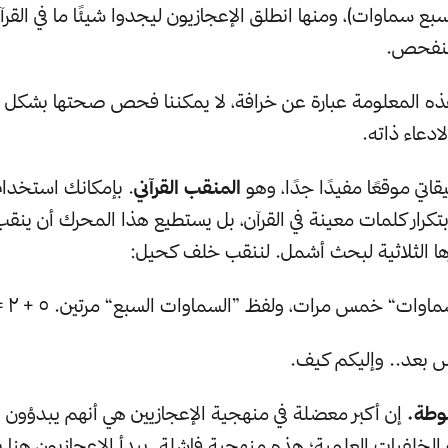
ع سماوات)، ومنها انطلق الإعجازيون ليجدوا شيئًا ما في القرآ
لنفحص.
هذه المعلومة عبارة عن خرافة، لا يمكننا فحص صحتها بشكل 
ادعاء ذاته.
تي موقعًا مفيدًا جدًا، وهو
المنقب القرآني
. بإمكانك استخد
بتكرار كلمات معينة في القرآن، بل يستطيع هذا المحرك أن ين
ا الثلاثية لبحث أشمل. لننقب خلف كحيل:
وات“ خمس مرات، ولفظ ”السماوات السبع“ مرتين. ٥ + ٢ = ٧.
س بعد.. وإليكم كيف.
إن أكبر معضلة في منهجية الإعجازيين هي أنهم يبدؤون با
و الخلفيات العلمية؛ هذه منهجية فاشلة. يبدأ الإعجازيون هن