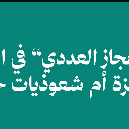
از العددي“ في ال
ة أم شعوذيات ح