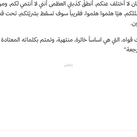
سان لا أختلف عنكم، أنطقُ كذبتي العظمى أنني لا أنتمي لكم، وم
مثلكم، هيَّا هلموا هلموا، فقريباً سوف تسقط بشريَّتكم، تحت قدم
ون.
 قواه، التي هي اساساً خائرة، منتهية، وتمتم بكلماته المعتادة ”س
رجعة“
إعلان