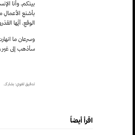
بينكم، وأنا الإن
بأشنعِ الأعمالِ 
الوقعِ، أيُّها القذر
وسرعان ما انهارت
سأذهب إلى غير 
تدقيق لغوي: بشار كـ.
اقرأ أيضاً