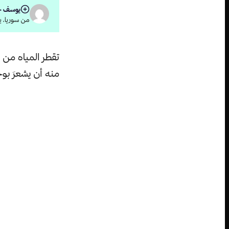
يوسف ج
من سوريا، يد
تقطر المياه من ا
منه أن يشعرَ بوج