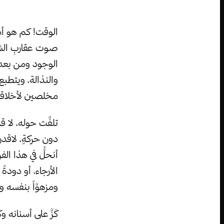
الوقت! كم هو أمر
صوت عقاربِ السّ
الوجود ومن بعدها
والنذالة، ويتطب
مخلصين لأخلاقيات
تلفَّت حوله، لا 
دون حركةٍ، لاقدر
أنحلُّ في هذا الف
الأرجاء، أو دودةً
ومزهوَّاً بنفسه 
كَزَّ على أسنان