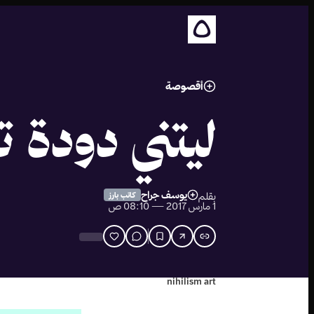
أقصوصة
ليتني دودة ت
يوسف جراح
بقلم
كاتب بارز
1 مارس 2017 — 08:10 ص
nihilism art