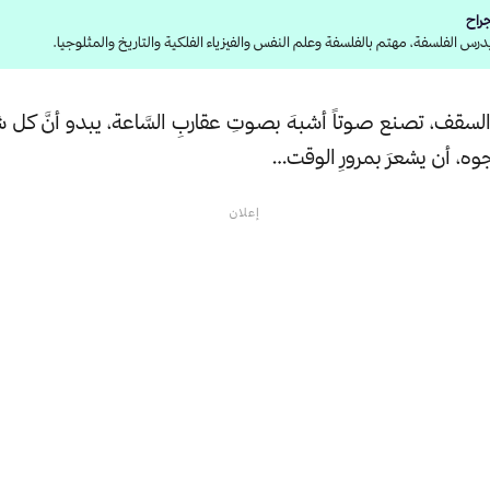
راح
رس الفلسفة، مهتم بالفلسفة وعلم النفس والفيزياء الفلكية والتاريخ والمثلوجيا.
لسقف، تصنع صوتاً أشبهَ بصوتِ عقاربِ السَّاعة، يبدو أنَّ كل ش
وه، أن يشعرَ بمرورِ الوقت…
إعلان