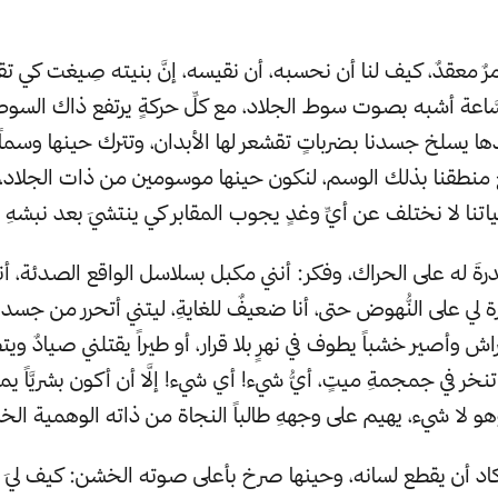
ٌ معقدٌ، كيف لنا أن نحسبه، أن نقيسه، إنَّ بنيته صِيغت كي تقتل
َاعة أشبه بصوت سوط الجلاد، مع كلِّ حركةٍ يرتفع ذاك السوط 
 يسلخ جسدنا بضرباتٍ تقشعر لها الأبدان، وتترك حينها وسماً ف
ع منطقنا بذلك الوسم، لنكون حينها موسومين من ذات الجلاد، ك
نا لا نختلف عن أيِّ وغدٍ يجوب المقابر كي ينتشيَ بعد نبشهِ ال
قدرةَ له على الحراك، وفكر: أنني مكبل بسلاسل الواقع الصدئة، أن
ة لي على النُّهوض حتى، أنا ضعيفٌ للغايةِ، ليتني أتحرر من جسديَ
راش وأصير خشباً يطوف في نهرٍ بلا قرار، أو طيراً يقتلني صيادٌ ويت
 تنخر في جمجمةِ ميتٍ، أيُّ شيء! أي شيء! إلَّا أن أكون بشريَّاً ي
وهو لا شيء، يهيم على وجههِ طالباً النجاة من ذاته الوهمية ال
ه وكاد أن يقطع لسانه، وحينها صرخ بأعلى صوته الخشن: كيف ليَ