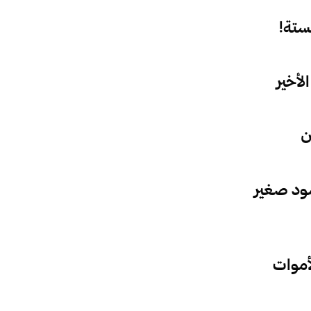
لستة!
لأخير
ن
ود صغير
أموات