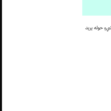
يءٍ حوله يريد