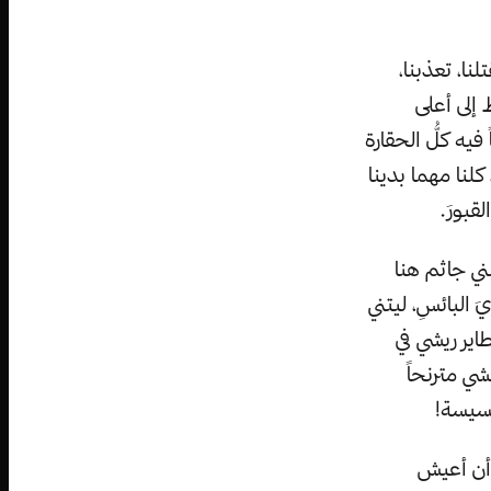
نا، تعذبنا،
إلى أعلى
يه كلُّ الحقارة
لنا مهما بدينا
قبورَ.
ني جاثم هنا
 البائسِ، ليتني
طاير ريشي في
مشي مترنحاً
خسيسة!
 أن أعيش