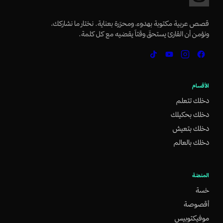
قصص عربية مكتوبة بهدوء، ومحرّرة بعناية. نختار ما نشاركك،
ونؤمن أن القارئ يستحقّ وقتاً يقضيه مع كل كلمة.
الأقسام
دخلك تتعلم
دخلك بحكيلك
دخلك بتعيش
دخلك بالعالم
المنصّة
خسة
أقصوصة
موفيكتوبيس