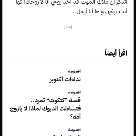
أتذكر أن ملاك الموت قد أخذ روحي أنا لا روحك! فها
أنت تبقين و ها أنا أرحل…
إعلان
اقرأ أيضاً
أقصوصة
نداءات أكتوبر
أقصوصة
قصة ”كتكوت“ تمرد..
فتساءلت الديوك لماذا لا يتزوج
أمه؟
أقصوصة