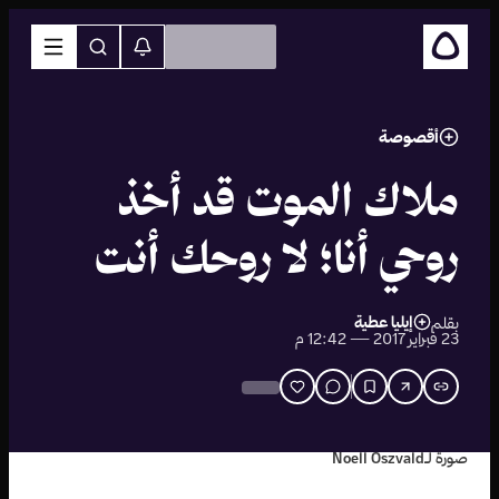
أقصوصة
ملاك الموت قد أخذ
روحي أنا؛ لا روحك أنت
إيليا عطية
بقلم
23 فبراير 2017 — 12:42 م
صورة لـNoell Oszvald