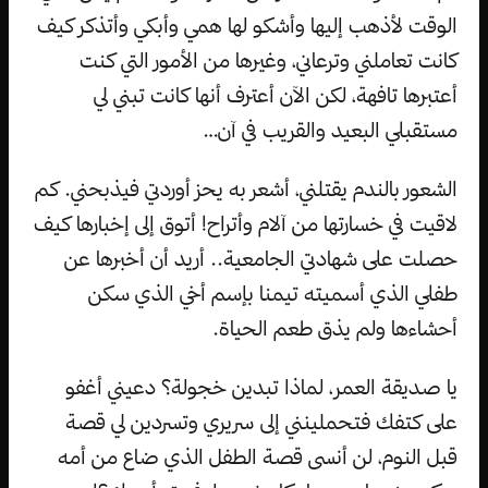
الوقت لأذهب إليها وأشكو لها همي وأبكي وأتذكر كيف
كانت تعاملني وترعاني، وغيرها من الأمور التي كنت
أعتبرها تافهة، لكن الآن أعترف أنها كانت تبني لي
مستقبلي البعيد والقريب في آن…
الشعور بالندم يقتلني، أشعر به يحز أوردتي فيذبحني. كم
لاقيت في خسارتها من آلام وأتراح! أتوق إلى إخبارها كيف
حصلت على شهادتي الجامعية.. أريد أن أخبرها عن
طفلي الذي أسميته تيمنا بإسم أخي الذي سكن
أحشاءها ولم يذق طعم الحياة.
يا صديقة العمر، لماذا تبدين خجولة؟ دعيني أغفو
على كتفك فتحملينني إلى سريري وتسردين لي قصة
قبل النوم، لن أنسى قصة الطفل الذي ضاع من أمه