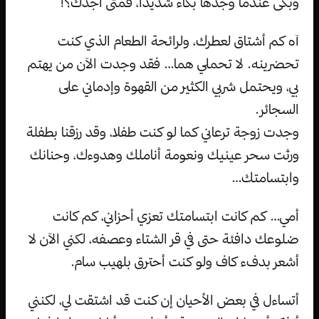
وبكى عندما وجدها بكاء شديدا، فمتى أجدك؟!
آه كم أشتاق لعطرك، ولرائحة الطعام الذي كنت
تحضرينه. لا تحملي هما… فقد وجدت الآن من يهتم
بي، ويحتمل شربي الكثير من القهوة وإدماني على
السجائر.
وجدت زوجة ترعاني كما لو كنت طفلا، وقد رزقنا بطفلة
ورثت سحر عينيك ونعومة أناملك وهدوءك، وحنانك
وابتسامتك…
أمي… كم كانت ابتسامتك تعزي أحزاني، كم كانت
ضلوعك دافئة حتى في قر الشتاء وعصفه، لكني الآن لا
أشعر بدفء كاف ولو كنت أحترق بلهيب سام.
أتساءل في بعض الأحيان إن كنت قد اشتقت لي، لكنني