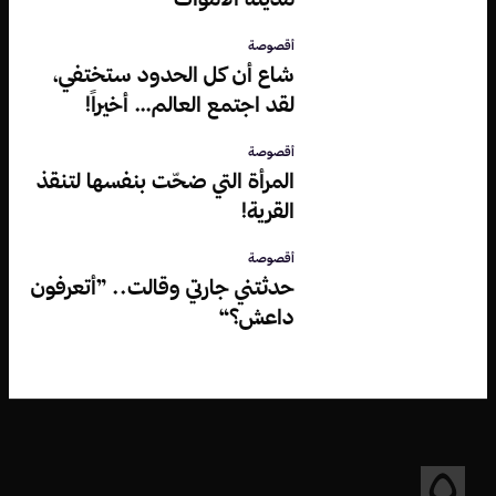
أقصوصة
شاع أن كل الحدود ستختفي،
لقد اجتمع العالم… أخيراً!
أقصوصة
المرأة التي ضحّت بنفسها لتنقذ
القرية!
أقصوصة
حدثتني جارتي وقالت.. ”أتعرفون
داعش؟“