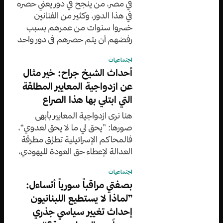
في مصر، من ينجح في دور يعني حصره
في هذا الدور، وكثير من الفنانين
خسروا سنوات من عمرهم بسبب
رفضهم أن يتم حصرهم في دور واحد
عكس رجاء الجداوي التي لم ترفض
اجتماعيات
فطال بقاؤها وباتت ”مطلوبة“
أحداث الشيخ جراح: خير مثال
عن ازدواجية المعايير المطلقة
التي ابتلي بها هذا الصراع
هنا نرى ازدواجية المعايير بأبهى
صورها: ”يحق لي ما لا يحق لعدوي“،
فالمحاكم الإسرائيلية تطرُق مطرقة
العدالة لإعطاء حق العودة لليهودي،
وتطرقها بذات الوقت لمنعه عن
اجتماعيات
الفلسطيني
بصفتي مراقباً سورياً أتساءل:
”لماذا لا يستطيع اللبنانيون
إحداث تغيير سياسي جذري