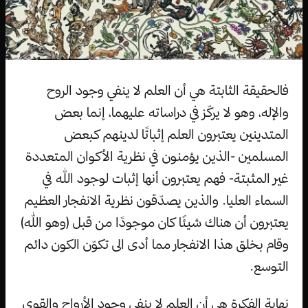
فالحقيقة الثابتة هي أن العلم لا ينفي وجود الروح
والإله، وهو لا يركّز في دراساته عليهما، إنما بعض
المتدينين يعتبرون العلم إثباتًا لدينهم كبعض
المسلمين -الذين يؤمنون في نظرية الأكوان المتعددة
غير المثبتة- فهم يعتبرون أنها إثبات لوجود الله في
السماء العليا. والذين يصدّقون نظرية الانفجار العظيم
يعتبرون أن هناك شيئًا كان موجودًا من قبل (وهو الله)
وقام بخلق هذا الانفجار مما أدى الى تكوّن الكون دائم
التوسع.
نهاية الفكرة هي أن العلم لا ينفي وجود الأرواح والقوى