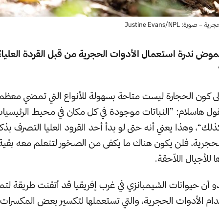
: Justine Evans/NPL
موض ندرة استعمال الأدوات الحجرية من قبل القردة العليا؟
 إلى كون الحجارة ليست متاحة بسهولة للأنواع التي تمضي معظم
ول هاسلام: ”النباتات موجودة في كل مكان في محيط الرئيسيا
لك“، وهذا يعني أنه حتى لو بدأ أحد القرود العليا التصرف بذ
جرية، فلن يكون هناك ما يكفى من الصخور لتتعلم معه بقية 
 للأجيال اللاّحقة.
و أن حيوانات الشيمبانزي في غرب إفريقيا قد أتقنت طريقة لتمر
ام الأدوات الحجرية، والتي تستعملها لتكسير بعض المكسرات، إ