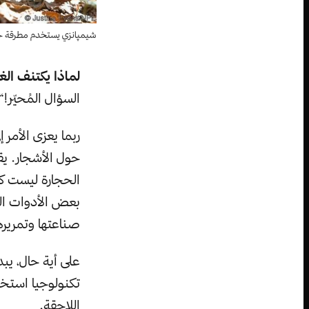
شيمپانزي يستخدم مطرقة حجرية – صورة
لماذا يكتنف الغ
السؤال المُحيّر!“
ربما يعزى الأمر
حول الأشجار. يق
الحجارة ليست كذ
بعض الأدوات الح
صناعتها وتمريرها
على أية حال، يبد
تكنولوجيا استخد
اللاحقة.