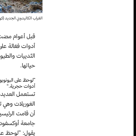
الغراب الكاليدوني الجديد (كورفو
قبل أعوام مضت، 
أدوات فعّالة عل
الثدييات والطي
حياتها.
”لوحظ على البونوبو
أدوات حجرية.“
تستعمل العديد م
الغوريلات وهي 
أن قامت الرئيسي
يقول: ”لوحظ على 