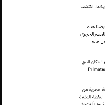
ايلاندا، اكتشف
عرضنا هذه
للعصر الحجري
جعل هذه
 المكان الذي
فت فيه هذه الأدوات منطلقا لعلم جديد يُسمى: ”علم ٱثار الرئيسيات – Primates
قة حجرية من
لنقطة المثيرة
تيناً مُتوارثا