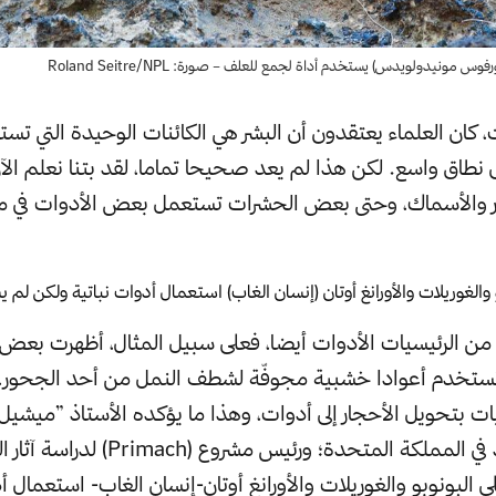
س مونيدولويدس) يستخدم أداة لجمع للعلف – صورة: Roland Seitre/NPL
كان العلماء يعتقدون أن البشر هي الكائنات الوحيدة التي تس
ى نطاق واسع. لكن هذا لم يعد صحيحا تماما، لقد بتنا نعلم ال
ور والأسماك، وحتى بعض الحشرات تستعمل بعض الأدوات في م
 والغوريلات والأورانغ أوتان (إنسان الغاب) استعمال أدوات نباتية ولكن ل
ن الرئيسيات الأدوات أيضا، فعلى سبيل المثال، أظهرت بعض ا
تستخدم أعوادا خشبية مجوفّة لشطف النمل من أحد الجحور،
ات بتحويل الأحجار إلى أدوات، وهذا ما يؤكده الأستاذ ”ميشي
جامعة أوكسفود في المملكة المتحدة؛ ورئيس
البونوبو والغوريلات والأورانغ أوتان-إنسان الغاب- استعمال أ