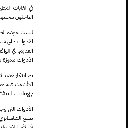
في الغابات المطي
الباحثون مجموعة
ليست جودة الصن
الأدوات على شخ
القديم. في الوا
الأدوات مميزة ه
تم ابتكار هذه ا
Archaeology“.
الأدوات التي و
صنع الشامبانزي 
في الأمر! لقد طو