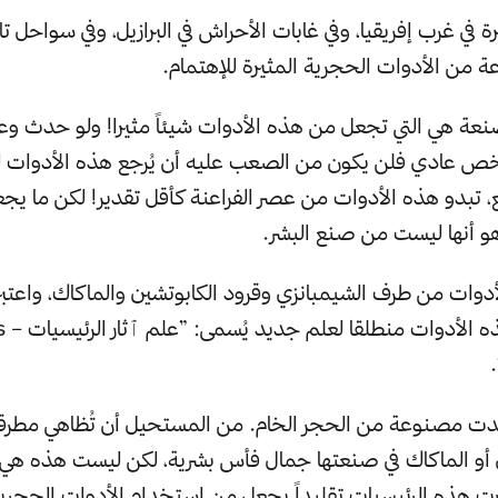
رة في غرب إفريقيا، وفي غابات الأحراش في البرازيل، وفي سواحل ت
 من الأدوات الحجرية المثيرة للإهتمام.
عة هي التي تجعل من هذه الأدوات شيئاً مثيرا! ولو حدث و
ص عادي فلن يكون من الصعب عليه أن يُرجع هذه الأدوات 
قع، تبدو هذه الأدوات من عصر الفراعنة كأقل تقدير! لكن ما ي
و أنها ليست من صنع البشر.
لأدوات من طرف الشيمبانزي وقرود الكابوتشين والماكاك، واعتبر
اكتُش
ُجدت مصنوعة من الحجر الخام. من المستحيل أن تُظاهي مطر
أو الماكاك في صنعتها جمال فأس بشرية، لكن ليست هذه هي ا
ّرت هذه الرئيسيات تقليداً يجعل من إستخدام الأدوات الحجرية رو