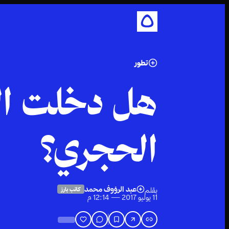
تطور
هل دخلت الش
الحجري؟
عبد الرؤوف محمد
بقلم
كاتب بارز
11 يوليو 2017 — 12:14 م