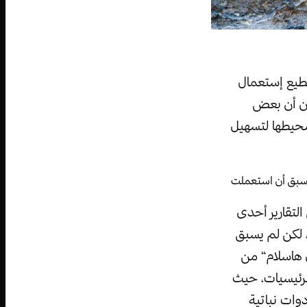
تطيع إستعمال
آن أن بعض
حيطها لتسهيل
م يسبق أن استعملت
لتقارير أحدى
 لكن لم يسبق
ل هاسلام“ من
 مشروع (Primach) لدراسة آثار الرئيسيات، حيث
دوات نباتية