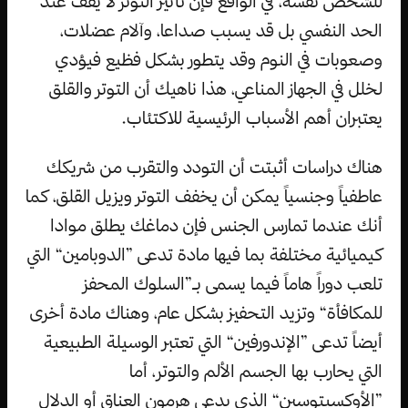
للشخص نفسه، في الواقع فإن تأثير التوتر لا يقف عند
الحد النفسي بل قد يسبب صداعا، وآلام عضلات،
وصعوبات في النوم وقد يتطور بشكل فظيع فيؤدي
لخلل في الجهاز المناعي، هذا ناهيك أن التوتر والقلق
يعتبران أهم الأسباب الرئيسية للاكتئاب.
هناك دراسات أثبتت أن التودد والتقرب من شريكك
عاطفياً وجنسياً يمكن أن يخفف التوتر ويزيل القلق، كما
أنك عندما تمارس الجنس فإن دماغك يطلق موادا
كيميائية مختلفة بما فيها مادة تدعى ”الدوبامين“ التي
تلعب دوراً هاماً فيما يسمى بـ”السلوك المحفز
للمكافأة“ وتزيد التحفيز بشكل عام، وهناك مادة أخرى
أيضاً تدعى ”الإندورفين“ التي تعتبر الوسيلة الطبيعية
التي يحارب بها الجسم الألم والتوتر، أما
”الأوكسيتوسين“ الذي يدعى هرمون العناق أو الدلال