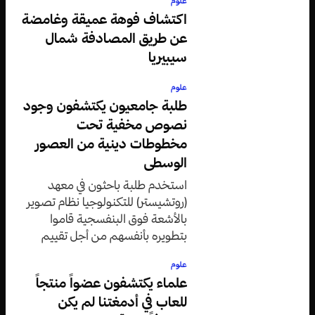
علوم
اكتشاف فوهة عميقة وغامضة
عن طريق المصادفة شمال
سيبيريا
علوم
طلبة جامعيون يكتشفون وجود
نصوص مخفية تحت
مخطوطات دينية من العصور
الوسطى
استخدم طلبة باحثون في معهد
(روتشيستر) للتكنولوجيا نظام تصوير
بالأشعة فوق البنفسجية قاموا
بتطويره بأنفسهم من أجل تقييم
وثيقة دينية من القرن الخامس عشر.
علوم
علماء يكتشفون عضواً منتجاً
للعاب في أدمغتنا لم يكن