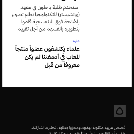
استخدم طلبة باحثون في معهد
(روتشيستر) للتكنولوجيا نظام تصوير
بالأشعة فوق البنفسجية قاموا
بتطويره بأنفسهم من أجل تقييم
وثيقة دينية من القرن الخامس عشر.
علوم
علماء يكتشفون عضواً منتجاً
للعاب في أدمغتنا لم يكن
معروفاً من قبل
قصص عربية مكتوبة بهدوء، ومحرّرة بعناية. نختار ما نشاركك،
ونؤمن أن القارئ يستحقّ وقتاً يقضيه مع كل كلمة.