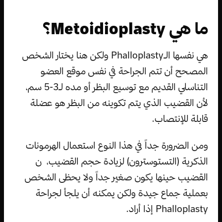
ما هي Metoidioplasty؟
هي نفسها الـPhalloplasty ولكن هنا يختار الشخص
المصحح أن تتم الجراحة في نفس موقع العضو
التناسلي القديم مع توسيع البظر أو مده لـ3-5 سم،
لأن القضيب الذي يتم تكوينه من البظر هو عضلة
قابلة للإنتصاب.
ومن الضرورة جداً في هذا النوع استعمال الهرمونات
الذكرية (التستوسترون) لزيادة حجم القضيب، ﻷن
القضيب حينها يكون صغير جداً ولا يحظى الشخص
بعملية جماع جيدة ولكن يمكنه أن يلجأ لجراحة
Phalloplasty إذا أراد.