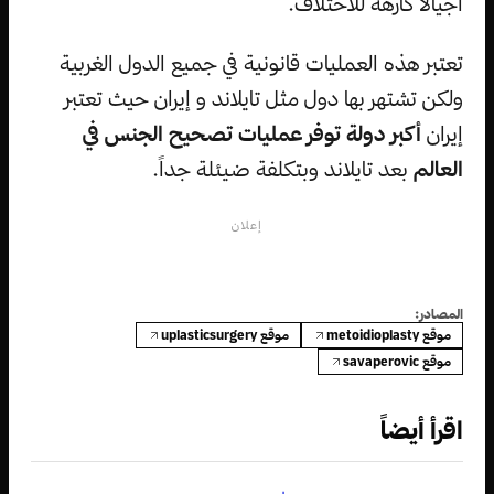
أجيالاً كارهة للاختلاف.
تعتبر هذه العمليات قانونية في جميع الدول الغربية
ولكن تشتهر بها دول مثل تايلاند و إيران حيث تعتبر
إيران
أكبر دولة توفر عمليات تصحيح الجنس في
العالم
بعد تايلاند وبتكلفة ضيئلة جداً.
إعلان
المصادر:
موقع metoidioplasty
موقع uplasticsurgery
موقع savaperovic
اقرأ أيضاً