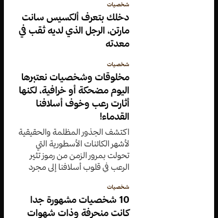
شخصيات
دخلك بتعرف ألكسيس سانت
مارتن، الرجل الذي لديه ثقب في
معدته
شخصيات
مخلوقات وشخصيات نعتبرها
اليوم مضحكة أو خرافية، لكنها
أثارت رعب وخوف أسلافنا
القدماء!
اكتشف الجذور المظلمة والحقيقية
لأشهر الكائنات الأسطورية التي
تحولت بمرور الزمن من رموز تثير
الرعب في قلوب أسلافنا إلى مجرد
شخصيات خيالية في قصص
شخصيات
الأطفال.
10 شخصيات مشهورة جدا
كانت منحرفة وذات شهوات