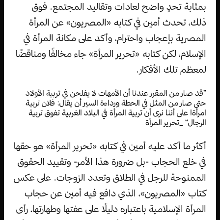
بمثابة تحدٍ واضح لعادات وتقاليد المجتمع. فوق
ذلك، تحدث أمين في كتابه «المصريون» عن المرأة
المصرية بإعجاب واحترام، وأكد على مكانة المرأة في
الإسلام، لكن كتابه «تحرير المرأة» جاء مخالفًا ومناقضًا
لمعظم تلك الأفكار.
”قد صار من المقرر عندنا أن الأمهات لا يفلحن في تربية الأولاد
حتى صار من المثل في الحطة ورداءة السير أن يقال: فلان تربية
امرأة! على أننا نرى أن تربية المرأة في البلاد الغربية تفوق تربية
الرجال“ _تحرير المرأة
أكثر ما أكد عليه أمين في كتابه «تحرير المرأة» هو حقها
في خلع الحجاب -بل ضرورة هذا الأمر- وتقييد الحقوق
الممنوحة للرجل في الطلاق وتعدد الزوجات. على عكس
كتاب «المصريون»، الذي دافع فيه أمين عن حجاب
المرأة الإسلامية باعتباره دليلًا على عفتها وطهارتها، رأى