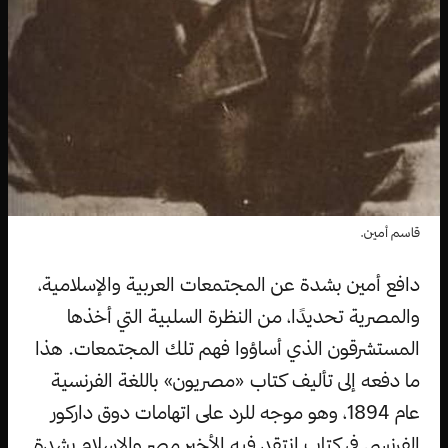
قاسم أمين.
دافع أمين بشدة عن المجتمعات العربية والإسلامية،
والمصرية تحديدًا، من النظرة السلبية التي أخذها
المستشرقون الذي أساؤوا فهم تلك المجتمعات. هذا
ما دفعه إلى تأليف كتاب «مصريون» باللغة الفرنسية
عام 1894، وهو موجه للرد على اتهامات دوق داركور
الفرنسي في كتابٍ انتقد فيه الأخير مصر والإسلام بشدة.