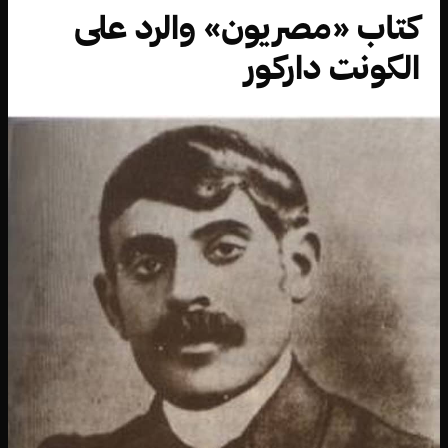
كتاب «مصريون» والرد على
الكونت داركور