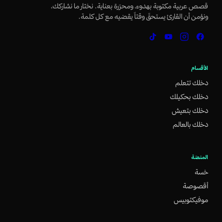
قصص عربية مكتوبة بهدوء، ومحرّرة بعناية. نختار ما نشاركك،
ونؤمن أن القارئ يستحقّ وقتاً يقضيه مع كل كلمة.
الأقسام
دخلك تتعلم
دخلك بحكيلك
دخلك بتعيش
دخلك بالعالم
المنصّة
خسة
أقصوصة
موفيكتوبيس