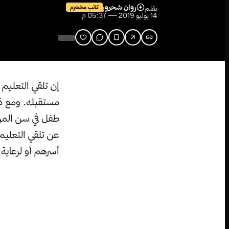
روان شحرور
بقلم
كاتب مخضرم
14 يوليو 2019 — 05:37 م
إن تلقي التعليم 
طفل في سن المرحل
عن تلقي التعليم 
أسرهم أو لرعاية 