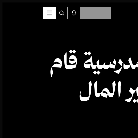
درسية قام
ر المال