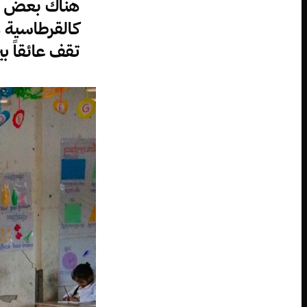
هناك بعض ال
كالقرطاسية و
تقف عائقاً ب