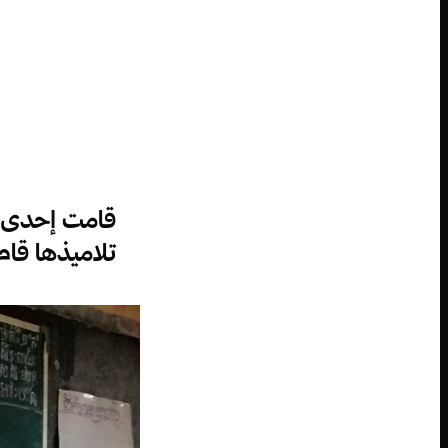
قامت إحدى ا
تلاميذها قام