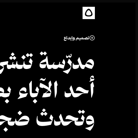
تصميم وإبداع
مدرّسة تنشر
أحد الآباء ب
وتحدث ضجة ف