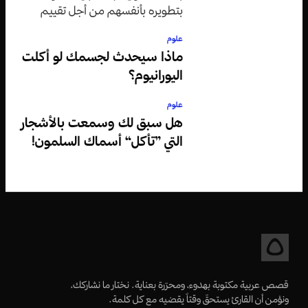
بتطويره بأنفسهم من أجل تقييم
وثيقة دينية من القرن الخامس عشر.
علوم
ماذا سيحدث لجسمك لو أكلت
اليورانيوم؟
علوم
هل سبق لك وسمعت بالأشجار
التي ”تأكل“ أسماك السلمون!
قصص عربية مكتوبة بهدوء، ومحرّرة بعناية. نختار ما نشاركك،
ونؤمن أن القارئ يستحقّ وقتاً يقضيه مع كل كلمة.