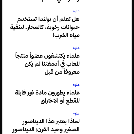
علوم
هل تعلم أن بولندا تستخدم
حيوانات رخوية، كالمحار، لتنقية
مياه الشرب!
علوم
علماء يكتشفون عضواً منتجاً
للعاب في أدمغتنا لم يكن
معروفاً من قبل
علوم
علماء يطورون مادة غير قابلة
للقطع أو الاختراق
علوم
لماذا يعتبر هذا الديناصور
الصغير وحيد القرن؛ الديناصور