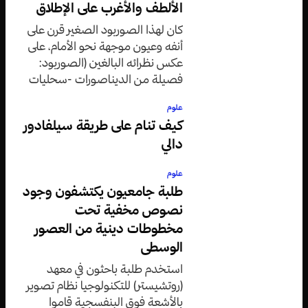
الألطف والأغرب على الإطلاق
كان لهذا الصوربود الصغير قرن على
أنفه وعيون موجهة نحو الأمام، على
عكس نظرائه البالغين (الصوربود:
فصيلة من الديناصورات -سحليات
الورك- التي تتمتع بأعناق طويلة
علوم
وذيول طويلة ورؤوس صغيرة).
كيف تنام على طريقة سيلفادور
دالي
علوم
طلبة جامعيون يكتشفون وجود
نصوص مخفية تحت
مخطوطات دينية من العصور
الوسطى
استخدم طلبة باحثون في معهد
(روتشيستر) للتكنولوجيا نظام تصوير
بالأشعة فوق البنفسجية قاموا