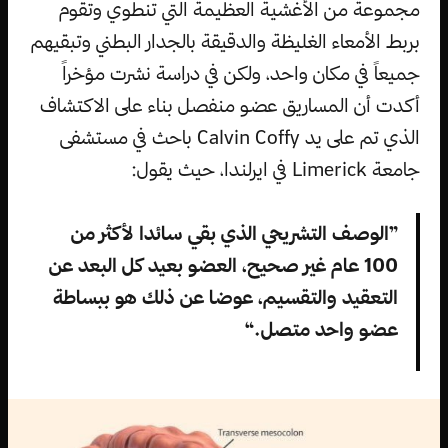
مجموعة من الأغشية العظيمة التي تنطوي وتقوم
بربط الأمعاء الغليظة والدقيقة بالجدار البطني وتبقيهم
جميعاً في مكان واحد، ولكن في دراسة نشرت مؤخراً
أكدت أن المساريق عضو منفصل بناء على الاكتشاف
الذي تم على يد Calvin Coffy باحث في مستشفى
جامعة Limerick في ايرلندا، حيث يقول:
”الوصف التشريحي الذي بقي سائدا لأكثر من
100 عام غير صحيح، العضو بعيد كل البعد عن
التعقيد والتقسيم، عوضا عن ذلك هو ببساطة
عضو واحد متصل.“