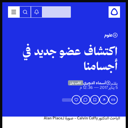
علوم
اكتشاف عضو جديد في
أجسامنا
أسماء الدويري
بقلم
كاتب بارز
5 يناير 2017 — 12:36 م
الباحث الدكتور Calvin Coffy – صورة لـAlan Place