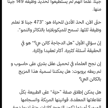
جينا، علما أنّهم لم يستطيعوا تحديد وظيفة 149 جينا
منها.
حتّى الآن، الحدّ الأدنى للحياة هو: ”473 جينا لا نعلم
وظيفة ثلثها، تسمح للميكوبلازما بالتكاثر والنمو“.
إنّ سؤالي الأول ”هل الدجاجة كائن حيّ؟“ هو في
الحقيقة أسئلة كثيرة، أكثر تعقيدا وإثارة.
إن نجح العلماء في تحميل عقل بشري على حاسوب و
تم ربطه بروبوت: هل يمكننا تسمية هذا المزيج
بالكائن الحيّ؟
هل يمكن إطلاق صفة ”حيّة“ على الطبيعة بكلّ
تفاعلاتها المعقدة، قوانينها المربكة وانسجامها
المبهر؟ أو ربّما تكون النجوم كائنات حيّة لديها دورة