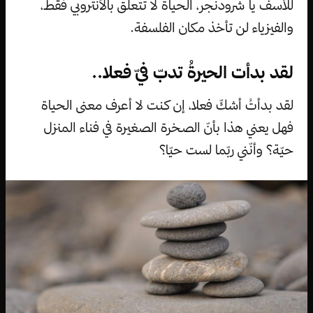
للأسف يا شرودنجر، الحياة لا تتعلّق بالأنتروبي فقط،
والفيزياء لن تأخذ مكان الفلسفة.
لقد بدأت الحيرةُ تدبّ فيّ فعلا..
لقد بدأتُ أشكّ فعلا، إن كنت لا أعرف معنى الحياة
فهل يعني هذا بأنّ الصخرة الصغيرة في فناء المنزل
حيّة؟ وأنّني ربّما لست حيّا؟