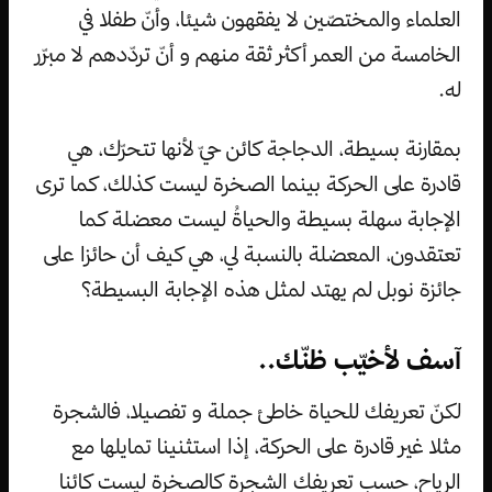
العلماء والمختصّين لا يفقهون شيئا، وأنّ طفلا في
الخامسة من العمر أكثر ثقة منهم و أنّ تردّدهم لا مبرّر
له.
بمقارنة بسيطة، الدجاجة كائن حيّ لأنها تتحرّك، هي
قادرة على الحركة بينما الصخرة ليست كذلك، كما ترى
الإجابة سهلة بسيطة والحياةُ ليست معضلة كما
تعتقدون، المعضلة بالنسبة لي، هي كيف أن حائزا على
جائزة نوبل لم يهتد لمثل هذه الإجابة البسيطة؟
آسف لأخيّب ظنّك..
لكنّ تعريفك للحياة خاطئ جملة و تفصيلا، فالشجرة
مثلا غير قادرة على الحركة، إذا استثنينا تمايلها مع
الرياح، حسب تعريفك الشجرة كالصخرة ليست كائنا