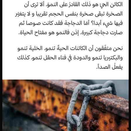
الكائن الحيّ هو ذلك القادرُ على النموّ، ألا ترى أن
الصخرة تبقى صخرة بنفس الحجم تقريبا و لا يتغيّر
فيها شيء أبدا؟ أمّا الدجاجة فقد كانت صوصا ثم
صارت دجاجة كبيرة، إذن فالنمو هو مفتاح الحياة.
نحن متفّقون أن الكائنات الحيةّ تنمو، الخلية تنمو
والبكتيريا تنمو والدودة في فناء الحقل تنمو، كذلك
يفعلُ الصدأ.