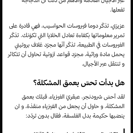
عبر الأجيال القادمة والاهم من ذلك أن الدجاجة
تفعلها.
عزيزي، تذكّر دوما فيروسات الحواسيب، فهي قادرة على
تمرير معلوماتها بكفاءة تعادل الخلايا التي تكوّنك. تذكّر
الفيروسات في الطبيعة، تذكّر أنّها مجرّد غلاف بروتيني
يحمل مادة وراثية، مجرّد قواعد آزوتية تحاول أن تتكاثر
و تنتقل عبر الأجيال.
هل بدأت تحسّ بعمق المشكلة؟
لقد أحسّ شرودنجر، عبقريّ الفيزياء، قبلك بعمق
المشكلة، و حاول أن يجعل من الفيزياء منقذة، و ان
ينصّبها حكيمة بدل الفلسفة، فقال بدون تردّد: