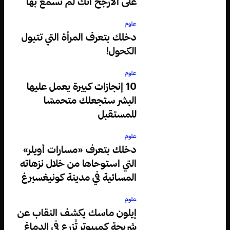
على الأرجح أنك لم تسمع بها
علوم
دخلك بتعرف المرأة التي تتبول
الكحول!
علوم
10 إنجازات كبيرة يعمل عليها
البشر ستجعلك متحمسًا
للمستقبل
علوم
دخلك بتعرف «مسارات أويلر»
التي استوحاها من خلال نزهاته
المسائية في مدينة كونيغسبرغ
علوم
إيلون ماسك يكشف النقاب عن
شريحة كمبيوتر تُزرع في الدماغ