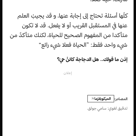
كلّها أسئلة تحتاج إلى إجابة عنها، و قد يجيبُ العلم
عنها في المستقبل القريب أو لا يفعل. قد لا تكون
متأكدا من المفهوم الصحيح للحياة، لكنك متأكدٌ من
شيء واحد فقط: ”الحياة فعلا شيء رائع“
إذن ما قولك.. هل الدجاجة كائنُ حيّ؟
إعلان
الميكوبلازما
المصادر:
تدقيق لغوي: سامي جولق.