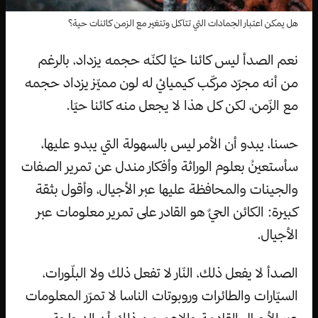
هل يمكن اعتبار الجمادات التي تتآكل وتتغير مع الزمن كائنات حية؟
نعم الصدأ ليس كائنا حيّا لكنّه حجمه يزداد، بالرغم
من أنه مجرّد مركّب كيميائي له لون مميّز يزداد حجمه
مع الزّمن، لكن كل هذا لا يجعل منه كائنا حيّا.
حسنا، يبدو أن الأمر ليس بالسهولة التي يبدو عليها،
سأستعينُ بعلوم الوراثة وأفكار مندل عن تمرير الصفات
والجينات والمحافظة عليها عبر الأجيال، وأقول بثقة
كبيرة: الكائن الحيٌ هو القادر على تمرير معلومات عبر
الأجيال.
الصدأ لا يفعل ذلك، النّار لا تفعل ذلك ولا البلّورات،
السيّارات والطائرات وروبوتات الناسا لا تمرّر المعلومات