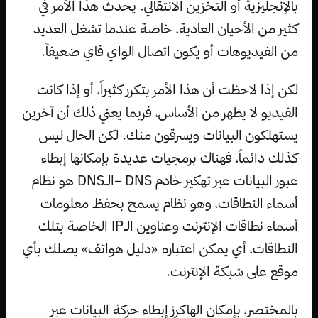
بالإنجليزية أو التخزين الانتقالي. يحدث هذا الأمر في
كثير من الأحيان العادية، خاصة عندما تشغل العديد
من الفيديوهات أو يكون اتصال الواي فاي ضعيفاً.
لكن إذا لاحظت أن هذا الأمر يتكرر كثيراً، أو إذا كانت
الفيديو لا يظهر من الأساس، فربما يعني ذلك أن آخرين
يستهلكون البيانات ويسرقون منك. لكن الحال ليس
كذلك دائماً، فهناك برمجيات عديدة بإمكانها إبطاء
عبور البيانات عبر تهكير خادم DNS –الـDNS هو نظام
أسماء النطاقات، وهو نظام يسمح بحفظ معلومات
أسماء نطاقات الإنترنت وعناوين الـIP الخاصة بتلك
النطاقات، أي يمكن اعتباره «دليل هواتف» يصلك بأي
موقع على شبكة الإنترنت.
بالمختصر، بإمكان الهاكرز إبطاء حركة البيانات عبر