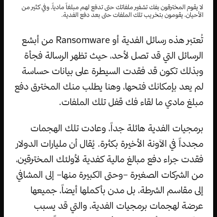
لا يقوم المخترقون بفك تشفير ملفاتك حتى تدفع لهم مبلغاً مادياً، وفي كثير من
الأحيان، يقومون بتخريب تلك الملفات حتى بعد دفع الفدية.
تُعتبر هذه رسائل الفدية أو Ransomware من أبشع
الرسائل التي قد تصل لأحد، حيث تظهر الرسالة فجأة
وبذلك تكون قد فقدت السيطرة على بيانات حساسة
لم يعد بإمكانك فتحها، وهنا يطلب منك المخترق دفع
مبلغ مادي ما لقاء فك قفل تلك الملفات.
برمجيات الفدية هائلة جداً، وعادت تلك الهجمات
مجدداً في الآونة الأخيرة بكثرة. يُقال أن مليارات الدولار
فقدت جراء دفع مبالغ مالية كفدية لأولئك المخترقين،
من الشركات الصغيرة –وحتى الكبيرة منها– إلى المشافي
إلى مقاسم الشرطة، بل مدن بأكملها أيضاً، جميعها
عرضة لهجمات برمجيات الفدية، والتي قد يسبب