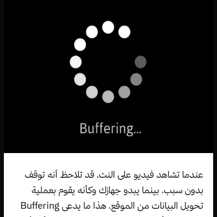
عندما تشاهد فيديو على النت، قد تلاحظ أنه توقف
بدون سبب، بينما يبدو جهازك وكأنه يقوم بعملية
تحويل البيانات من الموقع، هذا ما يدعى Buffering