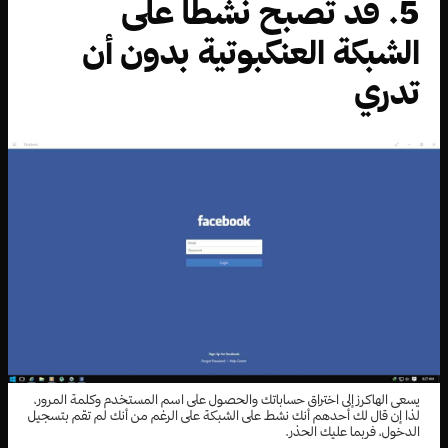
5. قد تصبح نشطاً على
الشبكة العنكبوتية بدون أن
تدري
يسعى الهاكرز إلى اختراق حساباتك والحصول على اسم المستخدم وكلمة المرور،
لذا إن قال لك أحدهم أنك نشط على الشبكة على الرغم من أنك لم تقم بتسجيل
الدخول، فربما عليك الحذر.