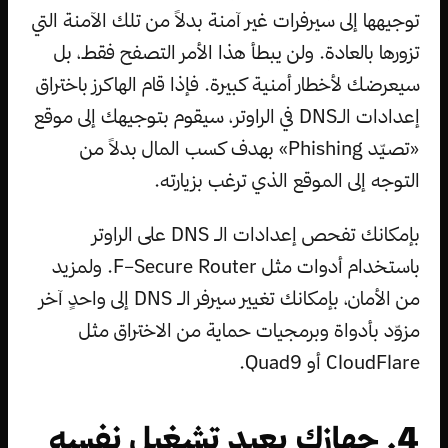
توجيهها إلى سيرفرات غير آمنة بدلاً من تلك الآمنة التي
تزورها بالعادة. ولن يبطأ هذا الأمر التصفح فقط، بل
سيعرضك لأخطار أمنية كبيرة. فإذا قام الهاكرز باختراق
إعدادات الـDNS في الراوتر، سيقوم بتوجيهك إلى موقع
«تصيّد Phishing» بهدف كسب المال بدلاً من
التوجه إلى الموقع الذي ترغب بزيارته.
بإمكانك تفحص إعدادات الـ DNS على الراوتر
باستخدام أدوات مثل F–Secure Router. ولمزيد
من الأمان، بإمكانك تغيير سيرفر الـ DNS إلى واحدٍ آخر
مزوّد بأدواة وبرمجيات حماية من الاختراق مثل
CloudFlare أو Quad9.
4. جهازك يعيد تشغيل نفسه