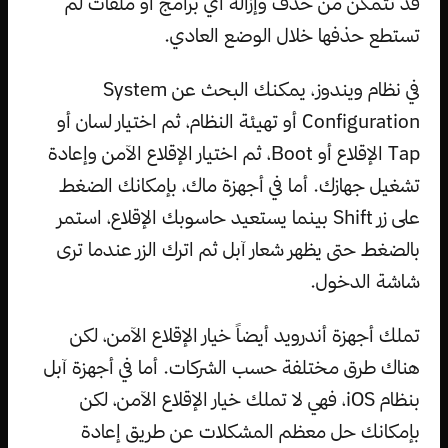
قد تتمكن من حذف وإزالة أي برامج أو ملفات لم
تستطع حذفها خلال الوضع العادي.
في نظام ويندوز، يمكنك البحث عن System
Configuration أو تهيئة النظام، ثم اختيار لسان أو
Tap الإقلاع أو Boot، ثم اختيار الإقلاع الآمن وإعادة
تشغيل جهازك. أما في أجهزة ماك، بإمكانك الضغط
على زر Shift بينما يستعيد حاسوبك الإقلاع، استمر
بالضغط حتى يظهر شعار آبل ثم اترك الزر عندما ترى
شاشة الدخول.
تملك أجهزة أندرويد أيضاً خيار الإقلاع الآمن، لكن
هناك طرق مختلفة حسب الشركات. أما في أجهزة آبل
بنظام iOS، فهي لا تملك خيار الإقلاع الآمن، لكن
بإمكانك حل معظم المشكلات عن طريق إعادة