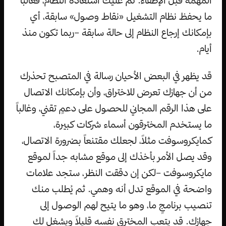
المهمة قبل الإطفاء. ثم عليك استعادة النظام، فغالباً
ما يحفظ نظام التشغيل «نقاط وصول» سابقة، أي
بإمكانك إرجاع النظام إلى حالة سابقة –ربما تكون منذ
أيام.
قد يظهر في البعض الأحيان رسالة في المتصبح تحذرك
من أن جهازك تعرض للاختراق، وأن بإمكانك الاتصال
على هذا الرقم المجاني للحصول على دعمٍ تقني، وغالباً
ما يستخدم المخترقون أسماء شركات كبيرة،
كمايكروسوفت مثلاً، لجعلك مقتنعاً بضرورة الاتصال،
وقد يصل الأمر بأخذك إلى موقع مشابه جداً لموقع
مايكروسوفت –لكن إن دققت النظر، ستجد علامات
واضحة في الموقع تدل أنه وهمي. ثم يُطلب منك
تنصيب برنامجٍ ما، وهو ما يتيح لهم الوصول إلى
جهازك. قد يتعب المخترق نفسه قليلاً ويشغل لك