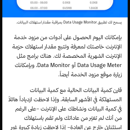
يسمح لك تطبيق Data Usage Monitor بمراقبة مقدار استهلاك البيانات.
بإمكانك اليوم الحصول على أدوات من مزود خدمة
الإنترنت خاصتك لمعرفة وتتبع مقدار استهلاك حزمة
الإنترنت الشهرية المخصصة لك. هناك برامج مثل
Data Usage Meter أو Data Monitor، وبإمكانك
زيارة موقع مزود الخدمة أيضاً.
قارن كمية البيانات الحالية مع كمية البيانات
المستهلكة في الأشهر السابقة، وإذا لاحظت ازدياداً هائلاً
في كمية البيانات ونشاطك على الإنترنت –على الرغم
من أنك لم تغيّر من عاداتك ولم تقم باستهلاك
استثنائي خارج عن العادة– إذا لاحظت زيادة كبيرة غير