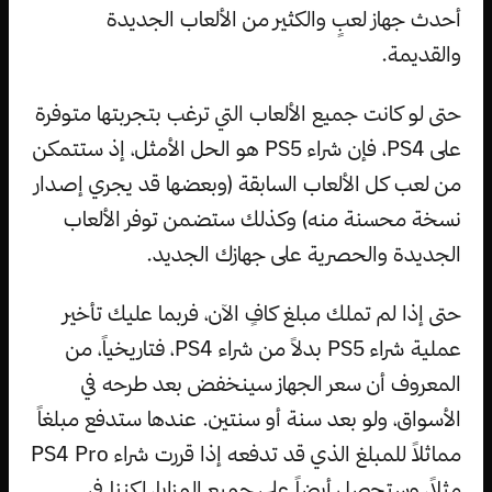
أحدث جهاز لعبٍ والكثير من الألعاب الجديدة
والقديمة.
حتى لو كانت جميع الألعاب التي ترغب بتجربتها متوفرة
على PS4، فإن شراء PS5 هو الحل الأمثل، إذ ستتمكن
من لعب كل الألعاب السابقة (وبعضها قد يجري إصدار
نسخة محسنة منه) وكذلك ستضمن توفر الألعاب
الجديدة والحصرية على جهازك الجديد.
حتى إذا لم تملك مبلغ كافٍ الآن، فربما عليك تأخير
عملية شراء PS5 بدلاً من شراء PS4، فتاريخياً، من
المعروف أن سعر الجهاز سينخفض بعد طرحه في
الأسواق، ولو بعد سنة أو سنتين. عندها ستدفع مبلغاً
مماثلاً للمبلغ الذي قد تدفعه إذا قررت شراء PS4 Pro
مثلاً، وستحصل أيضاً على جميع المزايا، لكننا في