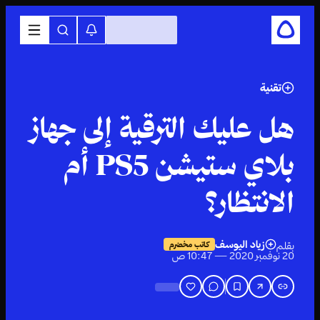
تقنية
هل عليك الترقية إلى جهاز
بلاي ستيشن PS5 أم
الانتظار؟
زياد اليوسف
بقلم
كاتب مخضرم
20 نوفمبر 2020 — 10:47 ص