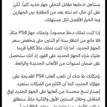
يستأهل ادخارها مقابل التخلي جهاز جديد كلياً. لكن
على أي حال، لم ننتهِ بعد من المقارنة بين الجهازين
وما الخيار الأفضل لكل مستهلك.
إذا كنت تملك دخلاً محدوداً، وتملك جهاز PS4 مثلاً،
فلا مانع من انتظار سنة أو اثنتين حتى ينخفض سعر
الجهاز الجديد. أما إذا كنت تملك مالاً كافياً فربما
عليك شراء الجهاز الجديد على الفور، إذ أنك ستحصل
على ضمان لسنوات من الألعاب الجديدة والرائعة.
بإمكانك بلا شك أن تلعب ألعاب PS4 القديمة على
جهازك الجديد، كما أن الكثير من الشركات ستعيد
إصدار نسخ محسنة من ألعابها على الجهاز الجديد (وفي
المقابل، وخلال السنتين الأولى والثانية مثلاً، ستطلق
شركات الألعاب منتجاتها على جهازي PS4 أيضاً،