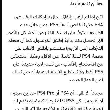
حقاً لن تندم عليها.
لكن إذا لم ترغب بإنفاق المال فبإمكانك البقاء على
PS4 حتى تنخفض أسعار PS5، ومن خلال هذه
الطريقة، ستوفر على نفسك الكثير من المشاكل والأمور
التي تحصل عند بداية إطلاق الكونسول، كما أن معظم
الشركات (على الأرجح) ستستمر بإطلاق الألعاب على
منصة PS4 لسنة كاملة على الأقل، وهكذا، ستتمكن
من الاستمتاع بالألعاب حتى تصدر لعبة جديدة على
PS5 فقط ولا تستطيع الاستغناء عنها، أو حتى تملك
ثمن الجهاز الجديد.
مجدداً، لا نقول أن PS4 أو PS4 Pro جهازين سيئين
أو قديمين، لكن PS5 نقلة نوعية كبيرة، إذ يقدم لك
تجربة مختلفة بتقنية تتبع الأشعة والتأثير اللمسي