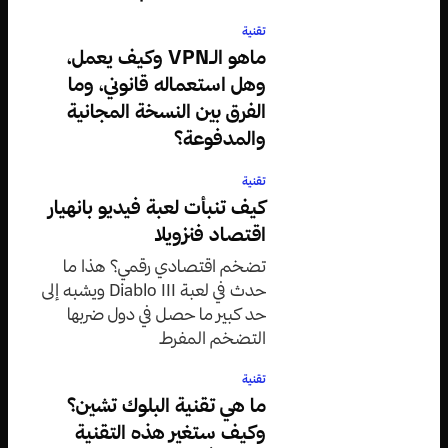
تقنية
ماهو الـVPN وكيف يعمل،
وهل استعماله قانوني، وما
الفرق بين النسخة المجانية
والمدفوعة؟
تقنية
كيف تنبأت لعبة فيديو بانهيار
اقتصاد فنزويلا
تضخم اقتصادي رقمي؟ هذا ما
حدث في لعبة Diablo III ويشبه إلى
حد كبير ما حصل في دول ضربها
التضخم المفرط
تقنية
ما هي تقنية البلوك تشين؟
وكيف ستغير هذه التقنية