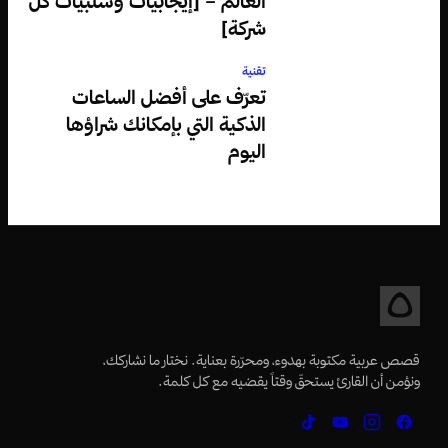
العالم – [إيجابيات وسلبيات كل
شركة]
تقنية
تعرّف على أفضل الساعات
الذكية التي بإمكانك شراؤها
اليوم
قصص عربية مكتوبة بهدوء، ومحرّرة بعناية. نختار ما نشاركك،
ونؤمن أن القارئ يستحقّ وقتاً يقضيه مع كل كلمة.