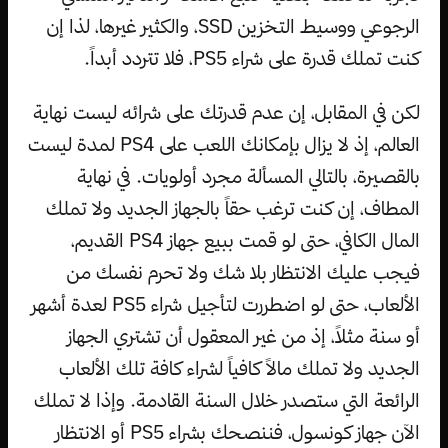
الرجوعي ووسيط التخزين SSD، والكثير غيرها، لذا إن
كنت تملك قدرة على شراء PS5، فلا تتردد أبداً.
لكن في المقابل، إن عدم قدرتك على شرائه ليست نهاية
العالم، إذ لا يزال بإمكانك اللعب على PS4 لمدة ليست
بالقصيرة، بالتالي المسألة مجرد أولويات. في نهاية
المطاف، إن كنت ترغب حقاً بالجهاز الجديد ولا تملك
المال الكافي، حتى لو قمت ببيع جهاز PS4 القديم،
فيجب عليك الانتظار بلا شك ولا تحرم نفسك من
الألعاب، حتى لو اضطررت لتأجيل شراء PS5 لعدة أشهر
أو سنة مثلاً، إذ من غير المعقول أن تشتري الجهاز
الجديد ولا تملك مالاً كافياً لشراء كافة تلك الألعاب
الرائعة التي ستصدر خلال السنة القادمة. وإذا لا تملك
الآن جهاز كونسول، فننصحك بشراء PS5 أو الانتظار