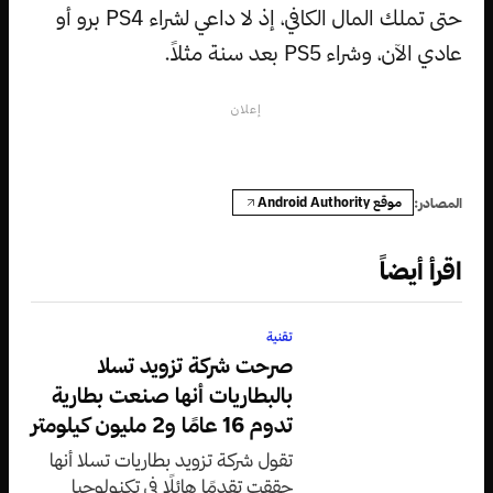
حتى تملك المال الكافي، إذ لا داعي لشراء PS4 برو أو
عادي الآن، وشراء PS5 بعد سنة مثلاً.
إعلان
موقع Android Authority
المصادر:
اقرأ أيضاً
تقنية
صرحت شركة تزويد تسلا
بالبطاريات أنها صنعت بطارية
تدوم 16 عامًا و2 مليون كيلومتر
تقول شركة تزويد بطاريات تسلا أنها
حققت تقدمًا هائلًا في تكنولوجيا