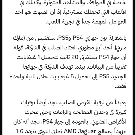
خاصة في المواقف والمشاهد المتوترة، وكذلك في
الألعاب التي تجعلك مسترخياً، إذ أن الصوت هو أحد
العوامل المهمة جداً في تجربة اللعب.
بالمقارنة بين جهازي PS4 وPS5، سنقتبس من (مارك
سرني)، أحد أبرز مطوري العتاد الصلب في الشركة، قوله
أن جهاز PS4 يستغرق 20 ثانية لتحميل 1 غيغابايت
تقريباً من البيانات، بينما تهدف الشركة في جهازها
الجديد PS5 إلى تحميل 5 غيغابايت خلال ثانية واحدة
فقط.
بعيداً عن ترقية القرص الصلب، نجد أيضاً ترقيات
كبيرة في وحدتي المعالجة والرامات وحتى محرك
الأقراص الضوئي. بالعودة إلى جهاز PS4، نجد أنه كان
مزوداً بمعالج AMD Jaguar ثماني النوى بتردد 1.6