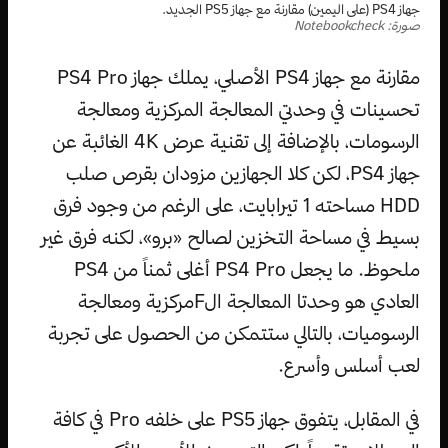
جهاز PS4 (على اليمين) مقارنة مع جهاز PS5 الجديد.
صورة: Notebookcheck
مقارنة مع جهاز PS4 الأصلي، يملك جهاز PS4 Pro
تحسينات في وحدتي المعالجة المركزية ومعالجة
الرسومات، بالإضافة إلى تقنية عرض 4K الغائبة عن
جهاز PS4، لكن كلا الجهازين مزودان بقرص صلب
HDD مساحته 1 تيرابايت، على الرغم من وجود فرق
بسيط في مساحة التخزين لصالح «برو»، لكنه فرق غير
ملحوظ. ما يجعل PS4 Pro أغلى ثمناً من PS4
العادي هو وحدتا المعالجة الFمركزية ومعالجة
الرسوميات، بالتالي ستتمكن من الحصول على تجربة
لعب أسلس وأسرع.
في المقابل، يتفوق جهاز PS5 على خلفه Pro في كافة