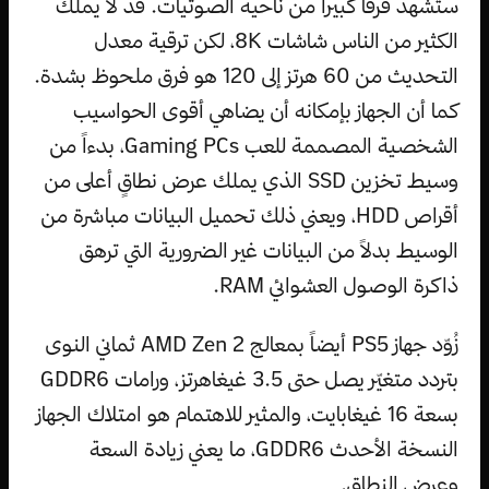
ستشهد فرقاً كبيراً من ناحية الصوتيات. قد لا يملك
الكثير من الناس شاشات 8K، لكن ترقية معدل
التحديث من 60 هرتز إلى 120 هو فرق ملحوظ بشدة.
كما أن الجهاز بإمكانه أن يضاهي أقوى الحواسيب
الشخصية المصممة للعب Gaming PCs، بدءاً من
وسيط تخزين SSD الذي يملك عرض نطاقٍ أعلى من
أقراص HDD، ويعني ذلك تحميل البيانات مباشرة من
الوسيط بدلاً من البيانات غير الضرورية التي ترهق
ذاكرة الوصول العشوائي RAM.
زُوّد جهاز PS5 أيضاً بمعالج AMD Zen 2 ثماني النوى
بتردد متغيّر يصل حتى 3.5 غيغاهرتز، ورامات GDDR6
بسعة 16 غيغابايت، والمثير للاهتمام هو امتلاك الجهاز
النسخة الأحدث GDDR6، ما يعني زيادة السعة
وعرض النطاق.