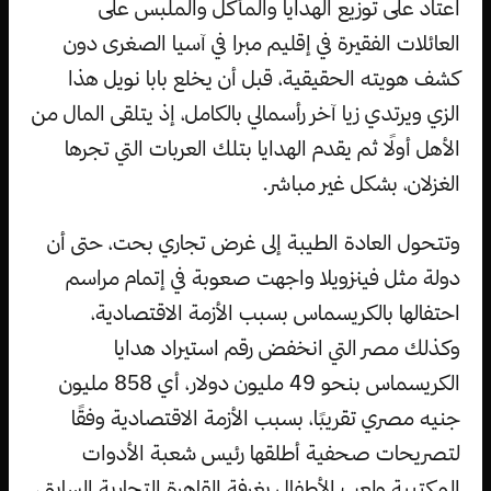
اعتاد على توزيع الهدايا والمأكل والملبس على
العائلات الفقيرة في إقليم مبرا في آسيا الصغرى دون
كشف هويته الحقيقية، قبل أن يخلع بابا نويل هذا
الزي ويرتدي زيا آخر رأسمالي بالكامل، إذ يتلقى المال من
الأهل أولًا ثم يقدم الهدايا بتلك العربات التي تجرها
الغزلان، بشكل غير مباشر.
وتتحول العادة الطيبة إلى غرض تجاري بحت، حتى أن
دولة مثل فينزويلا واجهت صعوبة في إتمام مراسم
احتفالها بالكريسماس بسبب الأزمة الاقتصادية،
وكذلك مصر التي انخفض رقم استيراد هدايا
الكريسماس بنحو 49 مليون دولار، أي 858 مليون
جنيه مصري تقريبًا، بسبب الأزمة الاقتصادية وفقًا
لتصريحات صحفية أطلقها رئيس شعبة الأدوات
المكتبية ولعب الأطفال بغرفة القاهرة التجارية السابق،