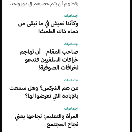
رفضهم أن يتم حصرهم في دور واحد
عكس رجاء الجداوي التي لم ترفض
اجتماعيات
فطال بقاؤها وباتت ”مطلوبة“
وكأننا نعيش في ما تبقى من
دماء ذاك الطمث!
اجتماعيات
صاحب المقام.. أن تهاجم
خرافات السلفيين فتدعو
لخرافات الصوفية!
اجتماعيات
من هم الشركس؟ وهل سمعت
بالإبادة التي تعرضوا لها؟
اجتماعيات
المرأة والتعليم: نجاحها يعني
نجاح المجتمع