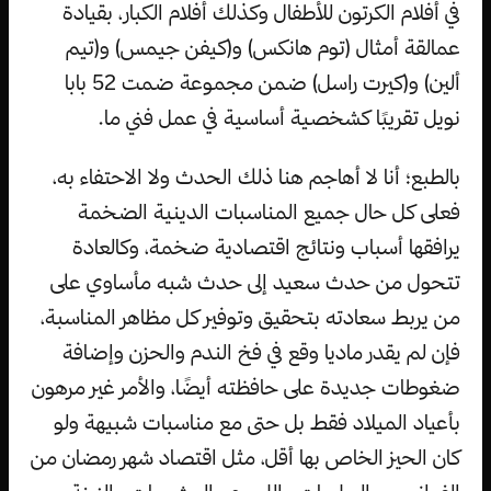
في أفلام الكرتون للأطفال وكذلك أفلام الكبار، بقيادة
عمالقة أمثال (توم هانكس) و(كيفن جيمس) و(تيم
ألين) و(كيرت راسل) ضمن مجموعة ضمت 52 بابا
نويل تقريبًا كشخصية أساسية في عمل فني ما.
بالطبع؛ أنا لا أهاجم هنا ذلك الحدث ولا الاحتفاء به،
فعلى كل حال جميع المناسبات الدينية الضخمة
يرافقها أسباب ونتائج اقتصادية ضخمة، وكالعادة
تتحول من حدث سعيد إلى حدث شبه مأساوي على
من يربط سعادته بتحقيق وتوفير كل مظاهر المناسبة،
فإن لم يقدر ماديا وقع في فخ الندم والحزن وإضافة
ضغوطات جديدة على حافظته أيضًا، والأمر غير مرهون
بأعياد الميلاد فقط بل حتى مع مناسبات شبيهة ولو
كان الحيز الخاص بها أقل، مثل اقتصاد شهر رمضان من