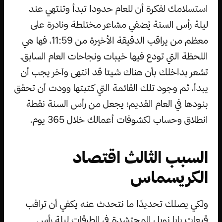
استسلامك لفكرة أن للعام حدودا تبدأ وتنتهي عند
ليلة رأس السنة يُضفي مشاعر مختلطة ونادرة على
معظم من يراقب الدقيقة الأخيرة من 11:59، فها هي
اللحظة التي تودع فيها خيبات ونجاحات العام السابق،
تشعر بداخلك بأن هناك شيئا قد انتهى وآخر يجب أن
يبدأ، ثم وجود تلك القائمة التي كتبتها وودت أن تحقق
بنودها في العام القديم؛ يجعل من رأس السنة نقطة
انطلاق وحساب لكشوفات أعمالك خلال 365 يوم.
السبب الثالث اقتصاد
الكريسماس
ولكي يصلك تحديدًا ما نتحدث عنه يكفي أن تراقب
قبعات بابا نويل المحتشدة في الطرقات ليلة رأس