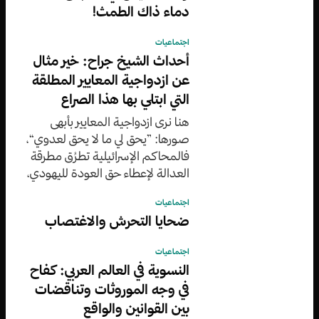
دماء ذاك الطمث!
اجتماعيات
أحداث الشيخ جراح: خير مثال
عن ازدواجية المعايير المطلقة
التي ابتلي بها هذا الصراع
هنا نرى ازدواجية المعايير بأبهى
صورها: ”يحق لي ما لا يحق لعدوي“،
فالمحاكم الإسرائيلية تطرُق مطرقة
العدالة لإعطاء حق العودة لليهودي،
وتطرقها بذات الوقت لمنعه عن
اجتماعيات
الفلسطيني
ضحايا التحرش والاغتصاب
اجتماعيات
النسوية في العالم العربي: كفاح
في وجه الموروثات وتناقضات
بين القوانين والواقع