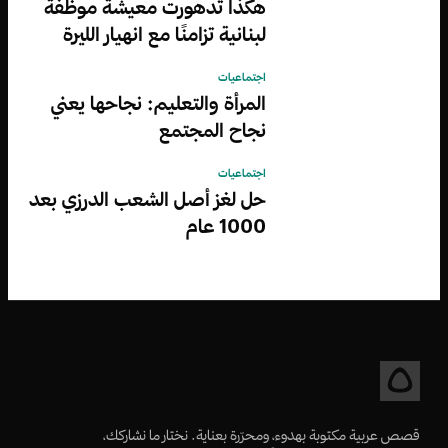
هكذا تدهورت معيشة موظفة
لبنانية تزامنًا مع انهيار الليرة
اجتماعيات
المرأة والتعليم: نجاحها يعني
نجاح المجتمع
اجتماعيات
حل لغز أصل الشعب الدرزي بعد
1000 عام
قصص عربية مكتوبة بهدوء، ومحرّرة بعناية. نختار ما نشاركك،