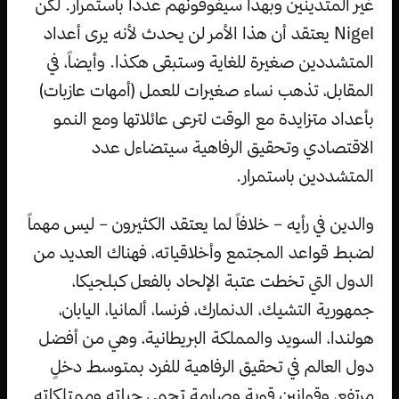
غير المتدينين وبهذا سيفوقونهم عدداً باستمرار. لكن
Nigel يعتقد أن هذا الأمر لن يحدث لأنه يرى أعداد
المتشددين صغيرة للغاية وستبقى هكذا. وأيضاً، في
المقابل، تذهب نساء صغيرات للعمل (أمهات عازبات)
بأعداد متزايدة مع الوقت لترعى عائلاتها ومع النمو
الاقتصادي وتحقيق الرفاهية سيتضاءل عدد
المتشددين باستمرار.
والدين في رأيه – خلافاً لما يعتقد الكثيرون – ليس مهماً
لضبط قواعد المجتمع وأخلاقياته، فهناك العديد من
الدول التي تخطت عتبة الإلحاد بالفعل كبلجيكا،
جمهورية التشيك، الدنمارك، فرنسا، ألمانيا، اليابان،
هولندا، السويد والمملكة البريطانية، وهي من أفضل
دول العالم في تحقيق الرفاهية للفرد بمتوسط دخلٍ
مرتفع، وقوانين قوية وصارمة تحمي حياته وممتلكاته