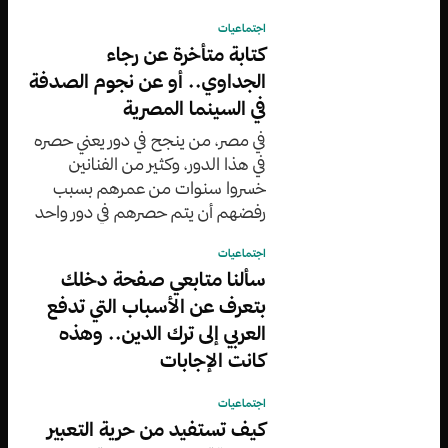
اجتماعيات
كتابة متأخرة عن رجاء
الجداوي.. أو عن نجوم الصدفة
في السينما المصرية
في مصر، من ينجح في دور يعني حصره
في هذا الدور، وكثير من الفنانين
خسروا سنوات من عمرهم بسبب
رفضهم أن يتم حصرهم في دور واحد
عكس رجاء الجداوي التي لم ترفض
اجتماعيات
فطال بقاؤها وباتت ”مطلوبة“
سألنا متابعي صفحة دخلك
بتعرف عن الأسباب التي تدفع
العربي إلى ترك الدين.. وهذه
كانت الإجابات
اجتماعيات
كيف تستفيد من حرية التعبير