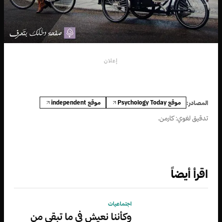
إعلان
موقع Psychology Today
موقع independent
المصادر:
تدقيق لغوي: كارمن.
اقرأ أيضاً
اجتماعيات
وكأننا نعيش في ما تبقى من