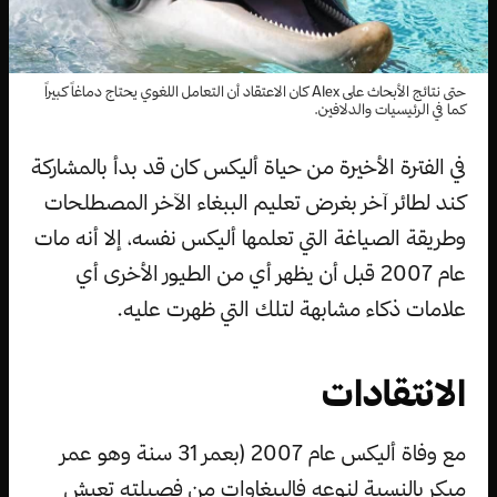
حتى نتائج الأبحاث على Alex كان الاعتقاد أن التعامل اللغوي يحتاج دماغاً كبيراً
كما في الرئيسيات والدلافين.
في الفترة الأخيرة من حياة أليكس كان قد بدأ بالمشاركة
كند لطائر آخر بغرض تعليم الببغاء الآخر المصطلحات
وطريقة الصياغة التي تعلمها أليكس نفسه، إلا أنه مات
عام 2007 قبل أن يظهر أي من الطيور الأخرى أي
علامات ذكاء مشابهة لتلك التي ظهرت عليه.
الانتقادات
مع وفاة أليكس عام 2007 (بعمر 31 سنة وهو عمر
مبكر بالنسبة لنوعه فالببغاوات من فصيلته تعيش