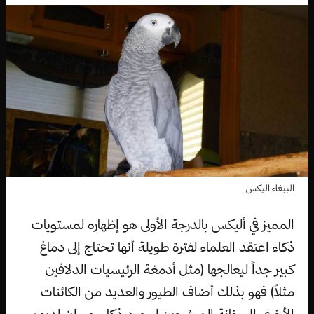
الببغاء اليكس
المميز في أليكس بالدرجة الأولى هو إظهاره لمستويات
ذكاء اعتقد العلماء لفترة طويلة أنها تحتاج إلى دماغ
كبير جداً ليعالجها (مثل أدمغة الرئيسيات الدلافين
مثلاً) فهو بذلك أضاف الطيور والعديد من الكائنات
الأخرى إلى خانة المرشحين لوجود ذكاء حيواني لديهم.