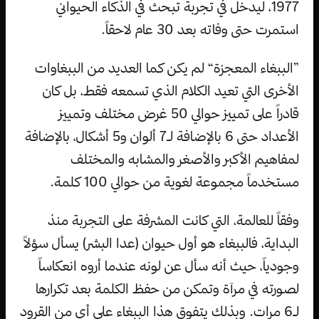
1977، ليدخل في تجربة تبحث في الذكاء الحيواني
استمرت حتى وفاته بعد 30 عام لاحقاً.
”الببغاء المعجزة“ لم يكن كما العديد من الببغاوات
الأخرى التي تعيد الكلام الذي تسمعه فقط، بل كان
قادراً على تمييز حوالي 50 غرض مختلف وتمييز
الأعداد حتى 6 بالإضافة لـ7 ألوان و5 أشكال، بالإضافة
لمفاهيم الأكبر والأصغر والمشابه والمختلف
مستخدماً مجموعة لغوية من حوالي 100 كلمة.
وفقاً للعالمة، التي كانت المشرفة على التجربة منذ
البداية، فالببغاء هو أول حيوان (عدا البشر) يسأل سؤلاً
وجودياً، حيث أنه سأل عن لونه عندما أروه انعكاساً
لصورته في مرآة وتمكن من حفظ الكلمة بعد تكرارها
لـ6 مرات. وبذلك يتفوق هذا الببغاء على أي من القرود