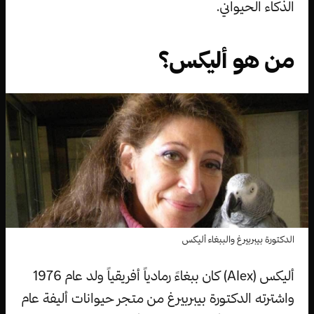
الذكاء الحيواني.
من هو أليكس؟
الدكتورة بيبربيرغ والببغاء أليكس
أليكس (Alex) كان ببغاءً رمادياً أفريقياً ولد عام 1976
واشترته الدكتورة بيبربيرغ من متجر حيوانات أليفة عام