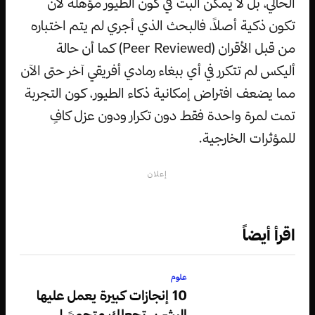
الحالي، بل لا يمكن البت في كون الطيور مؤهلة لأن
تكون ذكية أصلاً، فالبحث الذي أجري لم يتم اختباره
من قبل الأقران (Peer Reviewed) كما أن حالة
أليكس لم تتكرر في أي ببغاء رمادي أفريقي آخر حتى الآن
مما يضعف افتراض إمكانية ذكاء الطيور، كون التجربة
تمت لمرة واحدة فقط دون تكرار ودون عزل كافٍ
للمؤثرات الخارجية.
إعلان
اقرأ أيضاً
علوم
10 إنجازات كبيرة يعمل عليها
البشر ستجعلك متحمسًا