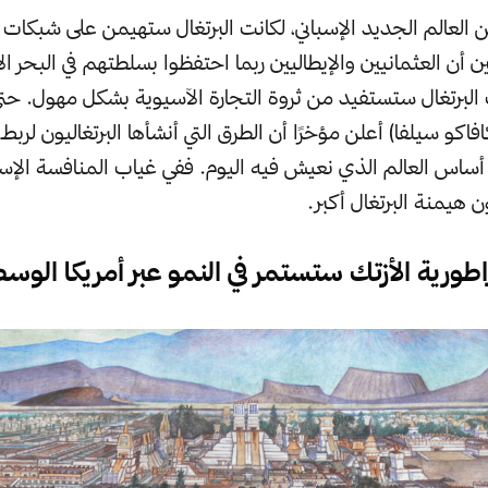
العالم الجديد الإسباني، لكانت البرتغال ستهيمن على شبكات ا
ين أن العثمانيين والإيطاليين ربما احتفظوا بسلطتهم في البحر ا
البرتغال ستستفيد من ثروة التجارة الآسيوية بشكل مهول. حتى
 كافاكو سيلفا) أعلن مؤخرًا أن الطرق التي أنشأها البرتغاليون لربط 
اس العالم الذي نعيش فيه اليوم. ففي غياب المنافسة الإسب
 هيمنة البرتغال أكبر.