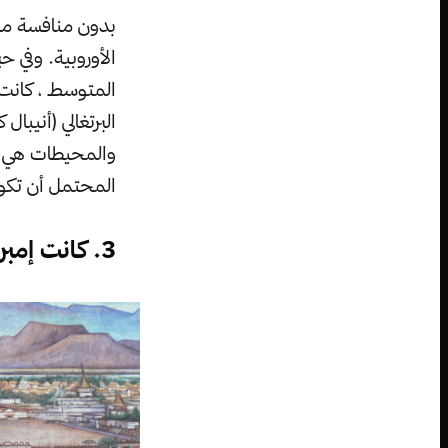
بدون منافسة من 
الأوروبية. وفي ح
المتوسط ، كانت 
البرتغالي (أنيبال
والمحيطات هي أس
المحتمل أن تكون
3. كانت إمبراطورية الأزتك ستستمر في النمو عبر أمريكا الوسطى