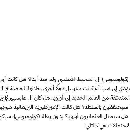
ر (كولومبوس) إلى المحيط الأطلسي ولم يعد أبدًا؟ هل كانت أو
مؤدي إلى آسيا، أم كانت سترسل دولًا أخرى رحلاتها الخاصة في ال
تدفقة من العالم الجديد إلى أوروبا، هل كان آل هابسبورغ(ويشار
 سيحتفظون بالسلطة؟ هل كانت الإمبراطورية البريطانية موجو
 سيحتل العثمانيون أوروبا؟ بدون رحلة (كولومبوس)، سيكون 
الاحتمالات هي كالتالي: