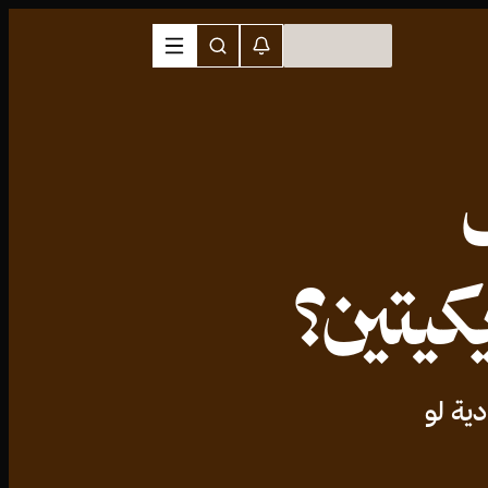
كيتين؟
ية لو