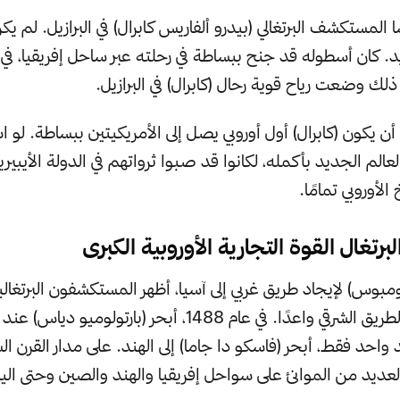
ام 1500، رسا المستكشف البرتغالي (بيدرو ألفاريس كابرال) في البرازيل. لم
د. كان أسطوله قد جنح ببساطة في رحلته عبر ساحل إفريقيا، في 
ذلك وضعت رياح قوية رحال (كابرال) في البرازيل.
 يكون (كابرال) أول أوروبي يصل إلى الأمريكيتين ببساطة. لو ا
لعالم الجديد بأكمله، لكانوا قد صبوا ثرواتهم في الدولة الأيبيري
الأوروبي تمامًا.
ومبوس) لإيجاد طريق غربي إلى آسيا، أظهر المستكشفون البرتغال
يمكن أن يكون الطريق الشرقي واعدًا. في عام 1488، أبحر (بارتولوم
 واحد فقط، أبحر (فاسكو دا جاما) إلى الهند. على مدار القرن 
لعديد من الموانئ على سواحل إفريقيا والهند والصين وحتى اليا