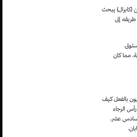
 يكن (كابرال) يبحث
طريقه إلى
ستولى
ة، مما كان
يون بالفعل كيف
يو دياس) عند رأس الرجاء
السادس عشر،
بان.