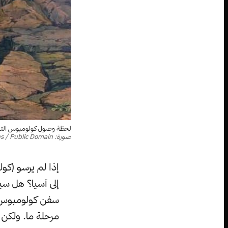
لحظة وصول كولومبوس التاريخي
صورة: L. Prang & Co. / Wikimedia Commons / Public Domain
إذا لم يرسو (كول
إلى آسيا؟ هل س
سفن كولومبوس ا
مرحلة ما. ولكن متى سيحاول