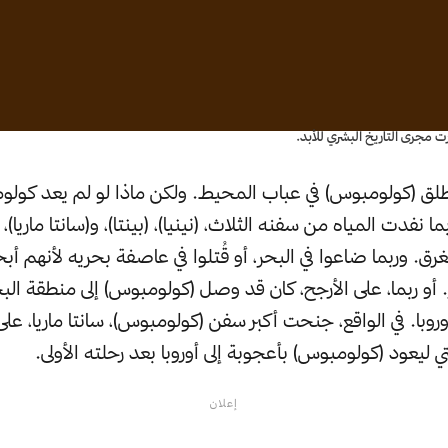
ت مجرى التاريخ البشري للأبد.
ام 1492، أنطلق (كولومبوس) في عباب المحيط. ولكن ماذا لو لم يعد ك
ما نفدت المياه من سفنه الثلاث، (نينيا)، (بينتا)، و(سانتا ماريا)
غرق. وربما ضاعوا في البحر، أو قُتلوا في عاصفة بحريه لأنهم أب
أو ربما، على الأرجح، كان قد وصل (كولومبوس) إلى منطقة البحر
 أوروبا. في الواقع، جنحت أكبر سفن (كولومبوس)، سانتا ماريا، عل
تي ليعود (كولومبوس) بأعجوبة إلى أوروبا بعد رحلته الأولى.
إعلان