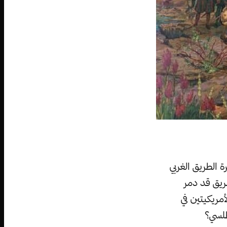
 الطريق الغربي
يق قد دمر
ريكيتين في