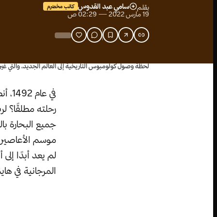
سامي عبد القدوس
بقلم
كاتب مخضرم
19 مارس 2022 — 02:29 ص
لحظة وصول كولومبوس التاريخية إلى العالم الجديد، والتي غير
في ع
رحلته مطلقًا؟ لرب
جميع البحارة بال
موسم الأعاصير. 
لم يعد أبدًا إلى
المرجانية في هاي