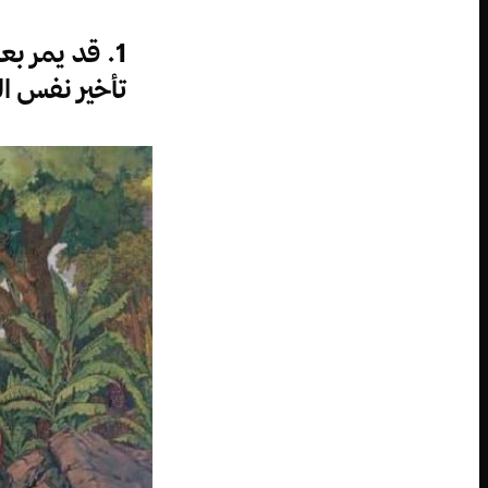
1. قد يمر ب
تأخير نفس ال