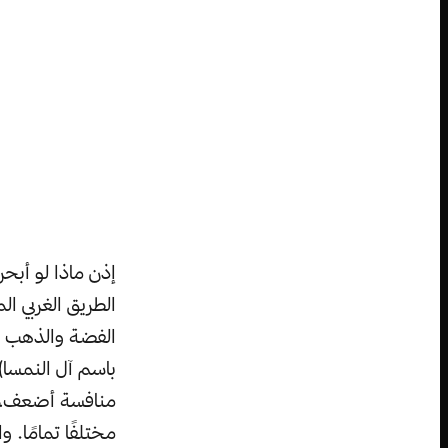
إذن ماذا لو أبح
الطريق الغربي ال
الفضة والذهب الم
باسم آل النمسا)
منافسة أضعف، هل
مختلفًا تمامًا. و